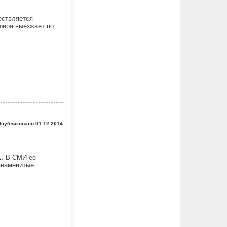
ествляется
шера выезжает по
публиковано 01.12.2014
ь
. В СМИ ее
знаменитые