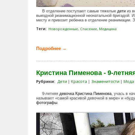
В отделение поступают самые тяжелые
дети
из в
выездной реанимационной неонатальной бригадой. И
месту и привозит ребенка в отделение реанимации. 
Теги:
Новорожденные
Спасение
Медицина
Подробнее →
о Как спасают новорожденных
Кристина Пименова - 9-летня
Рубрики:
Дети
Красота
Знаменитости
Мода
9-летняя
девочка
Кристина Пименова
, учась в н
называют «самой красивой девочкой в мире» и «бу
фотографы
.
christina_pimenov_9_year_old_