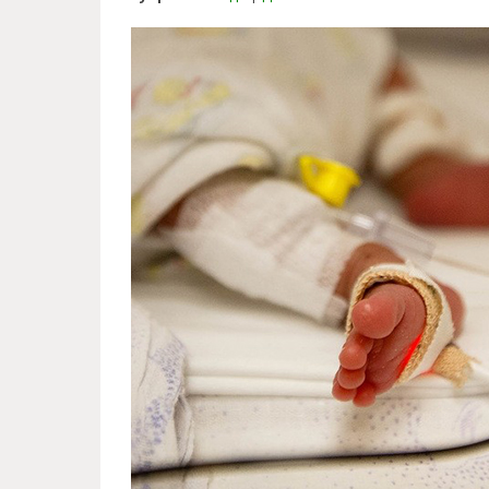
saving_new_born_child.jpg