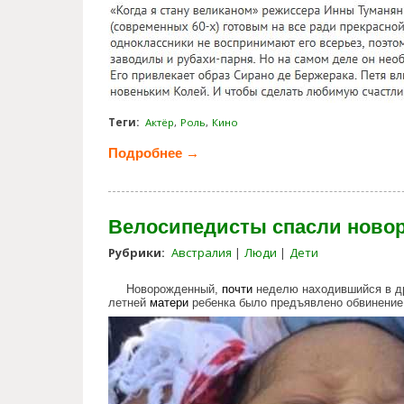
Теги:
Актёр
Роль
Кино
Подробнее →
о Знаменитые актеры в своих 
Велосипедисты спасли новор
Рубрики:
Австралия
Люди
Дети
Новорожденный,
почти
неделю находившийся в др
летней
матери
ребенка было предъявлено обвинение
cyclists_save_newborn_thrown