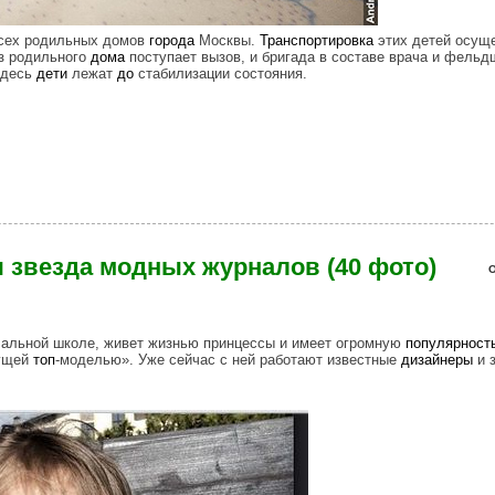
сех родильных домов
города
Москвы.
Транспортировка
этих детей осущ
з родильного
дома
поступает вызов, и бригада в составе врача и фельд
Здесь
дети
лежат
до
стабилизации состояния.
 (21 фото)
я звезда модных журналов (40 фото)
О
ачальной школе, живет жизнью принцессы и имеет огромную
популярност
дущей
топ
-моделью». Уже сейчас с ней работают известные
дизайнеры
и 
star_of_fashion_magazines.jpg