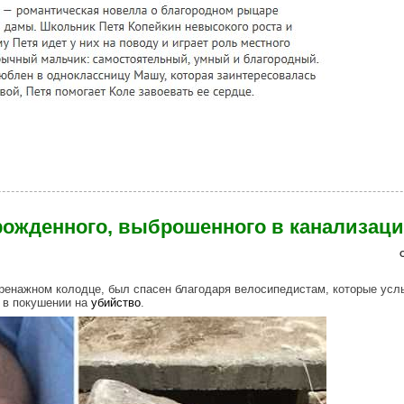
первых детстких ролях (7 фото)
ожденного, выброшенного в канализаци
енажном колодце, был спасен благодаря велосипедистам, которые ус
 в покушении на
убийство
.
_down_the_drain.jpg