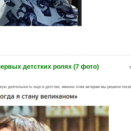
яя звезда модных журналов (40 фото)
ервых детстких ролях (7 фото)
кую деятельность еще в детстве, именно этим актерам мы решили посв
es.jpg