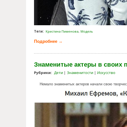
Теги:
Кристина Пименова
Модель
Подробнее →
о Кристина Пименова - 9-летн
Знаменитые актеры в своих п
Рубрики:
Дети
Знаменитости
Искусство
Немало знаменитых актеров начали свою творчес
famousactors_in_their_first_rol