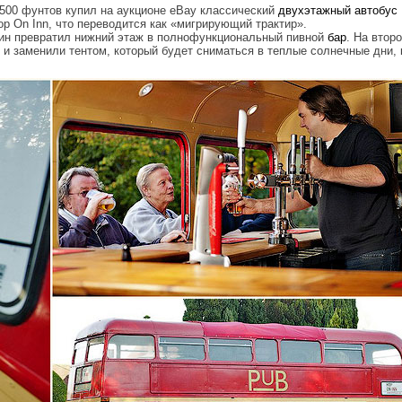
 500 фунтов купил на аукционе eBay классический
двухэтажный
автобус
p On Inn, что переводится как «мигрирующий трактир».
лин превратил нижний этаж в полнофункциональный пивной
бар
. На втор
и заменили тентом, который будет сниматься в теплые солнечные дни, 
pg