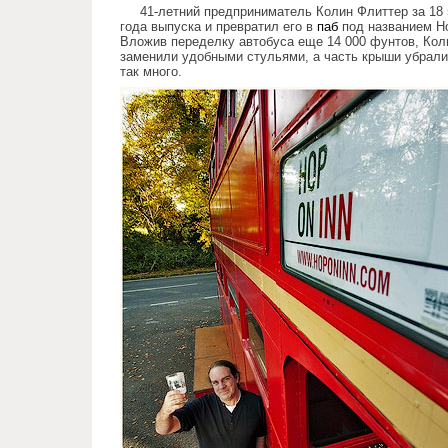
41-летний предприниматель Колин Флиттер за 18
года выпуска и превратил его в
паб
под названием Ho
Вложив переделку автобуса еще 14 000 фунтов, Ко
заменили удобными стульями, а часть крыши убрали 
так много.
autobus_who_became_a_pub.j