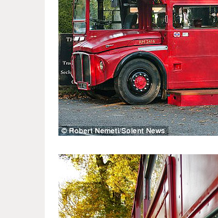
autobus_who_became_a_pub_2