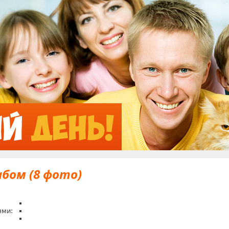
Jump to Navigation
бом (8 фото)
ями: