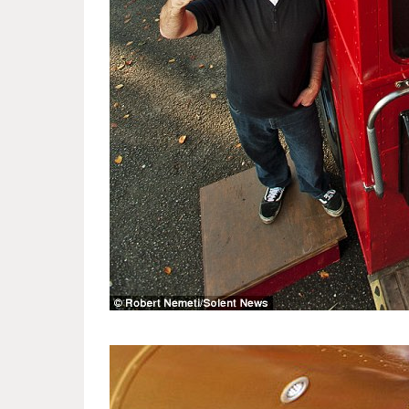
autobus_who_became_a_pub_3