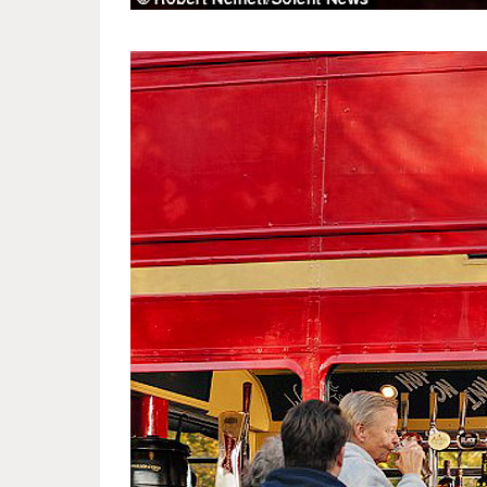
autobus_who_became_a_pub_4