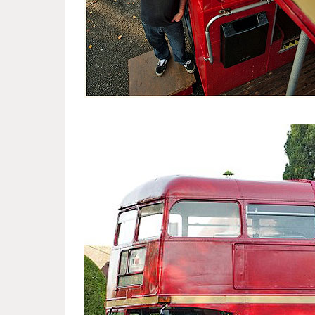
autobus_who_became_a_pub_1