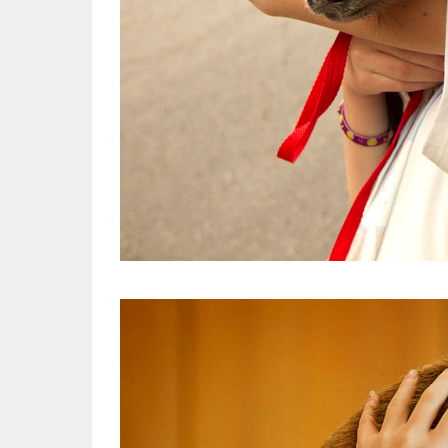
much_love_for_miniature_pigs_