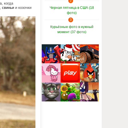
2
, когда
ы,
свиньи
и козочки
Черная пятница в США (18
фото)
3
Курьёзные фото в нужный
момент (37 фото)