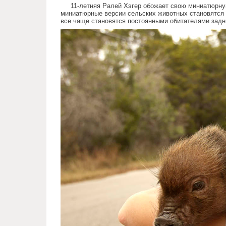
11-летняя Ралей Хэгер обожает свою миниатюрну
миниатюрные версии сельских животных становятся
все чаще становятся постоянными обитателями зад
much_love_for_miniature_pigs.