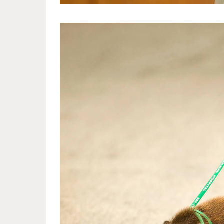
much_love_for_miniature_pigs_