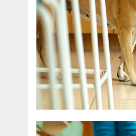
much_love_for_miniature_pigs_