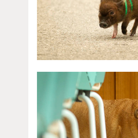
much_love_for_miniature_pigs_