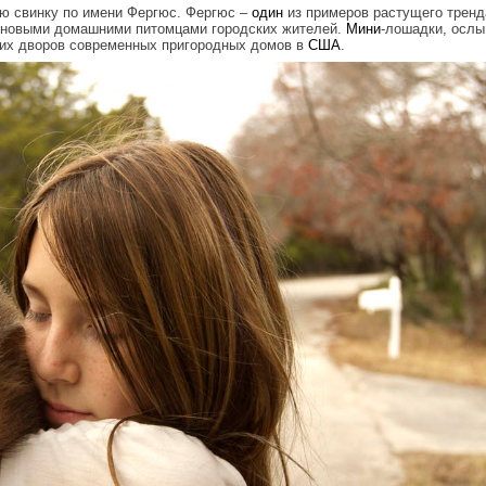
ю свинку по имени Фергюс. Фергюс –
один
из примеров растущего тренда
 новыми домашними питомцами городских жителей.
Мини
-лошадки, осл
них дворов современных пригородных домов в
США
.
jpg