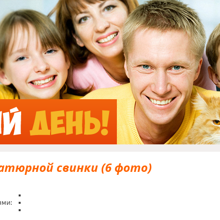
Jump to Navigation
атюрной свинки (6 фото)
ями: