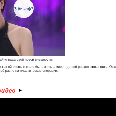
айно рада свой новой внешности.
к как ей очень тяжело было жить в мире, где всё решает
внешность
. Ост
всё равно на пластические операции.
видео
니' 셀프 변신 스토리 공개!