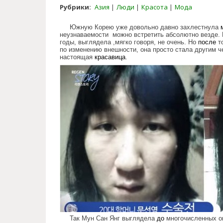
Рубрики:
Азия
Люди
Красота
Мода
Южную Корею уже довольно давно захлестнула
неузнаваемости можно встретить абсолютно везде. Г
годы, выглядела ,мягко говоря, не очень. Но
после
то
по изменению внешности, она просто стала другим 
настоящая
красавица
.
miracles_korean_surgery.jpg
Так Мун Сан Янг выглядела
до
многочисленных о