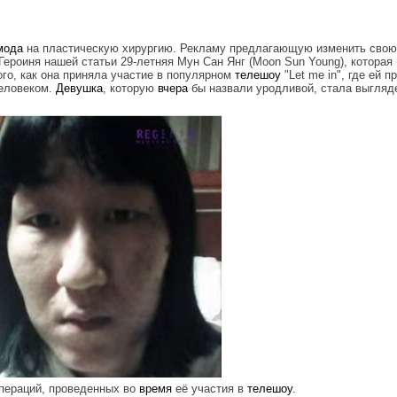
мода
на пластическую хирургию. Рекламу предлагающую изменить сво
ероиня нашей статьи 29-летняя Мун Сан Янг (Moon Sun Young), которая 
го, как она приняла участие в популярном
телешоу
"Let me in", где ей 
человеком.
Девушка
, которую
вчера
бы назвали уродливой, стала выгляд
пераций, проведенных во
время
её участия в
телешоу
.