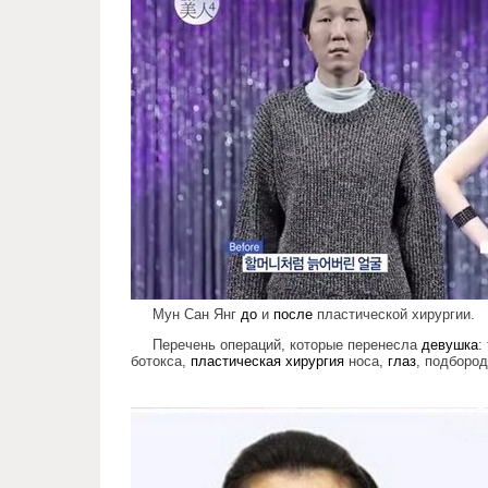
Мун Сан Янг
до
и
после
пластической хирургии.
Перечень операций, которые перенесла
девушка
:
ботокса,
пластическая хирургия
носа,
глаз
, подбород
miracles_korean_surgery_3.jpg