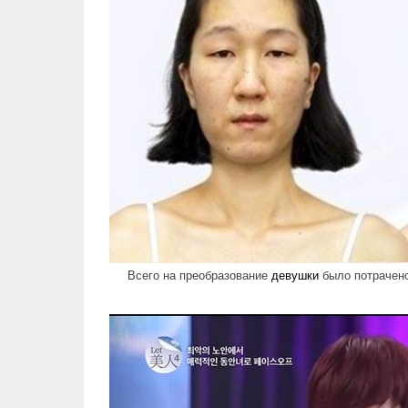
Всего на преобразование
девушки
было потрачено 
miracles_korean_surgery_4.jpg