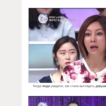
miracles_korean_surgery_1.jpg
Когда
люди
увидели, как стала выглядеть
девуш
miracles_korean_surgery_2.jpg