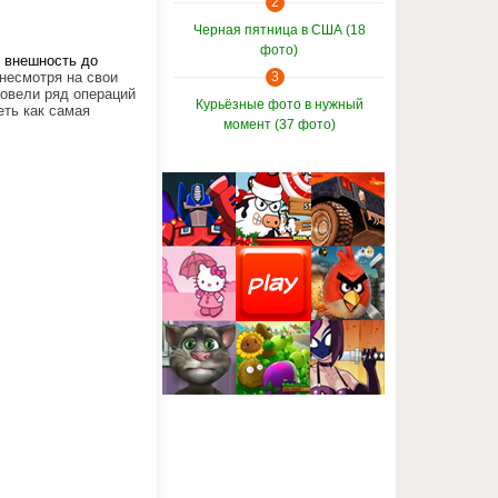
2
Черная пятница в США (18
фото)
ю
внешность
до
несмотря на свои
3
провели ряд операций
Курьёзные фото в нужный
еть как самая
момент (37 фото)