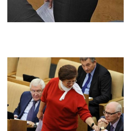
ladies_of_the_state_duma_work_hard_fo