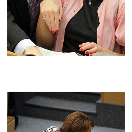
ladies_of_the_state_duma_work_hard_fo