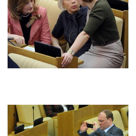
ladies_of_the_state_duma_work_hard_fo