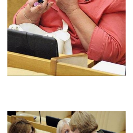
ladies_of_the_state_duma_work_hard_fo