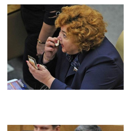
ladies_of_the_state_duma_work_hard_fo