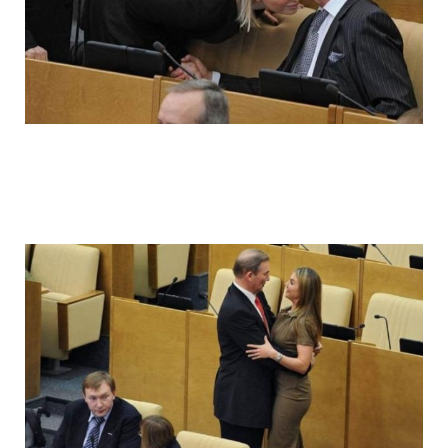
ladies_of_the_state_duma_work_hard_fo