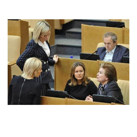
ladies_of_the_state_duma_work_hard_fo
ladies_of_the_state_duma_work_hard_fo