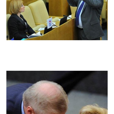
ladies_of_the_state_duma_work_hard_fo