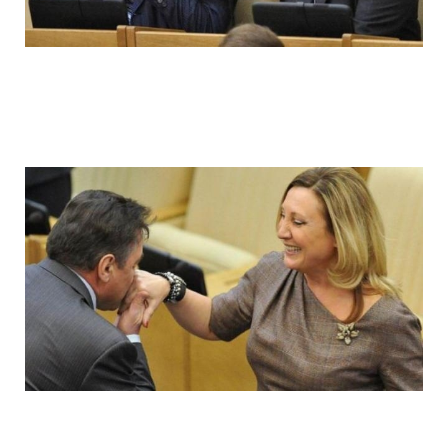
ladies_of_the_state_duma_work_hard_fo