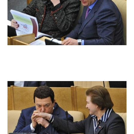
ladies_of_the_state_duma_work_hard_fo