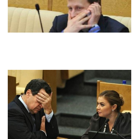
ladies_of_the_state_duma_work_hard_fo