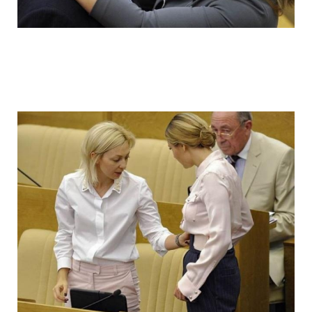
ladies_of_the_state_duma_work_hard_fo