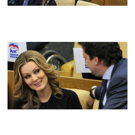
ladies_of_the_state_duma_work_hard_fo
ladies_of_the_state_duma_work_hard_fo