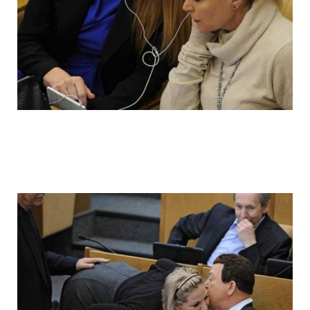
ladies_of_the_state_duma_work_hard_fo