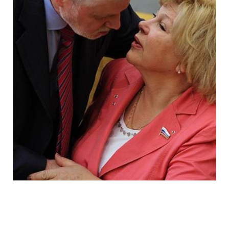
ladies_of_the_state_duma_work_hard_fo