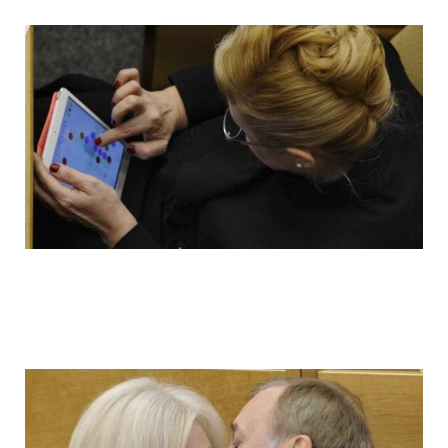
ladies_of_the_state_duma_work_hard_fo