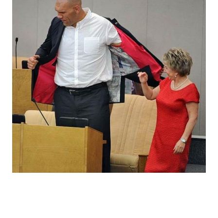
ladies_of_the_state_duma_work_hard_fo