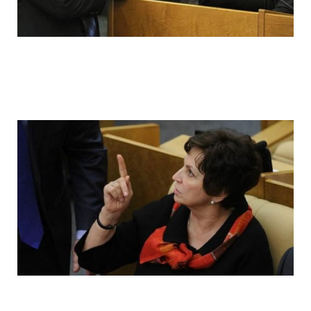
ladies_of_the_state_duma_work_hard_fo