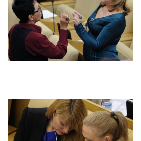
ladies_of_the_state_duma_work_hard_fo