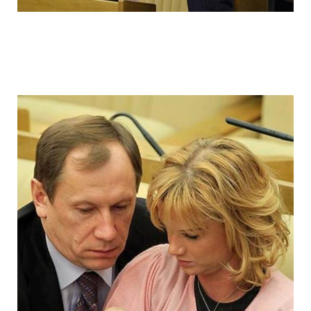
ladies_of_the_state_duma_work_hard_fo