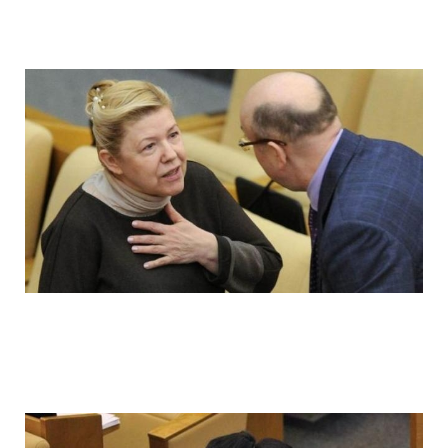
ladies_of_the_state_duma_work_hard_fo
ladies_of_the_state_duma_work_hard_fo