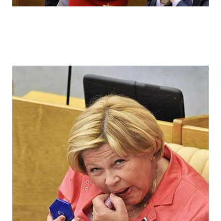
ladies_of_the_state_duma_work_hard_fo