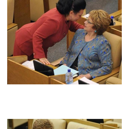
ladies_of_the_state_duma_work_hard_fo