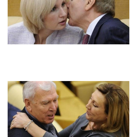
ladies_of_the_state_duma_work_hard_fo