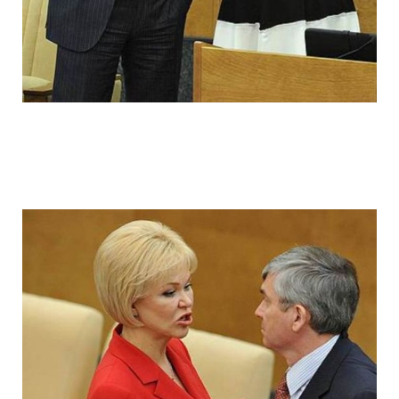
ladies_of_the_state_duma_work_hard_fo