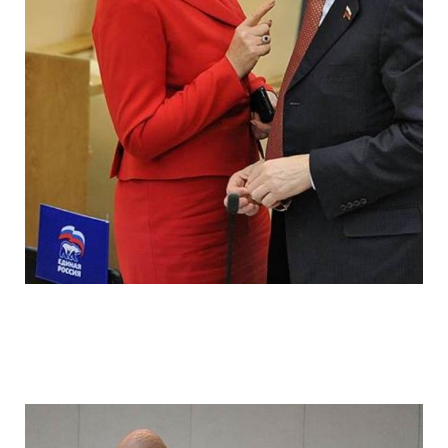
ladies_of_the_state_duma_work_hard_fo