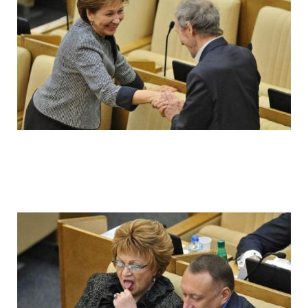
ladies_of_the_state_duma_work_hard_fo