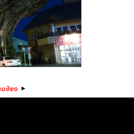
видео
а дереве, Остров Окинава.Япония.