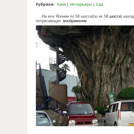
Рубрики:
Азия
Интерьеры
Еда
На юге Японии по 58 шоссе(по их 58
шоссе
) нахо
потрясающая
воображение
.
tree_restaurant.jpg