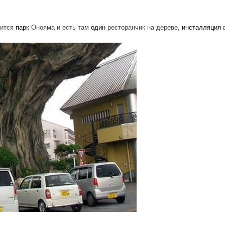
дится
парк
Онояма и есть там
один
ресторанчик на дереве,
инсталляция
в