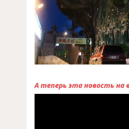
А теперь эта новость на 
Ресторан Naha Harbor Diner н