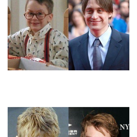
14_child_stars_then_and_now_6.jpg