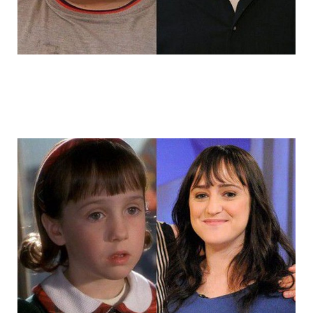
14_child_stars_then_and_now_9.jpg