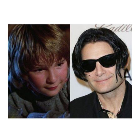
14_child_stars_then_and_now_1.jpg