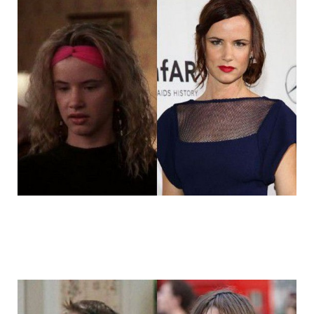
14_child_stars_then_and_now_5.jpg