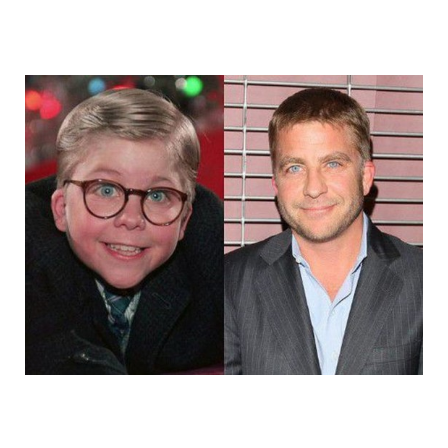
14_child_stars_then_and_now_11.jpg