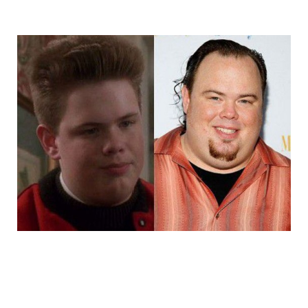
14_child_stars_then_and_now_2.jpg
14_child_stars_then_and_now_3.jpg