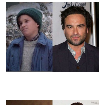
14_child_stars_then_and_now_4.jpg