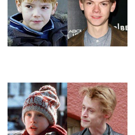
14_child_stars_then_and_now_7.jpg