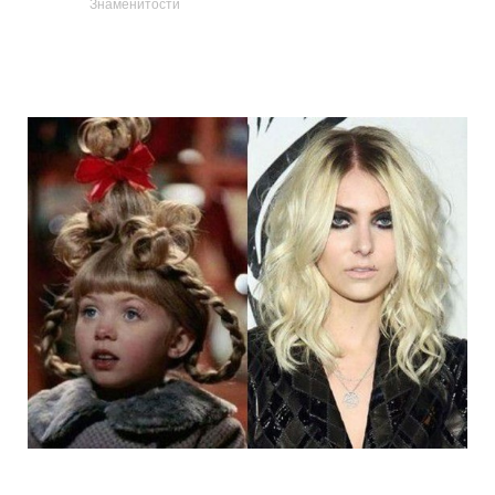
Знаменитости
14_child_stars_then_and_now.jpg