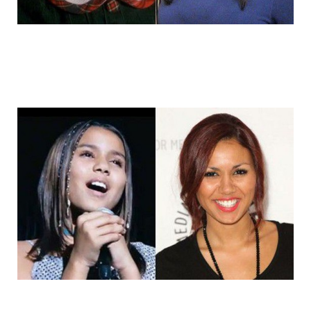
14_child_stars_then_and_now_10.jpg