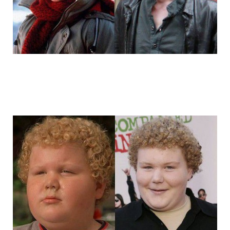
14_child_stars_then_and_now_8.jpg