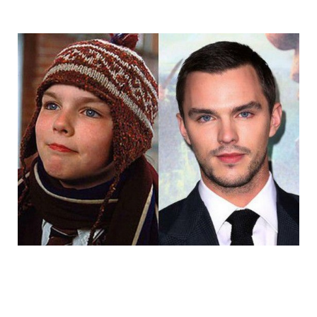
14_child_stars_then_and_now_12.jpg
14_child_stars_then_and_now_13.jpg