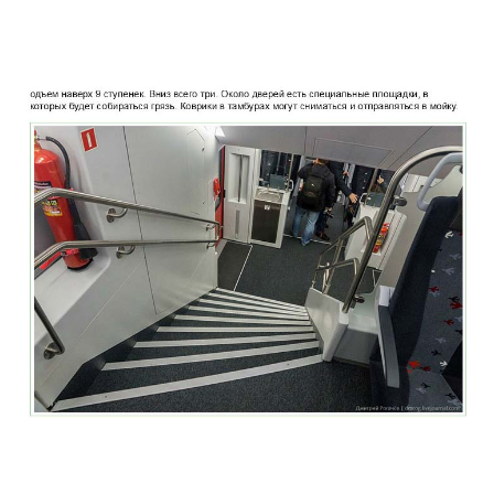
two_story_train_company_aeroexpress_