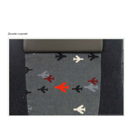
two_story_train_company_aeroexpress_