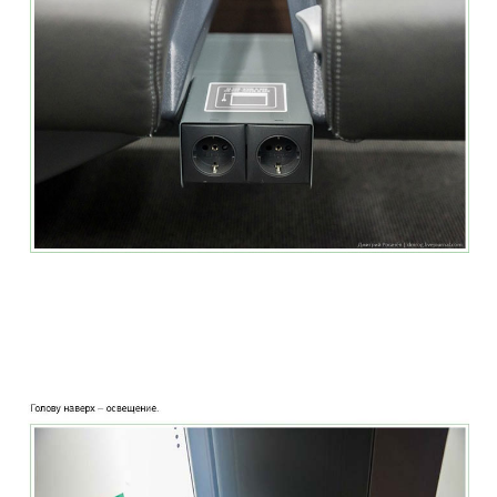
two_story_train_company_aeroexpress_