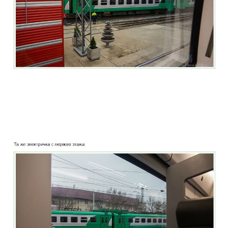
two_story_train_company_aeroexpress_