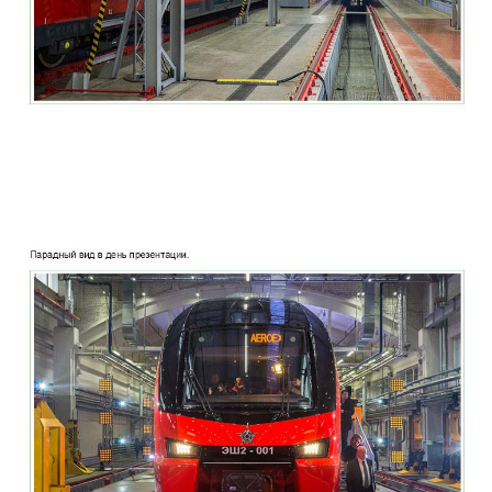
two_story_train_company_aeroexpress_