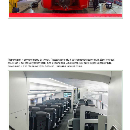
two_story_train_company_aeroexpress_