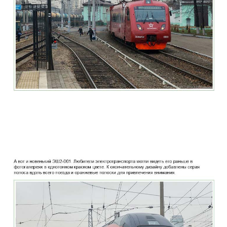
two_story_train_company_aeroexpress_