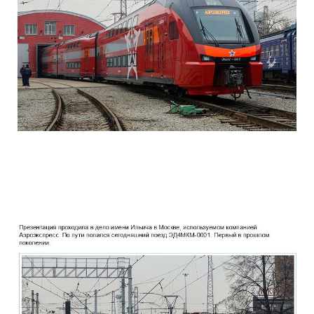
two_story_train_company_aeroexpress_