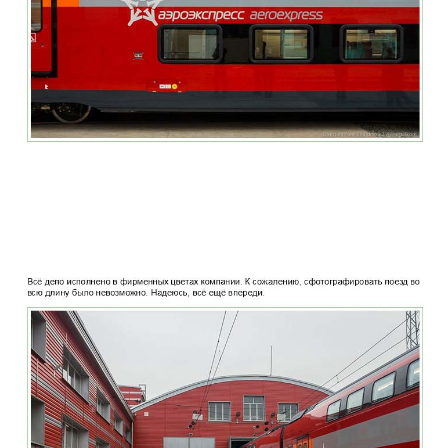
two_story_train_company_aeroexpress_