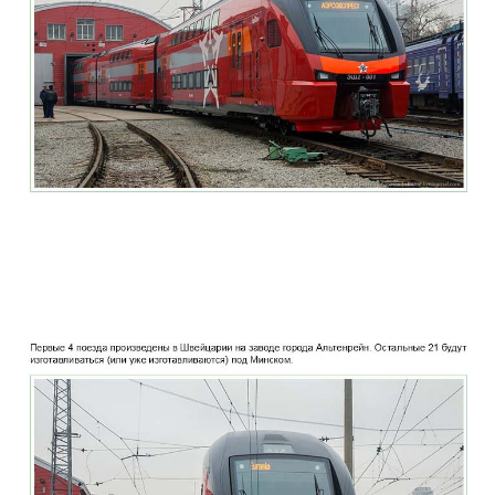
two_story_train_company_aeroexpress_