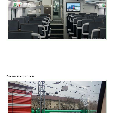
two_story_train_company_aeroexpress_