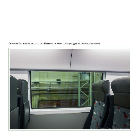
two_story_train_company_aeroexpress_