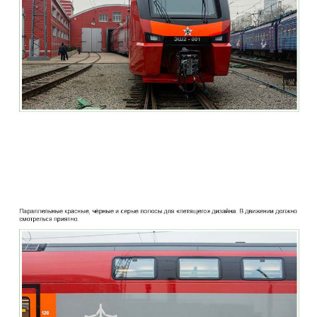
two_story_train_company_aeroexpress_