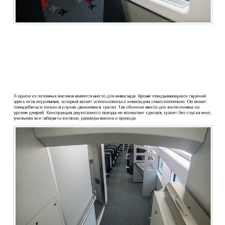
two_story_train_company_aeroexpress_