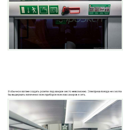
two_story_train_company_aeroexpress_