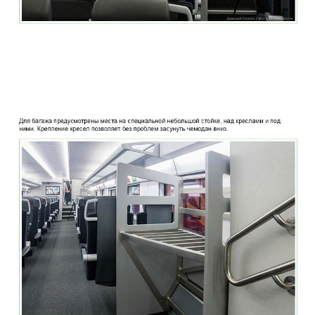
two_story_train_company_aeroexpress_