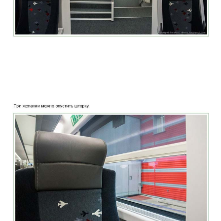
two_story_train_company_aeroexpress_