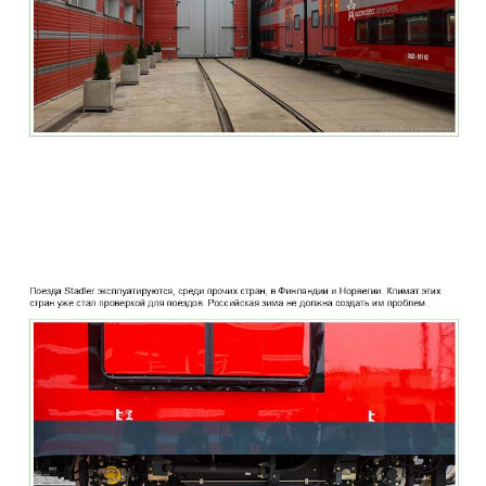
two_story_train_company_aeroexpress_