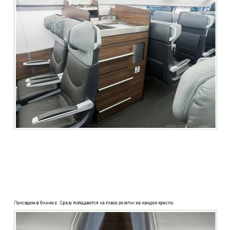
two_story_train_company_aeroexpress_