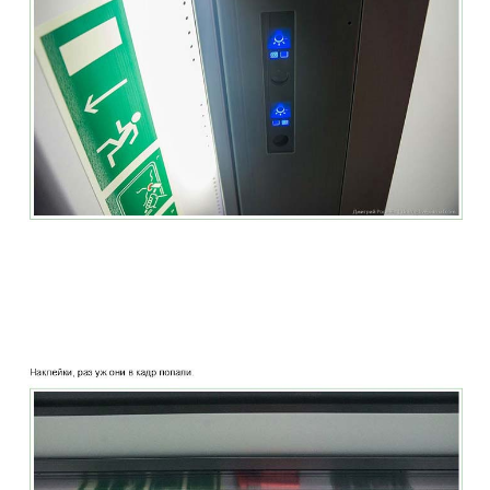
two_story_train_company_aeroexpress_