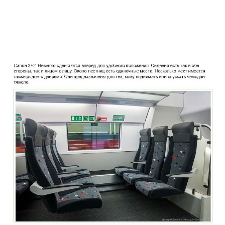
two_story_train_company_aeroexpress_