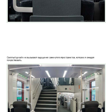
two_story_train_company_aeroexpress_