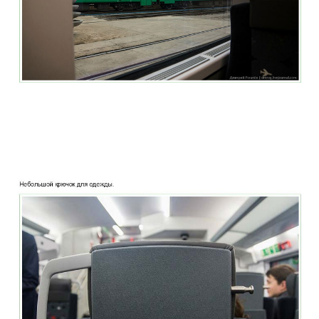
two_story_train_company_aeroexpress_