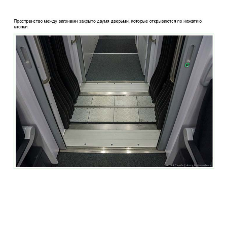
two_story_train_company_aeroexpress_