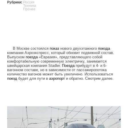
Рубрики:
Россия
Техника
Прочее
В Москве состоялся
показ
нового двухэтажного
поезда
компании Аэроэкспресс, который обновит подвижной состав.
Выпуском
поезда
«Евразия», представляющего собой
комфортабельную современную электричку, занимается
швейцарская компания Stadler.
Поезда
прибудут в 4- и 6-
вагонном составе, но в зависимости от пассажиропотока
количество вагонов может быть увеличено. Использоваться
поезд
будет для пути в
аэропорт
и обратно. Смотрим далее.
two_story_train_company_aeroexpress.