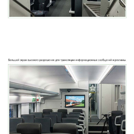
two_story_train_company_aeroexpress_