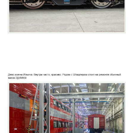
two_story_train_company_aeroexpress_