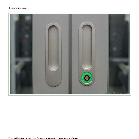
two_story_train_company_aeroexpress_