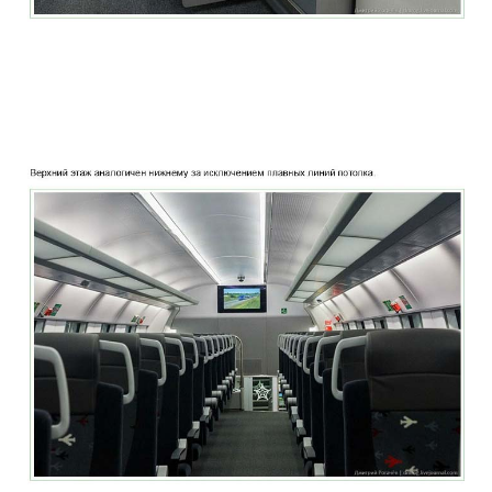
two_story_train_company_aeroexpress_