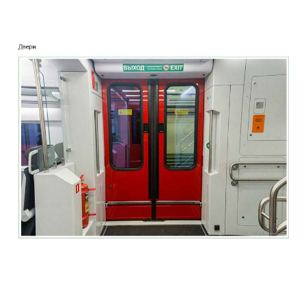
two_story_train_company_aeroexpress_
two_story_train_company_aeroexpress_