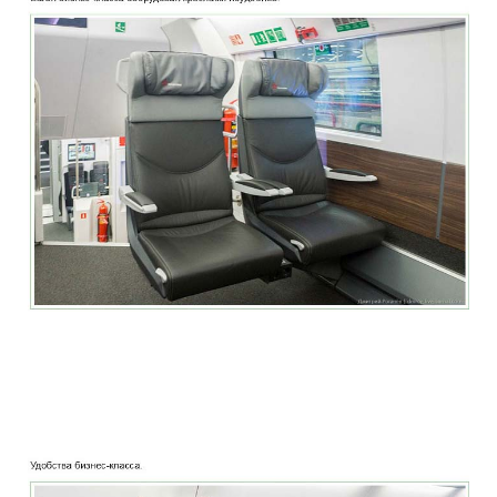
two_story_train_company_aeroexpress_