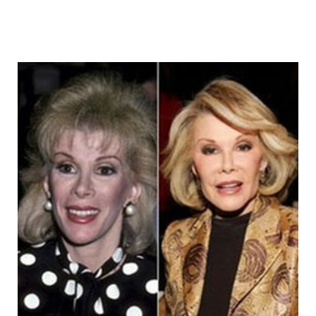
joan_rivers_plastic_surgery_addict_3.jp