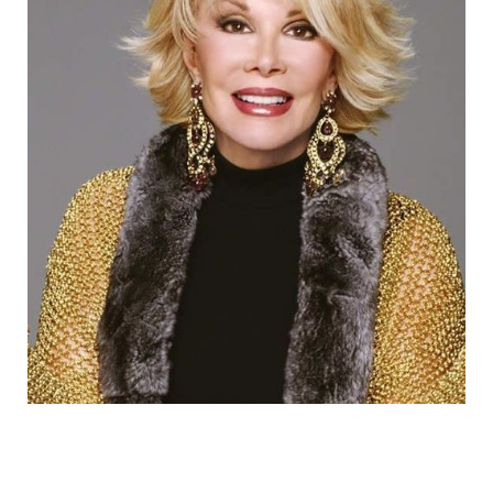
joan_rivers_plastic_surgery_addict_1.jp