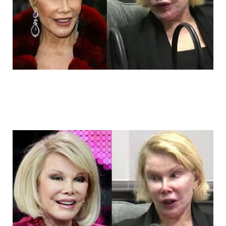
joan_rivers_plastic_surgery_addict_5.jp