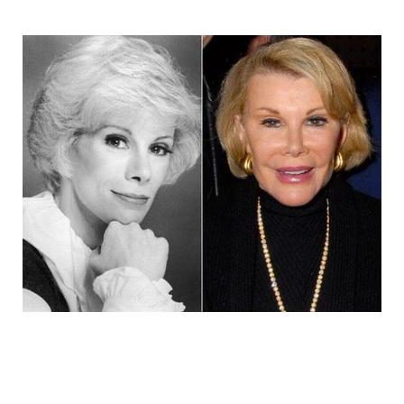
joan_rivers_plastic_surgery_addict_2.jp