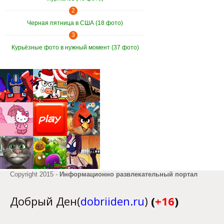
2
Черная пятница в США (18 фото)
3
Курьёзные фото в нужный момент (37 фото)
Copyright 2015 -
Информационно развлекательный портал
Добрый Ден(
dobriiden.ru
)
(
+16
)