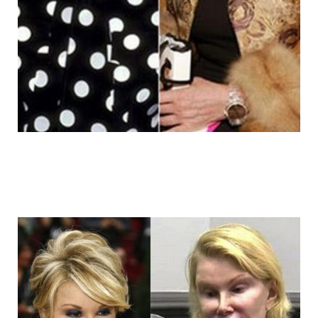
joan_rivers_plastic_surgery_addict_4.jp