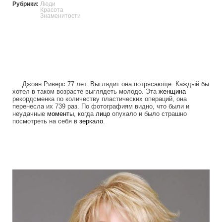
Рубрики:
Люди
Красота
Знаменитости
Джоан Риверс 77 лет. Выглядит она потрясающе. Каждый бы
хотел в таком возрасте выглядеть молодо. Эта
женщина
рекордсменка по количеству пластических операций, она
перенесла их 739 раз. По фотографиям видно, что были и
неудачные
моменты
, когда
лицо
опухало и было страшно
посмотреть на себя в
зеркало
.
joan_rivers_plastic_surgery_addict.jpg