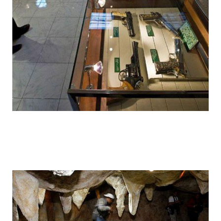
1392612017_005.jpg