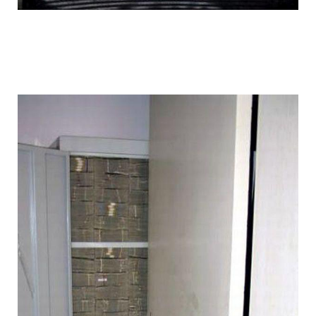
1392612062_018.jpg