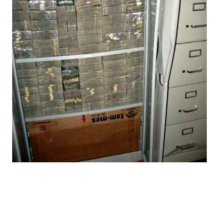
1392612059_016.jpg