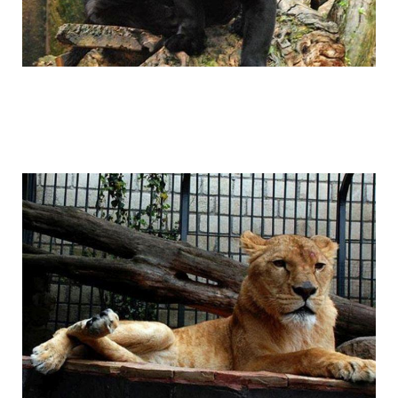
1392611994_007.jpg