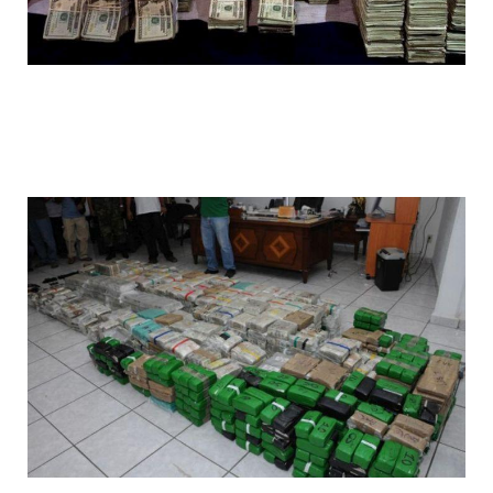
1392612090_021.jpg