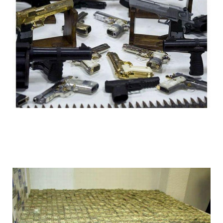
1392612010_012.jpg