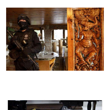
1392612051_011.jpg