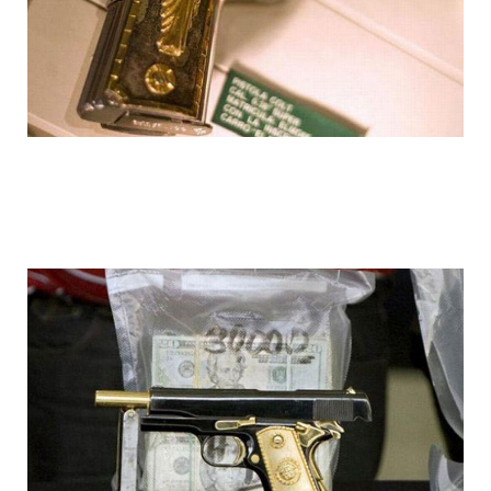
1392611976_003.jpg