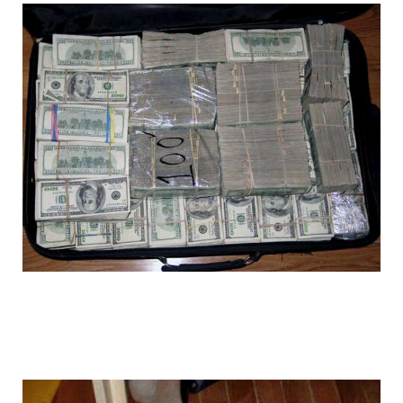
1392612097_017.jpg