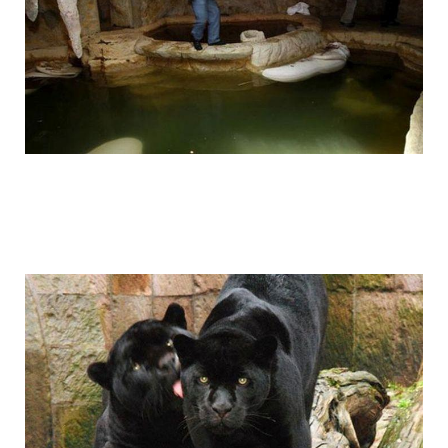
1392612061_006.jpg