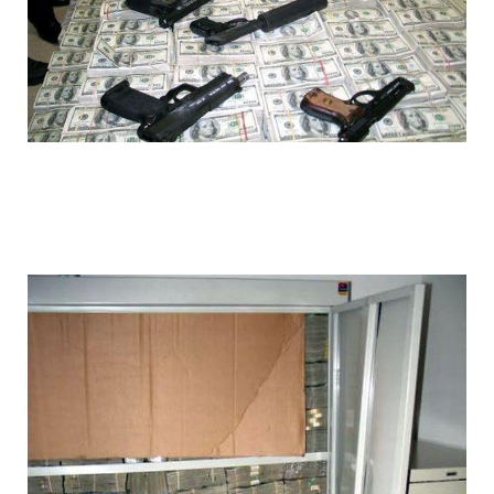
1392612006_015.jpg