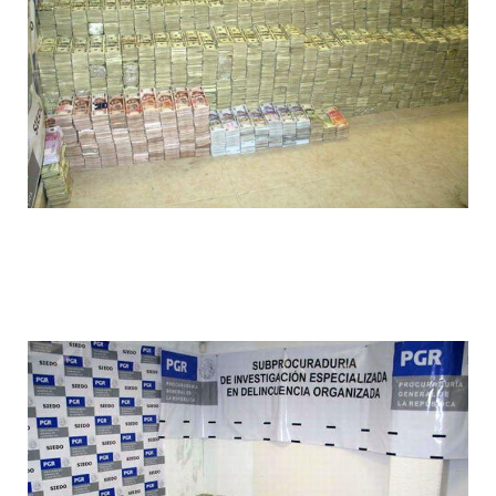
1392612024_013.jpg