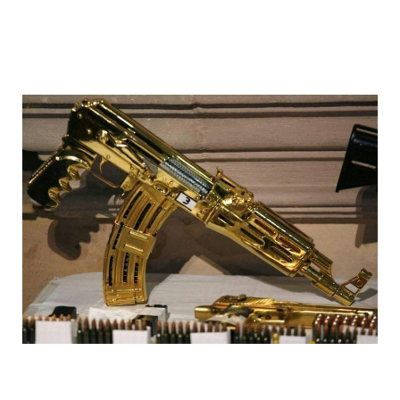
1392612041_022.jpg