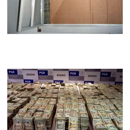
1392612075_020.jpg