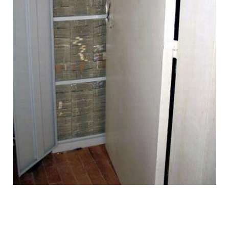
1392612055_019.jpg