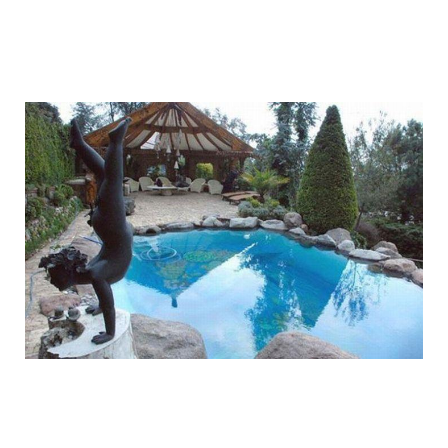
1392612035_009.jpg
1392612016_010.jpg