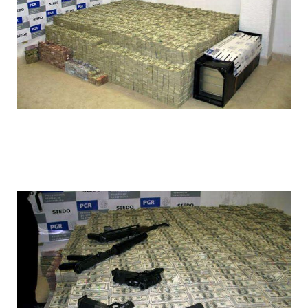
1392612044_014.jpg