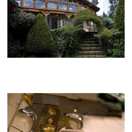
1392612030_002.jpg