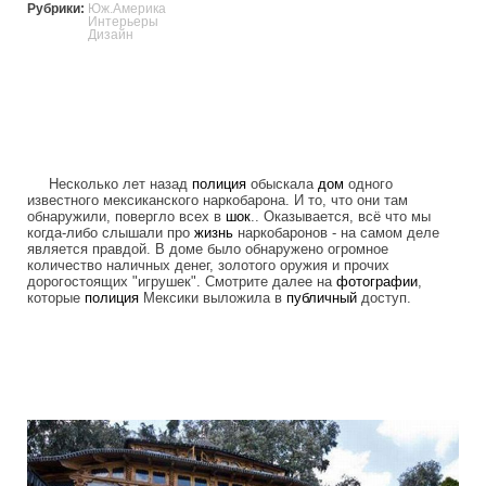
Рубрики:
Юж.Америка
Интерьеры
Дизайн
Несколько лет назад
полиция
обыскала
дом
одного
известного мексиканского наркобарона. И то, что они там
обнаружили, повергло всех в
шок
.. Оказывается, всё что мы
когда-либо слышали про
жизнь
наркобаронов - на самом деле
является правдой. В доме было обнаружено огромное
количество наличных денег, золотого оружия и прочих
дорогостоящих "игрушек". Смотрите далее на
фотографии
,
которые
полиция
Мексики выложила в
публичный
доступ.
1392612015_001.jpg