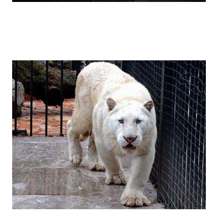
1392611997_008.jpg