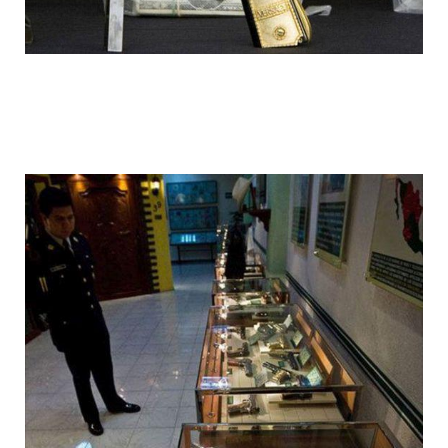
1392612068_004.jpg