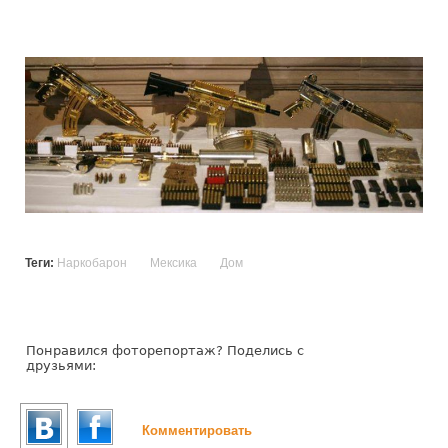
1392612038_023.jpg
Теги:
Наркобарон
Мексика
Дом
Понравился фоторепортаж? Поделись с
друзьями:
Комментировать