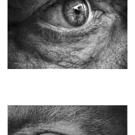
photo_realistic_portraits_in_pencil_3.jpg