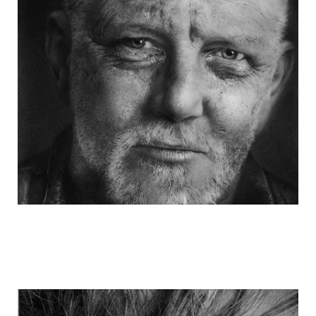
photo_realistic_portraits_in_pencil_8.jpg