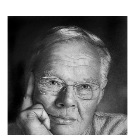
photo_realistic_portraits_in_pencil_1.jpg