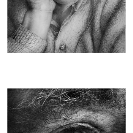
photo_realistic_portraits_in_pencil_2.jpg