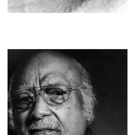
photo_realistic_portraits_in_pencil_11.jp