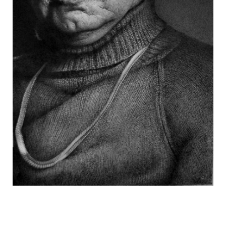
photo_realistic_portraits_in_pencil_12.jp