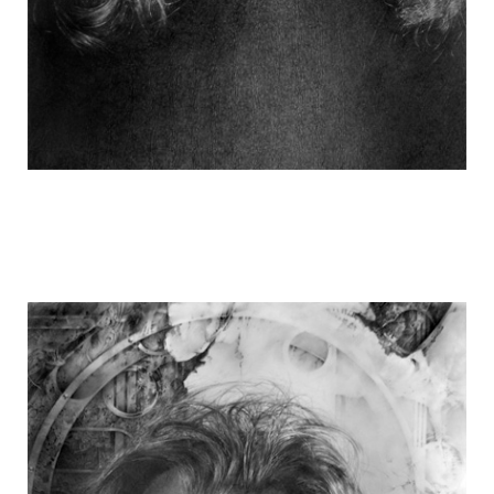
photo_realistic_portraits_in_pencil_5.jpg