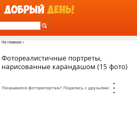
Jump to Navigation
На главную
»
Вы здесь
Фотореалистичные портреты,
нарисованные карандашом (15 фото)
Понравился фоторепортаж? Поделись с друзьями: