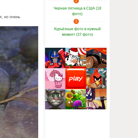
2
Черная пятница в США (18
фото)
, но очень
3
Курьёзные фото в нужный
момент (37 фото)