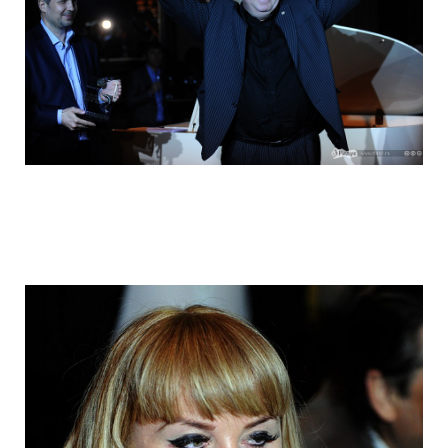
hungry_muscovites_fought_in_eating_ca