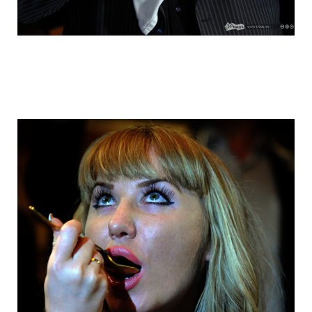
hungry_muscovites_fought_in_eating_ca