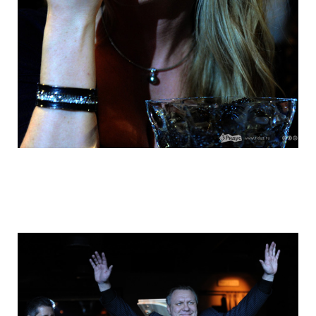
hungry_muscovites_fought_in_eating_ca