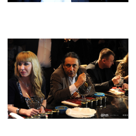
hungry_muscovites_fought_in_eating_ca