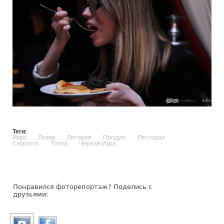
Теги:
Икра
Ложка
Лотерея
Продукт
Ресторан
Скорость
Толпа
Черная Икра
Понравился фоторепортаж? Поделись с
друзьями: