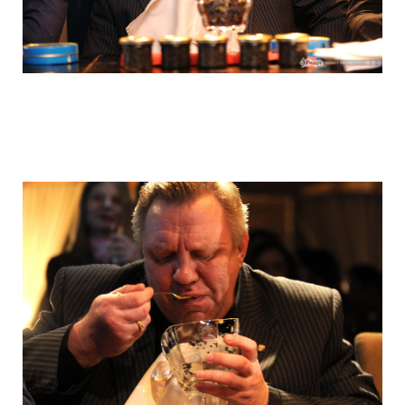
hungry_muscovites_fought_in_eating_ca