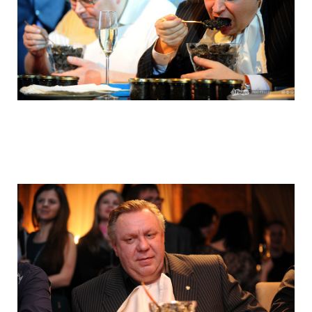
hungry_muscovites_fought_in_eating_ca