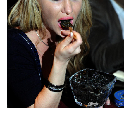
hungry_muscovites_fought_in_eating_ca