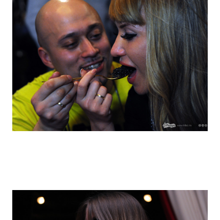
hungry_muscovites_fought_in_eating_ca