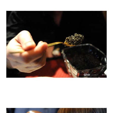
hungry_muscovites_fought_in_eating_ca