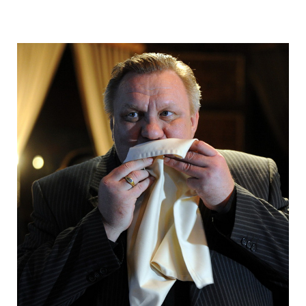
hungry_muscovites_fought_in_eating_ca