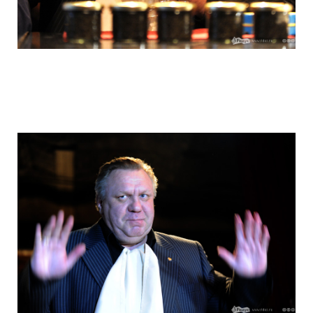
hungry_muscovites_fought_in_eating_ca