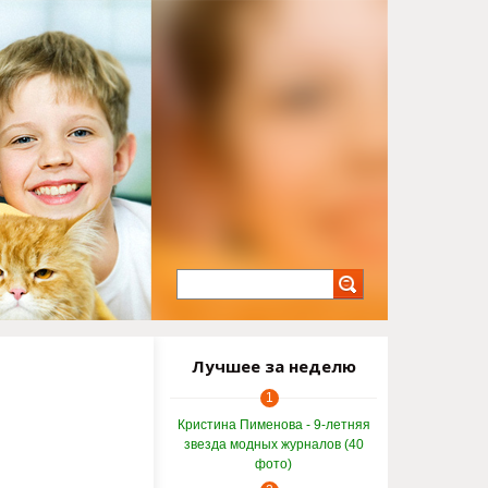
Лучшее за неделю
1
Кристина Пименова - 9-летняя
звезда модных журналов (40
фото)