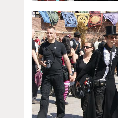
wave_gotik_treffen_6.jpg