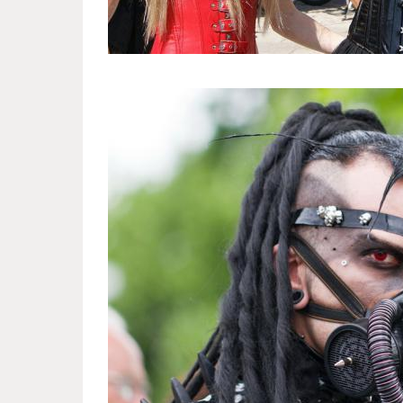
wave_gotik_treffen_3.jpg