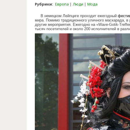
Рубрики:
Европа
Люди
Мода
В немецком Лейпциге проходит ежегодный
фести
мира. Помимо традиционного уличного маскарада, в
другие мероприятия. Ежегодно на «Wave-Gotik-Tref
тысяч посетителей и около 200 исполнителей в раз
wave_gotik_treffen.jpg