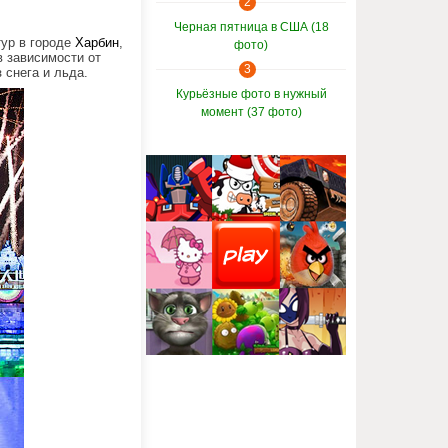
2
Черная пятница в США (18
ур в городе
Харбин
,
фото)
в зависимости от
3
 снега и льда.
Курьёзные фото в нужный
момент (37 фото)