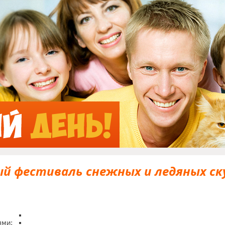
Jump to Navigation
й фестиваль снежных и ледяных с
ями: