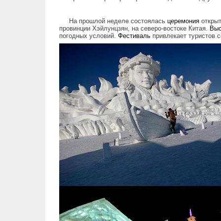
На прошлой неделе состоялась
церемония
открыт
провинции Хэйлунцзян, на северо-востоке Китая.
Выс
погодных условий.
Фестиваль
привлекает туристов с
harbin_international_festival.jp