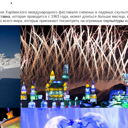
ия Харбинского международного фестиваля снежных и ледяных скульпт
тавка
, которая проводится с 1963 года, может длиться больше месяца, 
о всего мира, которые приезжают посмотреть на огромные
скульптуры
из
g