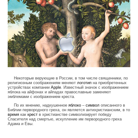
Некоторые верующие в России, в том числе священники, по
религиозным соображениям меняют
логотип
на приобретенных
устройствах компании
Apple
. Известный значок с изображением
яблока на айфонах и айпадах православные заменяют
эмблемами с изображением креста.
По их мнению, надкушенное
яблоко
–
символ
описанного в
Библии первородного греха, он является антихристианским, в то
время
как
крест
в христианстве символизирует победу
Спасителя над смертью, искупление им первородного греха
Адама и Евы.