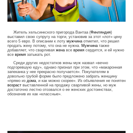
Житель хельсинкского пригорода Вантаа (
Финляндия
)
выставил свою супругу на торги, установив за этот «лот» цену
всего 5 евро. В описании к лоту
мужчина
отметил, что решил
продать жену потому, что она не нужна.
Мужчина
также
добавляет, что сварливая
жена
все
время
сердится, и ей нужно
все
время
затыкать рот.
Среди других недостатков жены муж назвал «вечно
подгоревшую еду», однако признал при этом, что «макаронная
запеканка у нее прекрасно получается». Покупателям в
довольно грубой форме было предложено забрать женщину
«прямо из
дома
, и как можно скорее». Из объявления не понятен
возраст
выставленной на продажу сварливой жены, но муж
достаточно лестно отозвался о ее женских достоинствах,
обозначив их как «классные».
colonel_meow_12.jpg