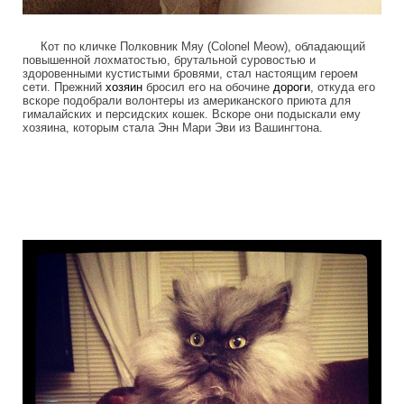
Кот по кличке Полковник Мяу (Colonel Meow), обладающий
повышенной лохматостью, брутальной суровостью и
здоровенными кустистыми бровями, стал настоящим героем
сети. Прежний
хозяин
бросил его на обочине
дороги
, откуда его
вскоре подобрали волонтеры из американского приюта для
гималайских и персидских кошек. Вскоре они подыскали ему
хозяина, которым стала Энн Мари Эви из Вашингтона.
colonel_meow_2.jpg