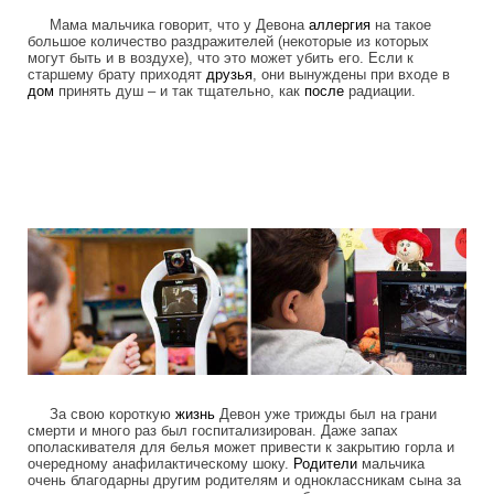
Мама мальчика говорит, что у Девона
аллергия
на такое
большое количество раздражителей (некоторые из которых
могут быть и в воздухе), что это может убить его. Если к
старшему брату приходят
друзья
, они вынуждены при входе в
дом
принять душ – и так тщательно, как
после
радиации.
colonel_meow_19.jpg
За свою короткую
жизнь
Девон уже трижды был на грани
смерти и много раз был госпитализирован. Даже запах
ополаскивателя для белья может привести к закрытию горла и
очередному анафилактическому шоку.
Родители
мальчика
очень благодарны другим родителям и одноклассникам сына за