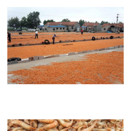
as_in_china_produce_fake_shrimp_6.jpg