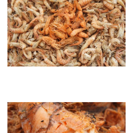
as_in_china_produce_fake_shrimp_7.jpg