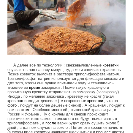
А далее все по технологии : свежевыловленные
креветки
опускают в чан на пару минут , туда же и заливают краситель.
Позже креветок вымочат в растворе триполифосфата натрия.
Триполифосфат натрия используется для фиксации свежести и
для того, чтобы они лучше впитывали воду и становились
тяжелее во
время
заморозки . Позже такую крашеную и
пропитанную креветку отправляют на заморозку (глазировку)
Иногда , по желанию заказчика , креветку не красят (такая
креветка
выходит дешевле (те некрашеные
креветки
, что на
фото
, пойдут на более дешевые снеки)) . А крашеная , пойдёт к
нам на
стол
. Особенно много её , рыженькой красавицы , в
России и Украине . Ну с крилем для снеков происходит
практически тоже самое , только его не будут вымачивать в
триполифосфате , а
после
варки будут сразу сушить около 5
дней , в данном случае на земле . Потом эти
креветки
почистят
(в сухом виде
креветки
начинают шелушиться и
процесс
чистки