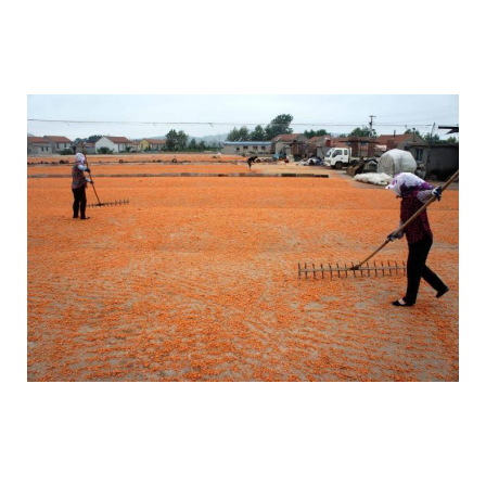
as_in_china_produce_fake_shrimp_4.jpg
as_in_china_produce_fake_shrimp_5.jpg