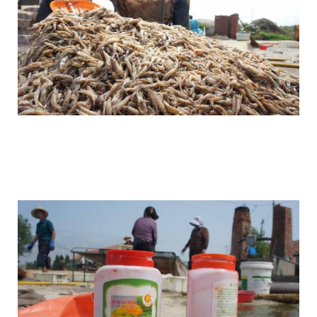
as_in_china_produce_fake_shrimp_1.jpg