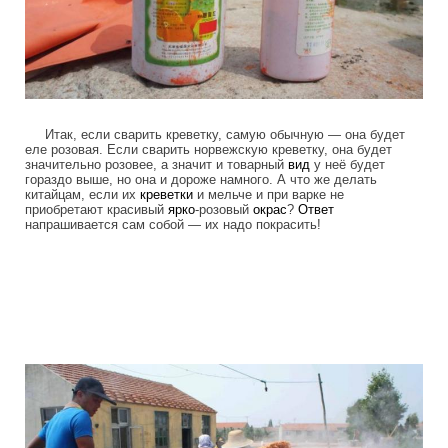
Итак, если сварить креветку, самую обычную — она будет
еле розовая. Если сварить норвежскую креветку, она будет
значительно розовее, а значит и товарный
вид
у неё будет
гораздо выше, но она и дороже намного. А что же делать
китайцам, если их
креветки
и мельче и при варке не
приобретают красивый
ярко
-розовый
окрас
?
Ответ
напрашивается сам собой — их надо покрасить!
as_in_china_produce_fake_shrimp_2.jpg