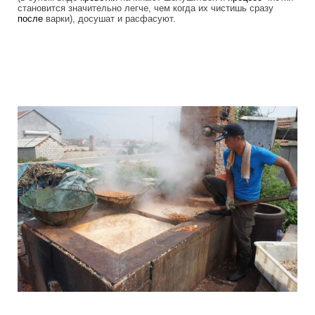
становится значительно легче, чем когда их чистишь сразу
после
варки), досушат и расфасуют.
as_in_china_produce_fake_shrimp_3.jpg