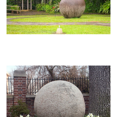
stone_spheres_of_costa_rica_4.jpg