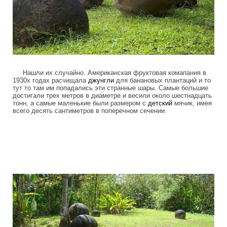
Нашли их случайно. Американская фруктовая комапания в
1930х годах расчищала
джунгли
для банановых плантаций и то
тут то там им попадались эти странные шары. Самые большие
достигали трех метров в диаметре и весили около шестнадцать
тонн, а самые маленькие были размером с
детский
мячик, имея
всего десять сантиметров в поперечном сечении.
stone_spheres_of_costa_rica_2.jpg