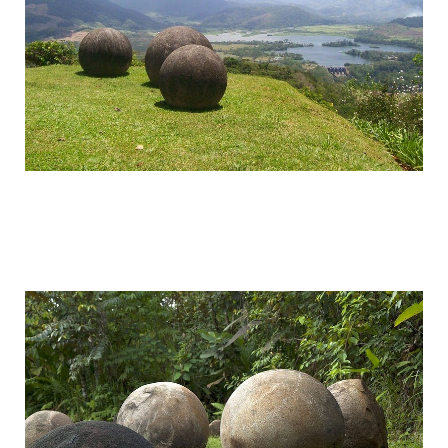
stone_spheres_of_costa_rica_1.jpg