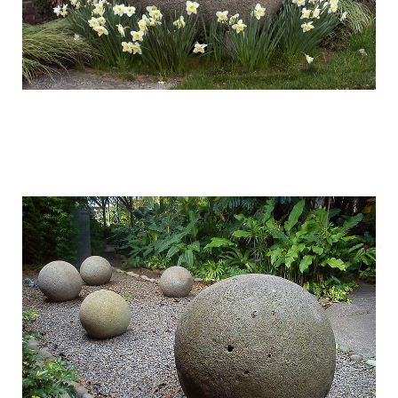
stone_spheres_of_costa_rica_5.jpg