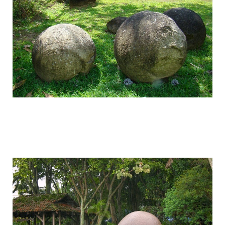
stone_spheres_of_costa_rica_3.jpg