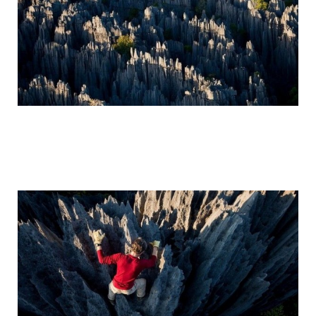
tsingy_de_bemaraha_reserve_1.jpg