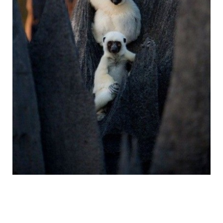
tsingy_de_bemaraha_reserve_3.jpg