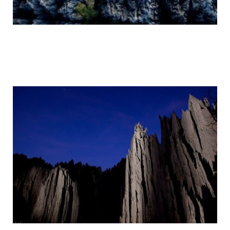
tsingy_de_bemaraha_reserve_6.jpg