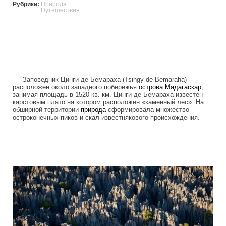
Рубрики:
Природа
Путешествия
Заповедник Цинги-де-Бемараха (Tsingy de Bemaraha)
расположен около западного побережья
острова
Мадагаскар
,
занимая площадь в 1520 кв. км. Цинги-де-Бемараха известен
карстовым плато на котором расположен «каменный лес». На
обширной территории
природа
сформировала множество
остроконечных пиков и скал известнякового происхождения.
tsingy_de_bemaraha_reserve.jpg