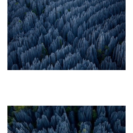
tsingy_de_bemaraha_reserve_5.jpg