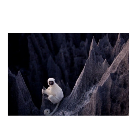
tsingy_de_bemaraha_reserve_7.jpg