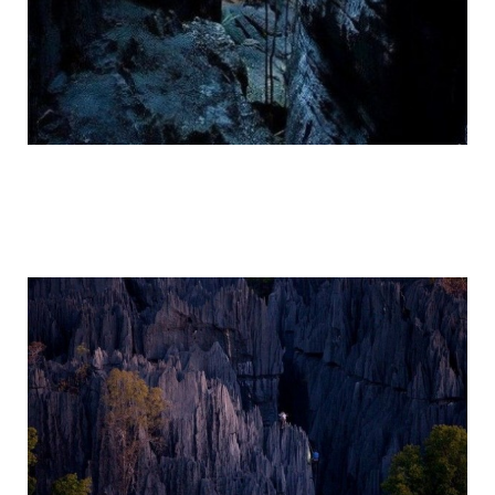
tsingy_de_bemaraha_reserve_10.jpg