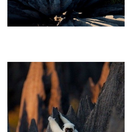
tsingy_de_bemaraha_reserve_2.jpg