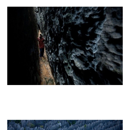
tsingy_de_bemaraha_reserve_4.jpg