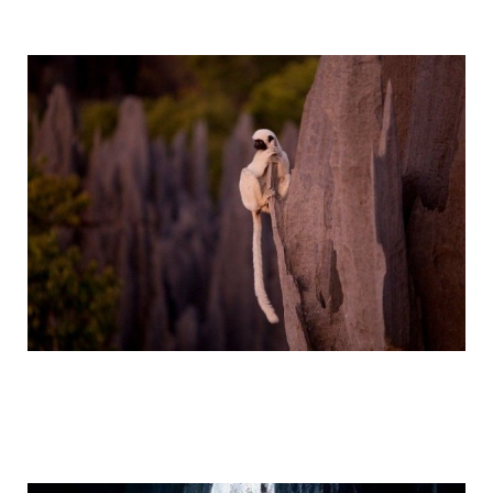
tsingy_de_bemaraha_reserve_8.jpg
tsingy_de_bemaraha_reserve_9.jpg