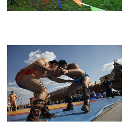
camera_moscow_igor_eyes_stomakhin_2