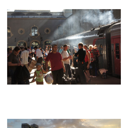
camera_moscow_igor_eyes_stomakhin_5