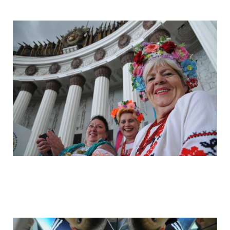
camera_moscow_igor_eyes_stomakhin_1