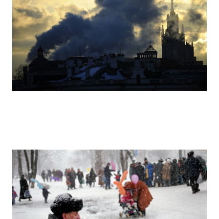
camera_moscow_igor_eyes_stomakhin_2