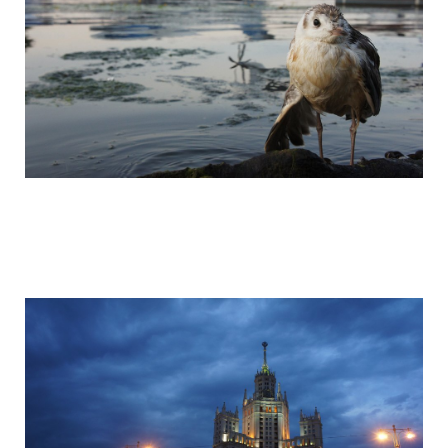
camera_moscow_igor_eyes_stomakhin_1