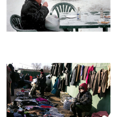
camera_moscow_igor_eyes_stomakhin_2