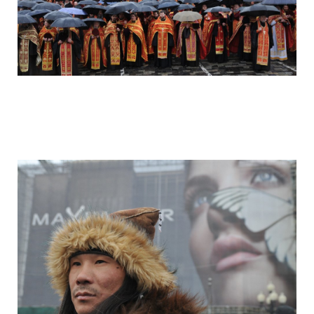
camera_moscow_igor_eyes_stomakhin_8