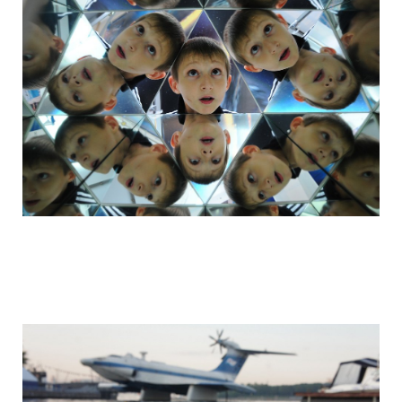
camera_moscow_igor_eyes_stomakhin_1