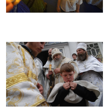
camera_moscow_igor_eyes_stomakhin_1