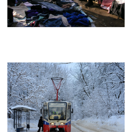
camera_moscow_igor_eyes_stomakhin_2