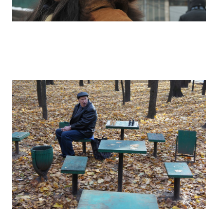
camera_moscow_igor_eyes_stomakhin_9