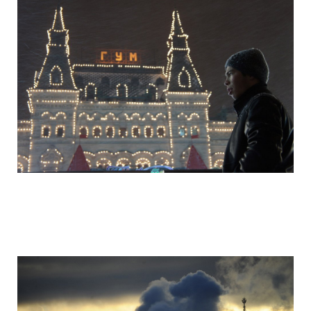
camera_moscow_igor_eyes_stomakhin_2