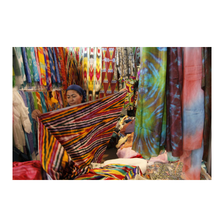
camera_moscow_igor_eyes_stomakhin_3
camera_moscow_igor_eyes_stomakhin_4