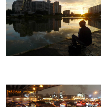
camera_moscow_igor_eyes_stomakhin_6