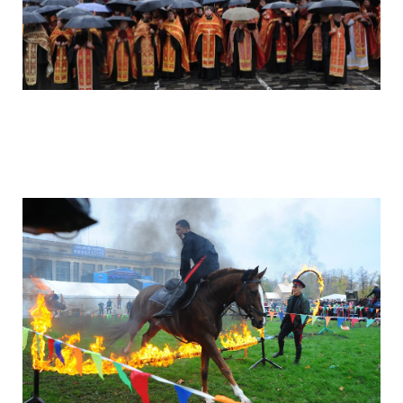
camera_moscow_igor_eyes_stomakhin_1