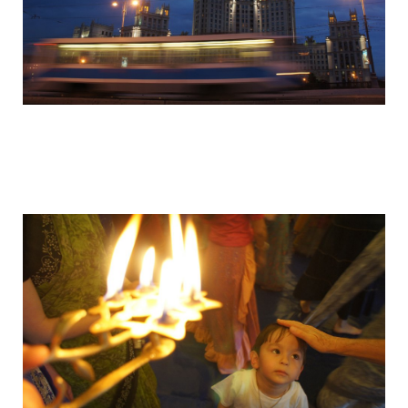
camera_moscow_igor_eyes_stomakhin_1