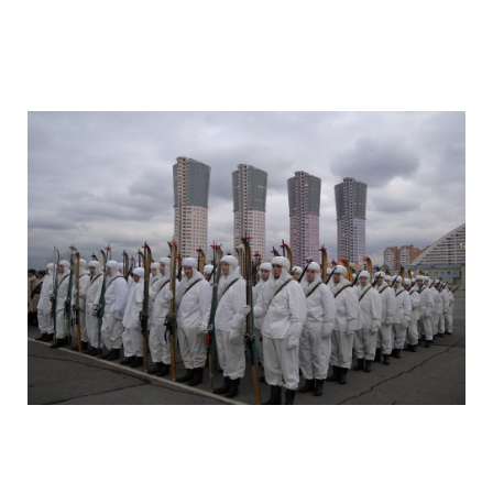
camera_moscow_igor_eyes_stomakhin_1
camera_moscow_igor_eyes_stomakhin_1