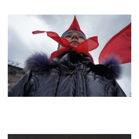
camera_moscow_igor_eyes_stomakhin_1
camera_moscow_igor_eyes_stomakhin_1