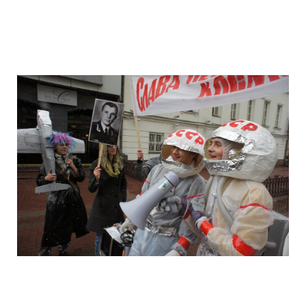
camera_moscow_igor_eyes_stomakhin_1