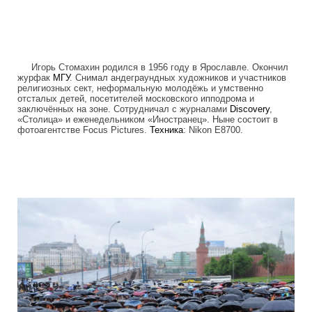
Игорь Стомахин родился в 1956 году в Ярославле. Окончил
журфак
МГУ
. Снимал андеграундных художников и участников
религиозных сект, неформальную молодёжь и умственно
отсталых детей, посетителей московского ипподрома и
заключённых на зоне. Сотрудничал с журналами
Discovery
,
«Столица» и еженедельником «Иностранец». Ныне состоит в
фотоагентстве Focus Pictures.
Техника
: Nikon E8700.
camera_moscow_igor_eyes_stomakhin.j