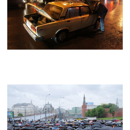
camera_moscow_igor_eyes_stomakhin_7