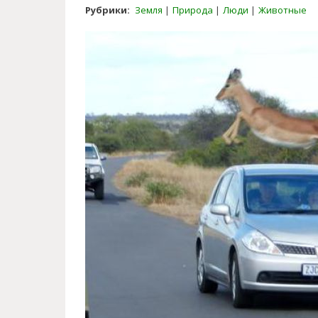
Рубрики:
Земля
Природа
Люди
Животные
photos_that_owe_their_awesom