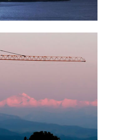
eness_to_great_timing_4.jpg