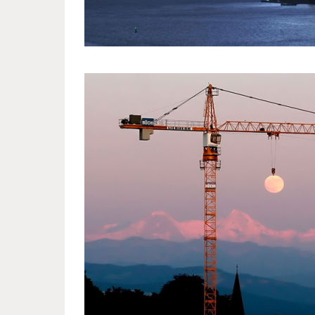
photos_that_owe_their_awesom