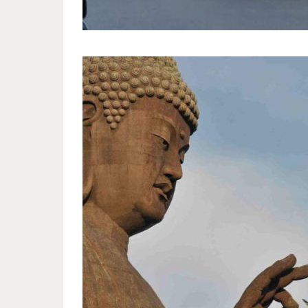
photos_that_owe_their_awesom