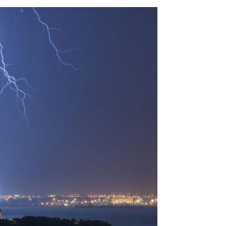
eness_to_great_timing_3.jpg