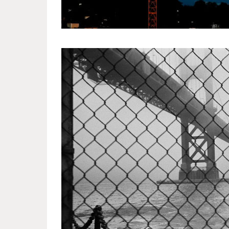
photos_that_owe_their_awesom