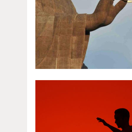
photos_that_owe_their_awesom