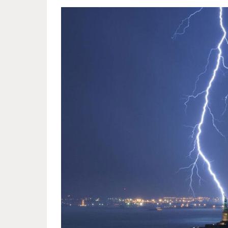
photos_that_owe_their_awesom