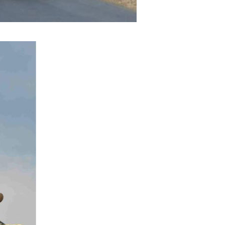
eness_to_great_timing_1.jpg