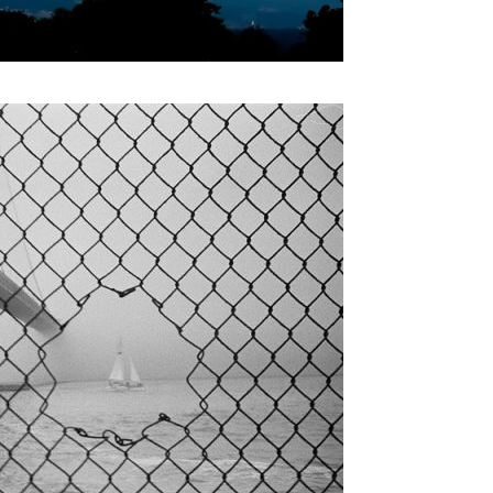
eness_to_great_timing_5.jpg