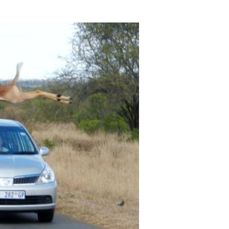
eness_to_great_timing.jpg