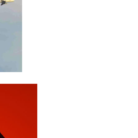
eness_to_great_timing_2.jpg