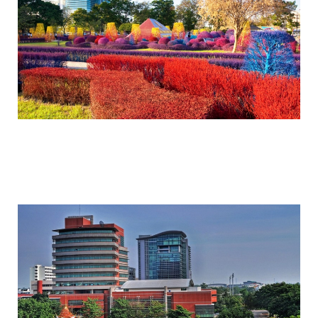
colorful_gardens_thai_rangsit_university