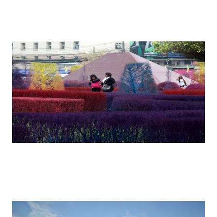
colorful_gardens_thai_rangsit_university
colorful_gardens_thai_rangsit_university