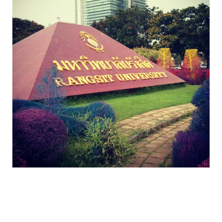
colorful_gardens_thai_rangsit_university