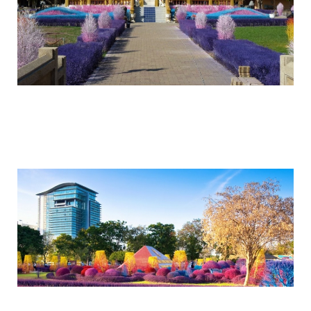
colorful_gardens_thai_rangsit_university