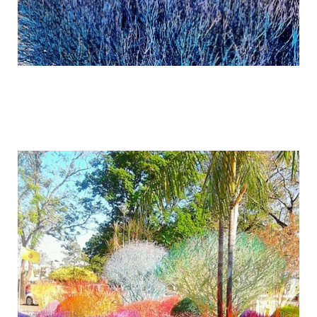
colorful_gardens_thai_rangsit_university