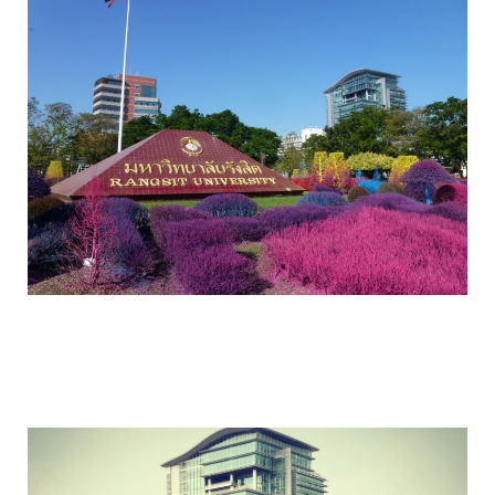
colorful_gardens_thai_rangsit_university