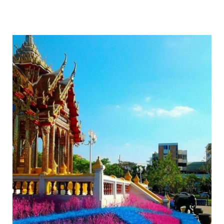
colorful_gardens_thai_rangsit_university