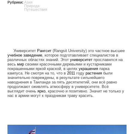
Рубрики:
Азия
Природа
Путешествия
Университет
Рангсит
(Rangsit University) это частное высшее
учебное заведение
, которое подготавливает специалистов в
различных областях знаний. Этот
университет
прославился на
весь
мир
своими красочными деревьями и кустарниками
покрашенными яркой краской, в целях
украшения
парка
кампуса. Не смотря на то, что в
2011
году
растения
были
значительно повреждены, в результате сильнейшего
наводнения в Таиланде за пять десятилетий, они всё равно
продолжают оживлять атмосферу в университете. Всё
выглядит очень
ярко
, красочно и позитивно. Значит не только у
нас в армии могут к праздникам траву красить.
colorful_gardens_thai_rangsit_university