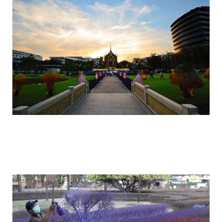
colorful_gardens_thai_rangsit_university