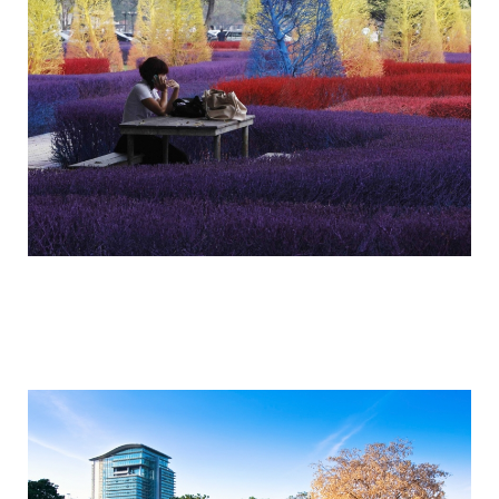
colorful_gardens_thai_rangsit_university