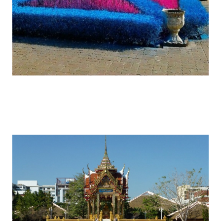
colorful_gardens_thai_rangsit_university