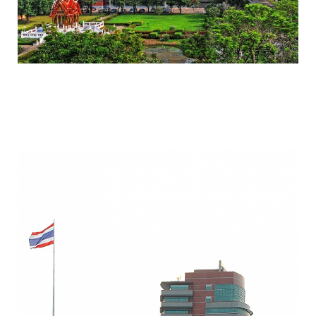
colorful_gardens_thai_rangsit_university