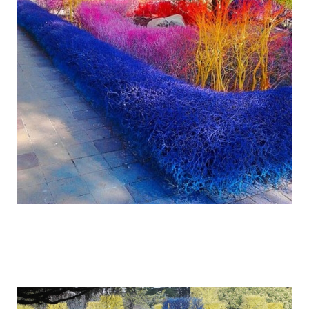
colorful_gardens_thai_rangsit_university