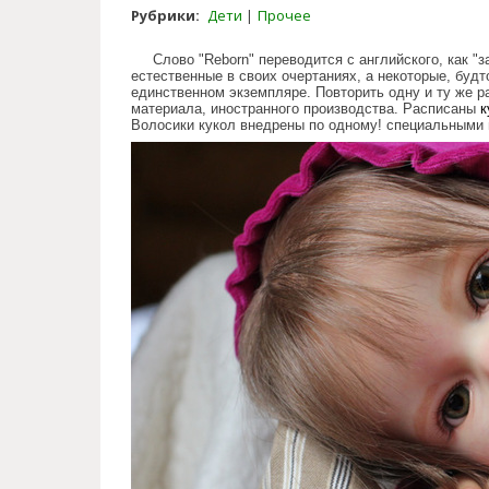
Рубрики:
Дети
Прочее
Слово "Reborn" переводится с английского, как 
естественные в своих очертаниях, а некоторые, буд
единственном экземпляре. Повторить одну и ту же р
материала, иностранного производства. Расписаны
к
Волосики кукол внедрены по одному! специальными
reborn_dolls_from_russian_dol