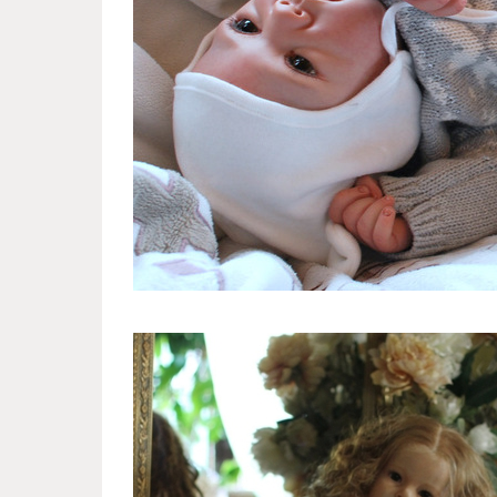
reborn_dolls_from_russian_dol