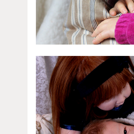
reborn_dolls_from_russian_dol