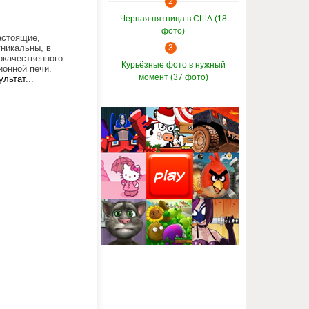
2
Черная пятница в США (18
фото)
астоящие,
никальны, в
3
окачественного
Курьёзные фото в нужный
ионной печи.
момент (37 фото)
ультат
...