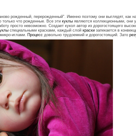
"заново рожденный, перерожденный". Именно поэтому они выглядят, как н
то только что рожденные. Все эти
куклы
являются коллекционными, они у
аботу просто невозможно. Создает кукол автор из дорогостоящего высок
уклы
специальными красками, каждый слой
краски
запекается в конвекц
 микро-иглами.
Процесс
довольно трудоемкий и дорогостоящий. Зато
рез
lmaker_1.jpg