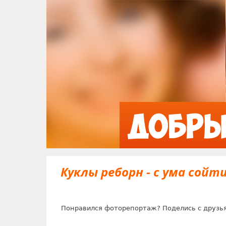
Куклы реборн - с ума сойти
Понравился фоторепортаж? Поделись с друзь