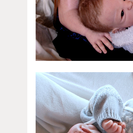
reborn_dolls_from_russian_dol