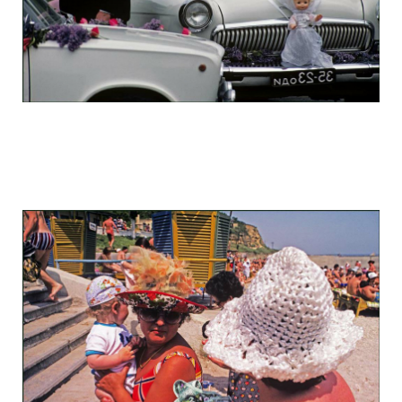
odessa_pearl_at_80_s_123_22.jpg