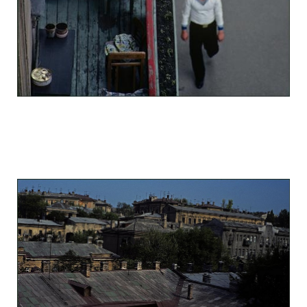
odessa_pearl_at_80_s_123_2.jpg