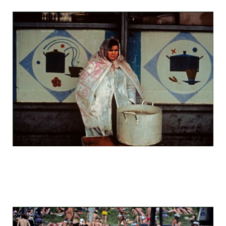
odessa_pearl_at_80_s_123_16.jpg