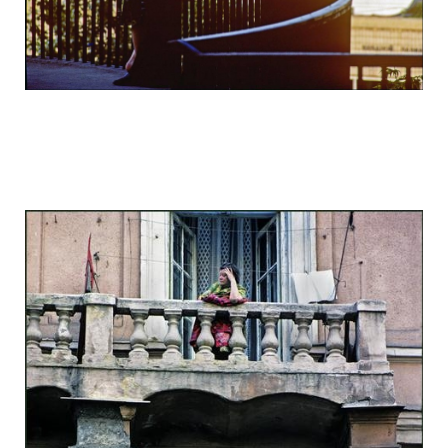
odessa_pearl_at_80_s_123_19.jpg