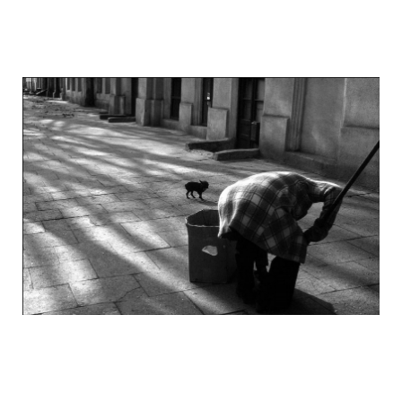
odessa_pearl_at_80_s_123_14.jpg
odessa_pearl_at_80_s_123_15.jpg