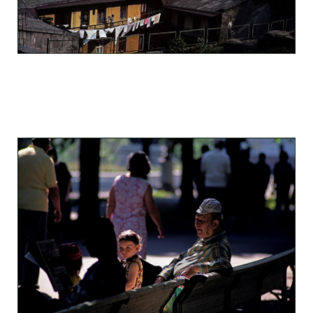
odessa_pearl_at_80_s_123_3.jpg