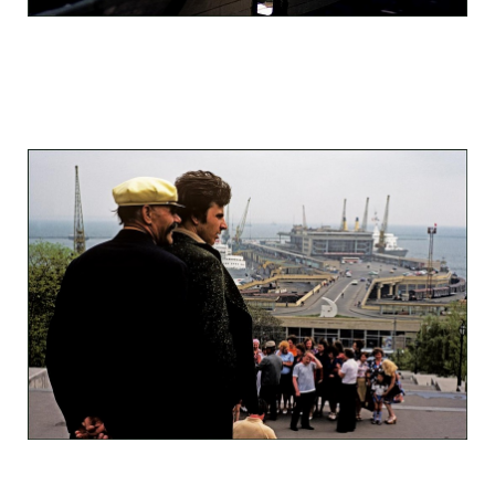
odessa_pearl_at_80_s_123_4.jpg