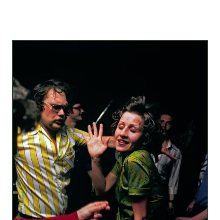
odessa_pearl_at_80_s_123_11.jpg