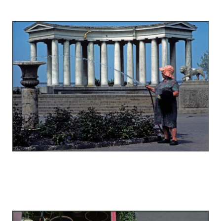
odessa_pearl_at_80_s_123_1.jpg