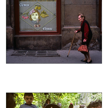
odessa_pearl_at_80_s_123_8.jpg