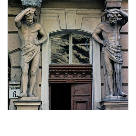
odessa_pearl_at_80_s_123_20.jpg