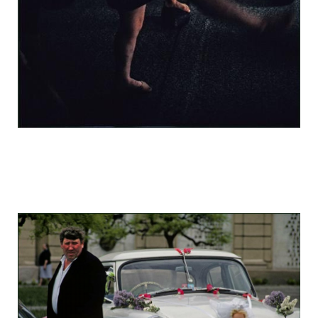
odessa_pearl_at_80_s_123_21.jpg