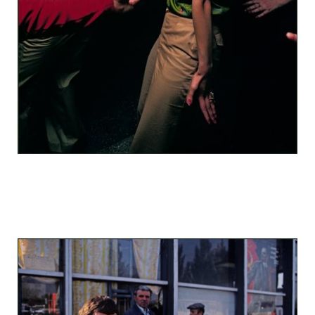
odessa_pearl_at_80_s_123_12.jpg