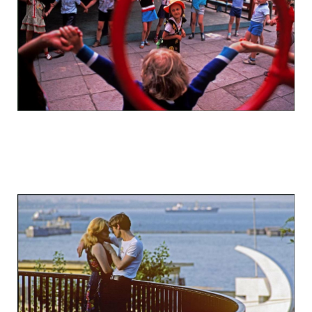
odessa_pearl_at_80_s_123_18.jpg