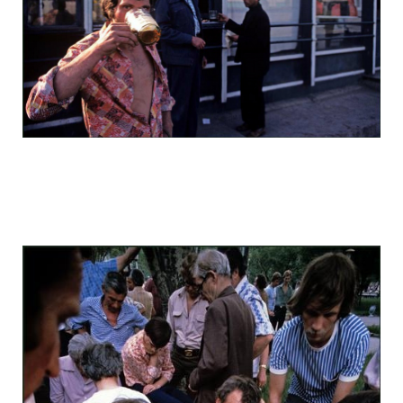
odessa_pearl_at_80_s_123_13.jpg