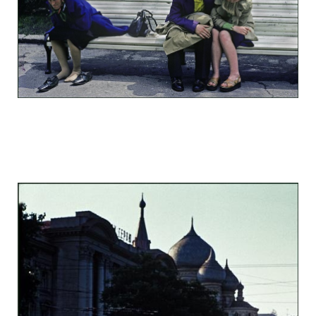
odessa_pearl_at_80_s_123_10.jpg