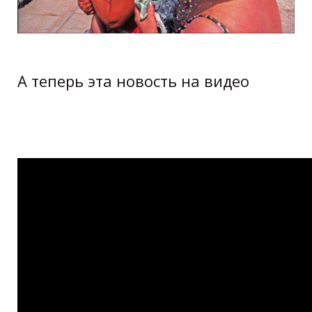
А теперь эта новость на видео
Леонид Утесов У Черного моря Leonid
Utiosov U Chiornogo Moria Odessa