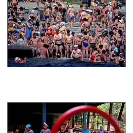
odessa_pearl_at_80_s_123_17.jpg