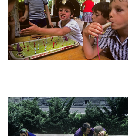
odessa_pearl_at_80_s_123_9.jpg