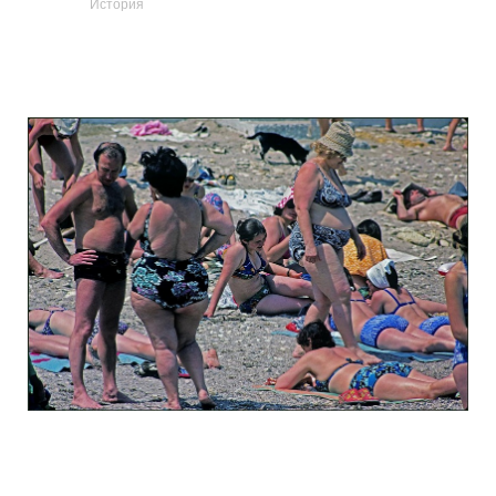
История
odessa_pearl_at_80_s_123_7.jpg
odessa_pearl_at_80_s_123.jpg