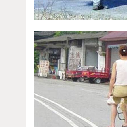
real_men_1.jpg