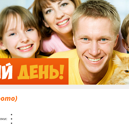
Jump to Navigation
фото)
ями: