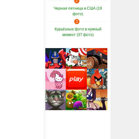
2
Черная пятница в США (18
фото)
3
Курьёзные фото в нужный
момент (37 фото)