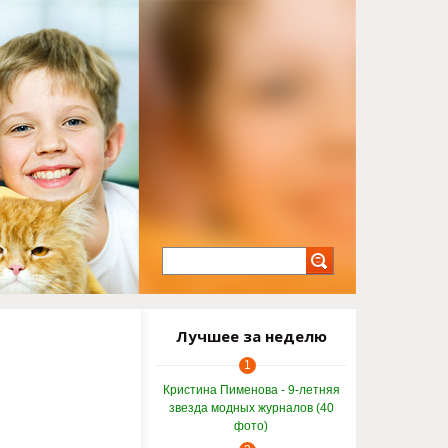
Лучшее за неделю
1
Кристина Пименова - 9-летняя
звезда модных журналов (40
фото)