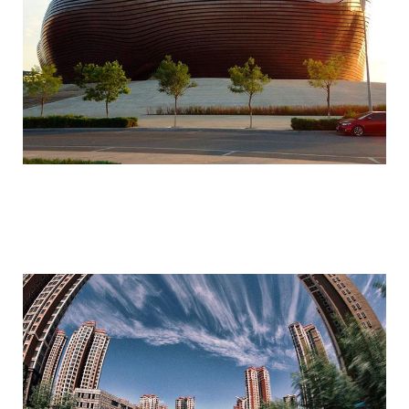
ordos_the_largest_ghost_town_in_the_w