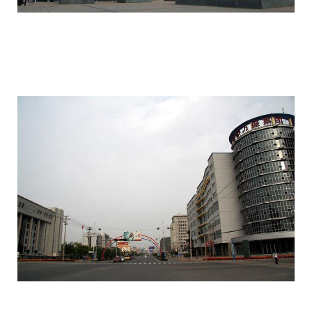
ordos_the_largest_ghost_town_in_the_w