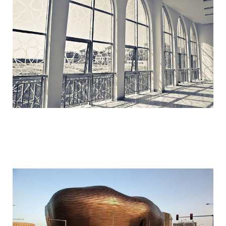
ordos_the_largest_ghost_town_in_the_w