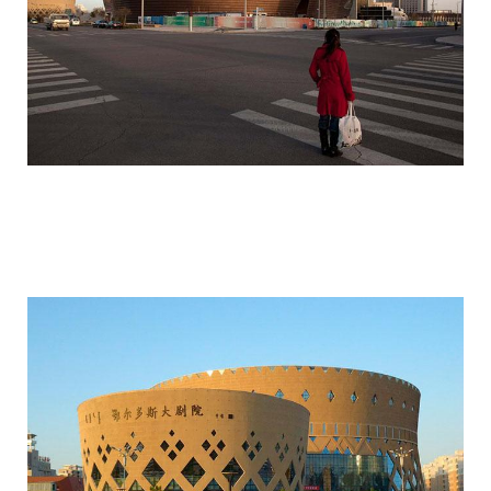
ordos_the_largest_ghost_town_in_the_w