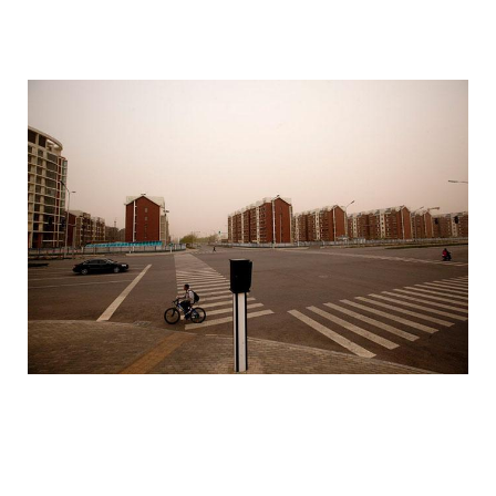
ordos_the_largest_ghost_town_in_the_w
ordos_the_largest_ghost_town_in_the_w