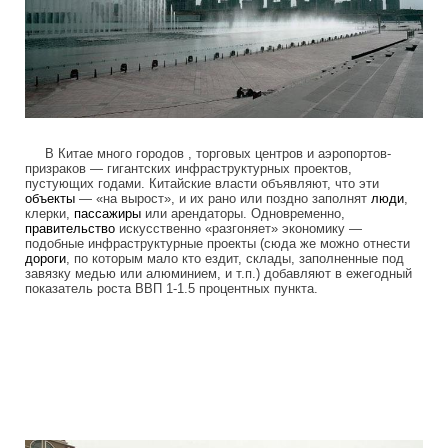
В Китае много городов , торговых центров и аэропортов-
призраков — гигантских инфраструктурных проектов,
пустующих годами. Китайские власти объявляют, что эти
объекты
— «на вырост», и их рано или поздно заполнят
люди
,
клерки,
пассажиры
или арендаторы. Одновременно,
правительство
искусственно «разгоняет» экономику —
подобные инфраструктурные проекты (сюда же можно отнести
дороги
, по которым мало кто ездит, склады, заполненные под
завязку медью или алюминием, и т.п.) добавляют в ежегодный
показатель роста ВВП 1-1.5 процентных пункта.
ordos_the_largest_ghost_town_in_the_w