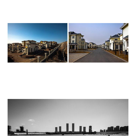
ordos_the_largest_ghost_town_in_the_w
ordos_the_largest_ghost_town_in_the_w