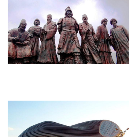
ordos_the_largest_ghost_town_in_the_w