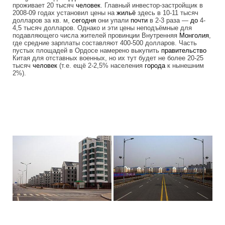
проживает 20 тысяч
человек
. Главный инвестор-застройщик в
2008-09 годах установил цены на
жильё
здесь в 10-11 тысяч
долларов за кв. м,
сегодня
они упали
почти
в 2-3 раза —
до
4-
4,5 тысяч долларов. Однако и эти цены неподъёмные для
подавляющего числа жителей провинции Внутренняя
Монголия
,
где средние зарплаты составляют 400-500 долларов. Часть
пустых площадей в Ордосе намерено выкупить
правительство
Китая для отставных военных, но их тут будет не более 20-25
тысяч
человек
(т.е. ещё 2-2,5% населения
города
к нынешним
2%).
ordos_the_largest_ghost_town_in_the_w