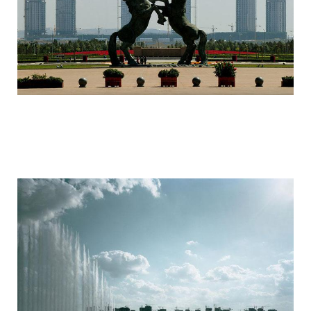
ordos_the_largest_ghost_town_in_the_w