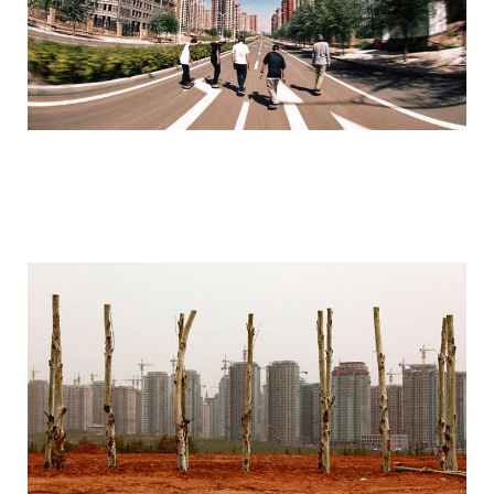
ordos_the_largest_ghost_town_in_the_w