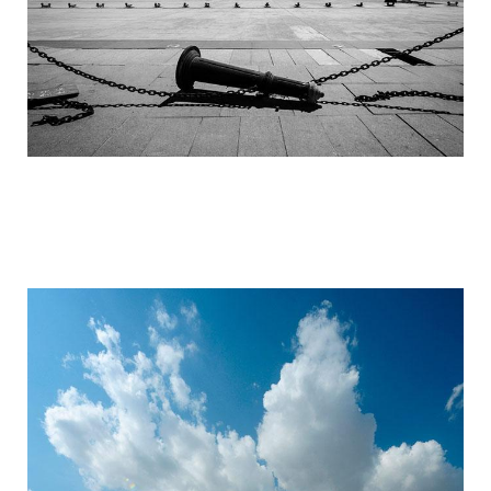
ordos_the_largest_ghost_town_in_the_w