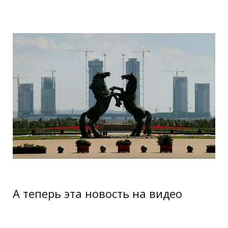
ordos_the_largest_ghost_town_in_the_w
А теперь эта новость на видео
China's Most Famous Ghost City: Ordos