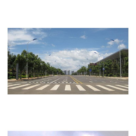
ordos_the_largest_ghost_town_in_the_w
ordos_the_largest_ghost_town_in_the_w