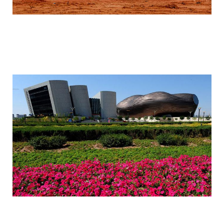
ordos_the_largest_ghost_town_in_the_w