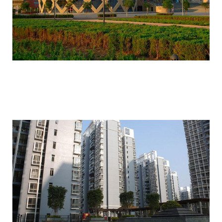
ordos_the_largest_ghost_town_in_the_w