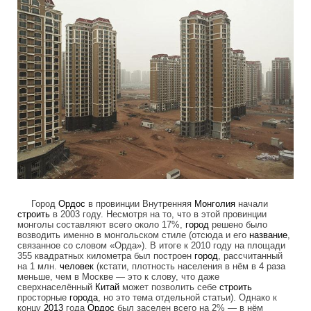
Город
Ордос
в провинции Внутренняя
Монголия
начали
строить
в 2003 году. Несмотря на то, что в этой провинции
монголы составляют всего около 17%,
город
решено было
возводить именно в монгольском стиле (отсюда и его
название
,
связанное со словом «Орда»). В итоге к 2010 году на площади
355 квадратных километра был построен
город
, рассчитанный
на 1 млн.
человек
(кстати, плотность населения в нём в 4 раза
меньше, чем в Москве — это к слову, что даже
сверхнаселённый
Китай
может позволить себе
строить
просторные
города
, но это тема отдельной статьи). Однако к
концу
2013
года
Ордос
был заселен всего на 2% — в нём