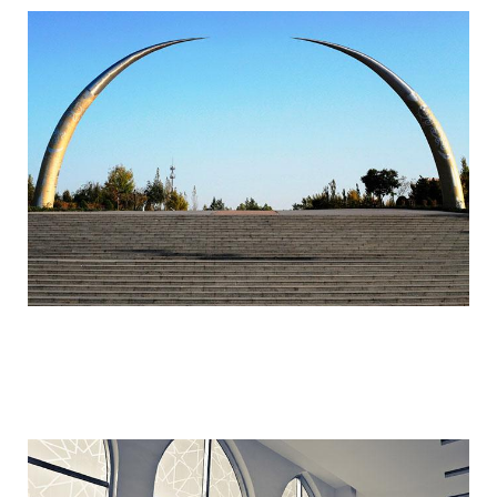
ordos_the_largest_ghost_town_in_the_w