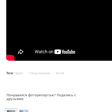
Теги:
Ордос
Город-призрак
Китай
Понравился фоторепортаж? Поделись с
друзьями: