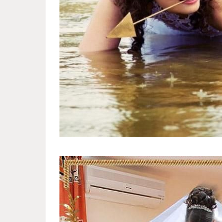
russian_special_art_of_weddin