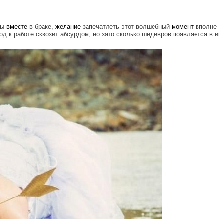
бы
вместе
в браке,
желание
запечатлеть этот волшебный
момент
вполне 
ход к работе сквозит абсурдом, но зато сколько шедевров появляется в и
g_photography_.jpg