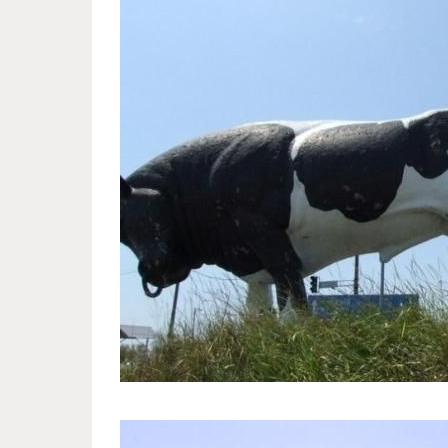
russian_special_art_of_weddin