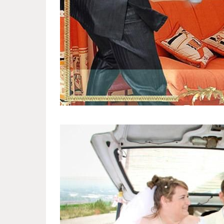
russian_special_art_of_weddin