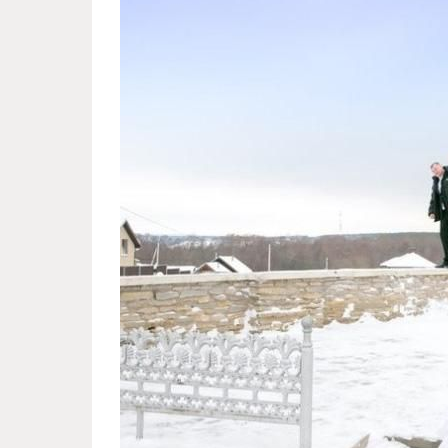
russian_special_art_of_weddin