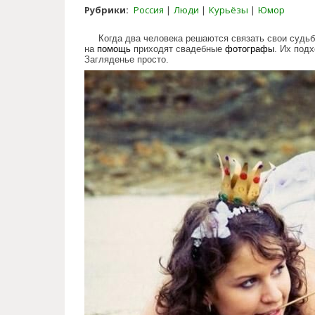
Рубрики:
Россия
Люди
Курьёзы
Юмор
Когда два человека решаются связать свои судь
на
помощь
приходят свадебные
фотографы
. Их под
Загляденье просто.
russian_special_art_of_weddin