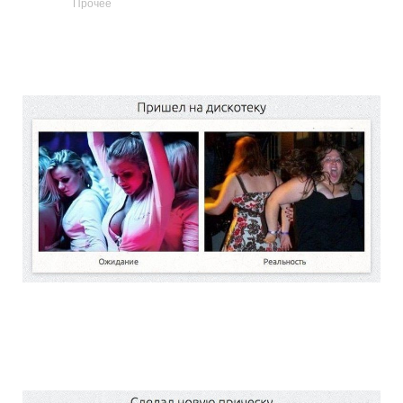
Прочее
expectation_vs_reality.jpg
expectation_vs_reality_1.jpg