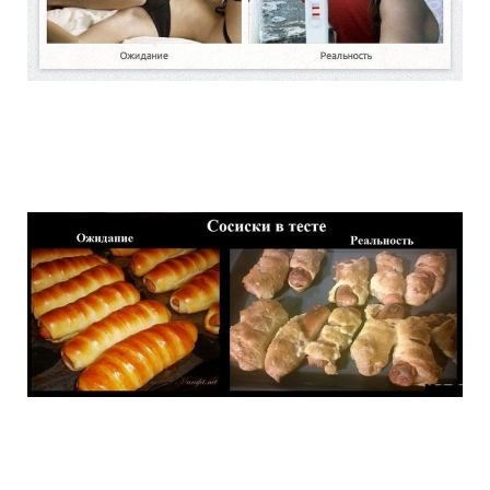
expectation_vs_reality_3.jpg
expectation_vs_reality_4.jpg