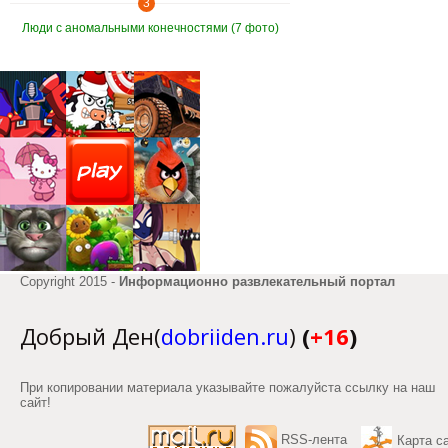
3
Люди с аномальными конечностями (7 фото)
Copyright 2015 -
Информационно развлекательный портал
Добрый Ден(
dobriiden.ru
)
(
+16
)
При копировании материала указывайте пожалуйста ссылку на наш
сайт!
RSS-лента
Карта с