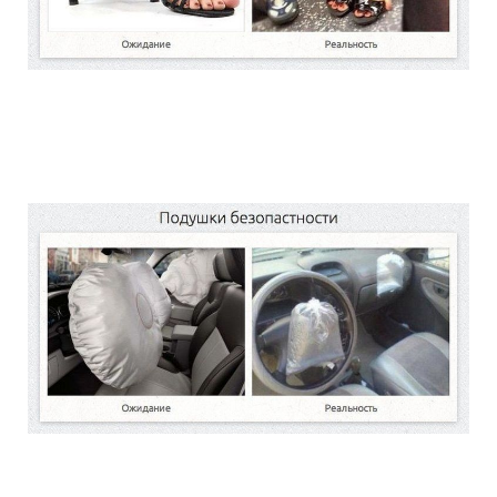
expectation_vs_reality_13.jpg