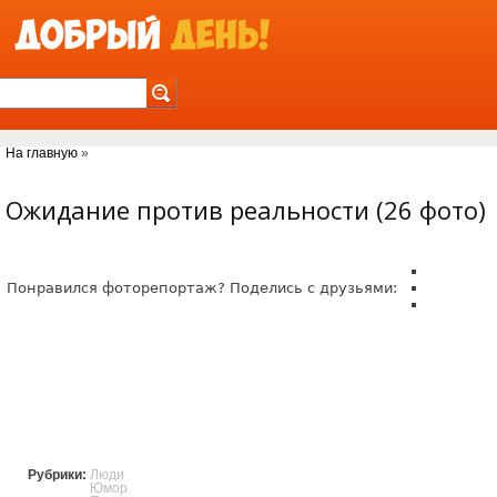
Jump to Navigation
На главную
»
Вы здесь
Ожидание против реальности (26 фото)
Понравился фоторепортаж? Поделись с друзьями:
Рубрики:
Люди
Юмор