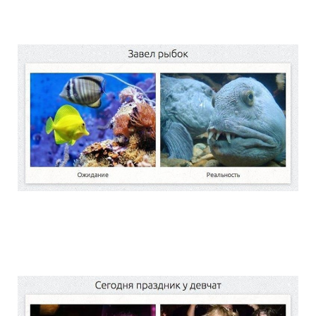
expectation_vs_reality_14.jpg
expectation_vs_reality_15.jpg