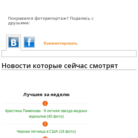
Понравился фоторепортаж? Поделись с
друзьями:
Комментировать
Новости которые сейчас смотрят
Лучшее за неделю
1
Кристина Пименова - 9-летняя звезда модных
журналов (40 фото)
2
Черная пятница в США (18 фото)