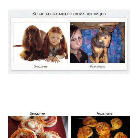
expectation_vs_reality_19.jpg