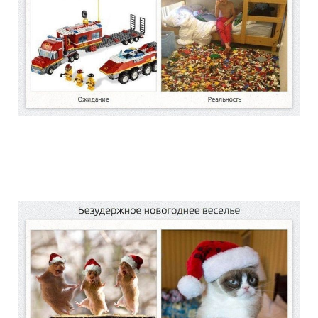
expectation_vs_reality_24.jpg