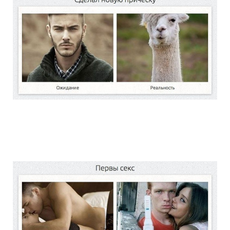
expectation_vs_reality_2.jpg