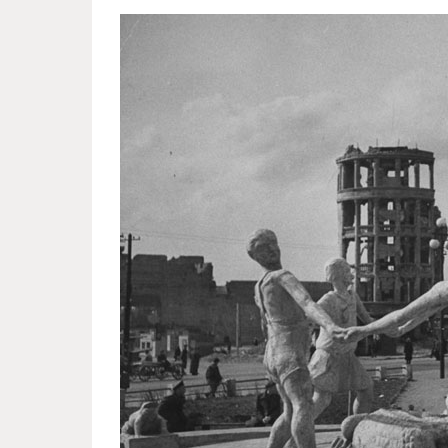
postwar_stalingrad_eyes_life_