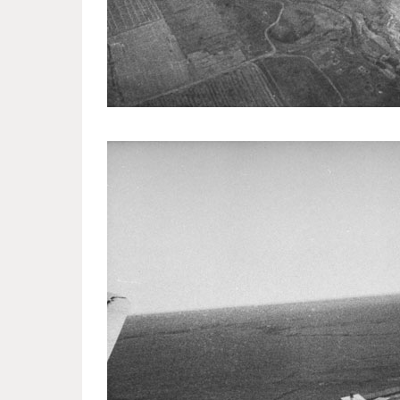
postwar_stalingrad_eyes_life_