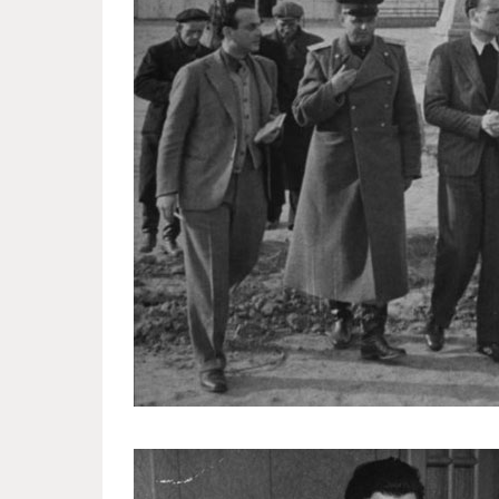
postwar_stalingrad_eyes_life_