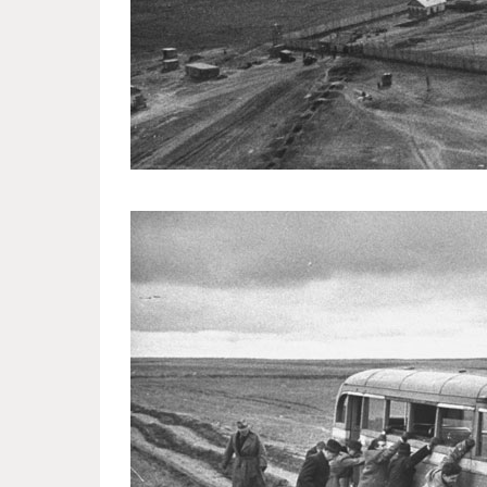
postwar_stalingrad_eyes_life_