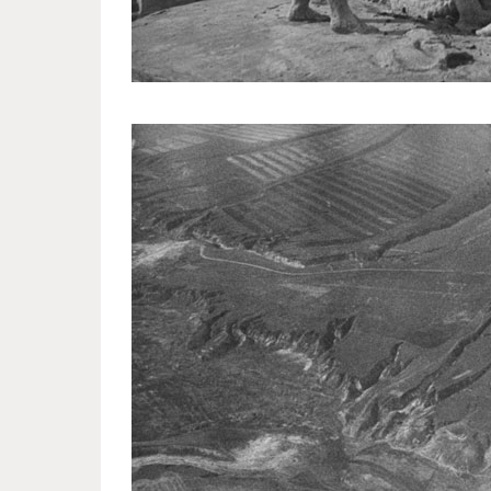
postwar_stalingrad_eyes_life_