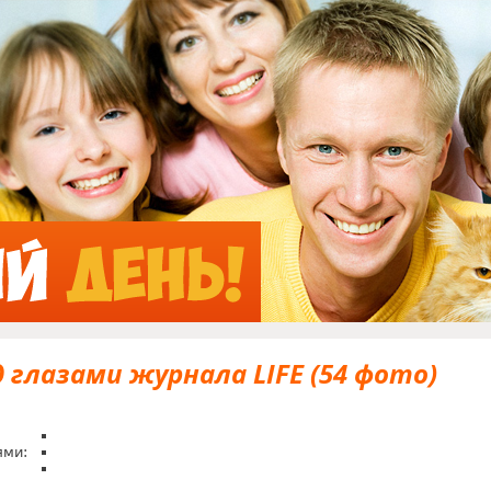
Jump to Navigation
глазами журнала LIFE (54 фото)
ями: