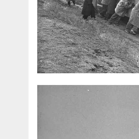
postwar_stalingrad_eyes_life_