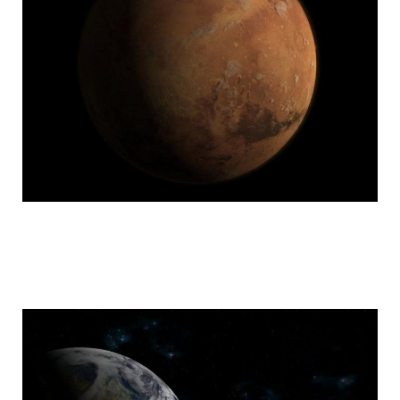
mars_global_surveyor_22.jpg