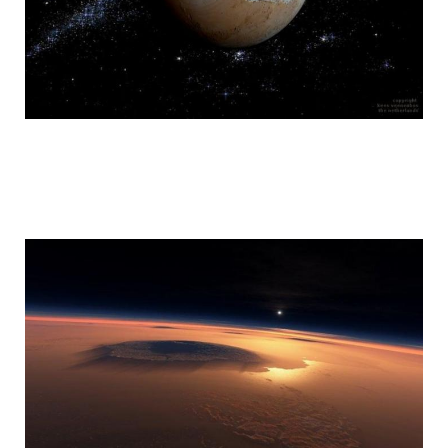
mars_global_surveyor_13.jpg