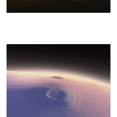
mars_global_surveyor_28.jpg