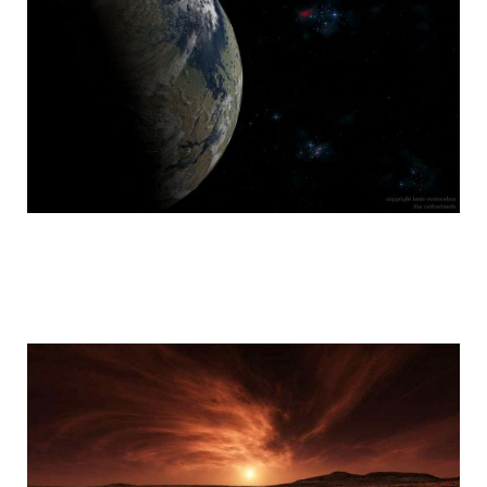
mars_global_surveyor_23.jpg