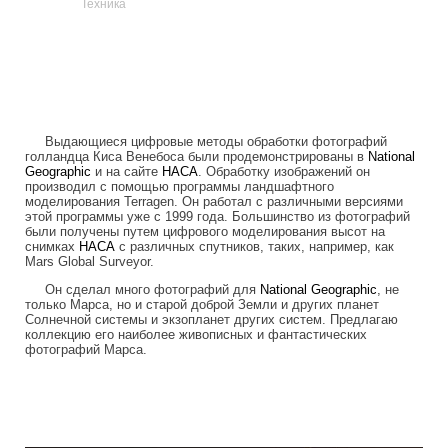
Техника
Выдающиеся цифровые методы обработки фотографий
голландца Киса Венебоса были продемонстрированы в
National
Geographic
и на сайте
НАСА
. Обработку изображений он
производил с помощью программы ландшафтного
моделирования Terragen. Он работал с различными версиями
этой программы уже с 1999 года. Большинство из фотографий
были получены путем цифрового моделирования высот на
снимках
НАСА
с различных спутников, таких, например, как
Mars Global Surveyor.
Он сделал много фотографий для
National Geographic
, не
только Марса, но и старой доброй Земли и других планет
Солнечной системы и экзопланет других систем. Предлагаю
коллекцию его наиболее живописных и фантастических
фотографий Марса.
mars_global_surveyor.jpg