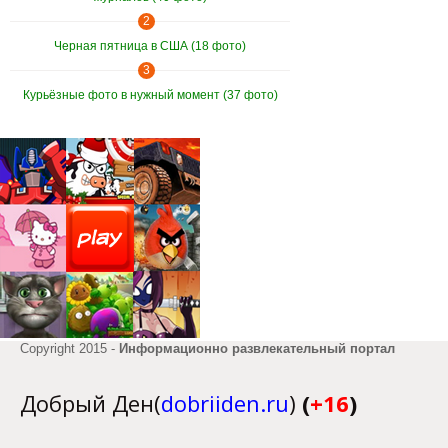
2
Черная пятница в США (18 фото)
3
Курьёзные фото в нужный момент (37 фото)
Copyright 2015 -
Информационно развлекательный портал
Добрый Ден(
dobriiden.ru
)
(
+16
)