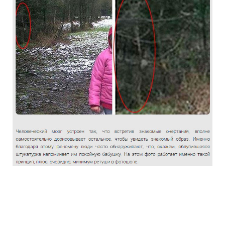
the_truth_about_the_photographs_haunt