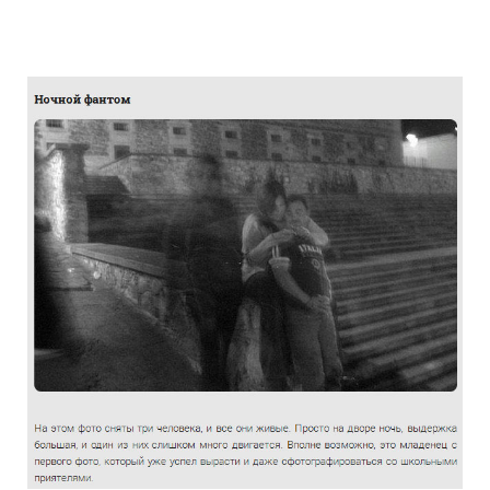
the_truth_about_the_photographs_haunt