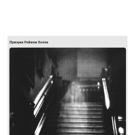
the_truth_about_the_photographs_haunt