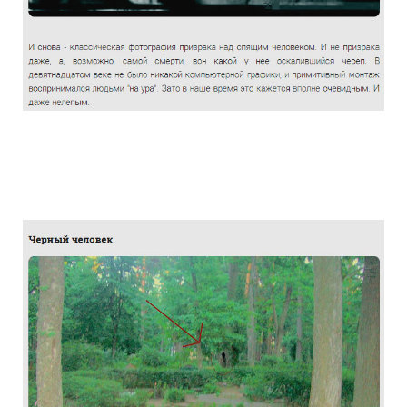
the_truth_about_the_photographs_haunt