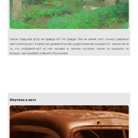
the_truth_about_the_photographs_haunt