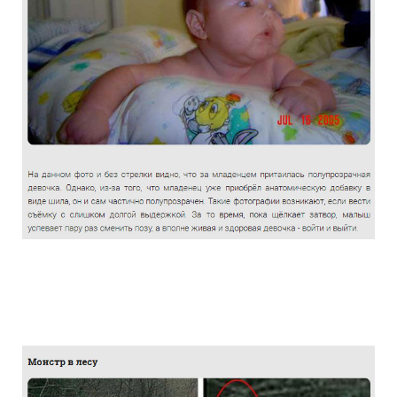
the_truth_about_the_photographs_haunt