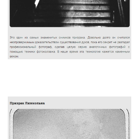
the_truth_about_the_photographs_haunt