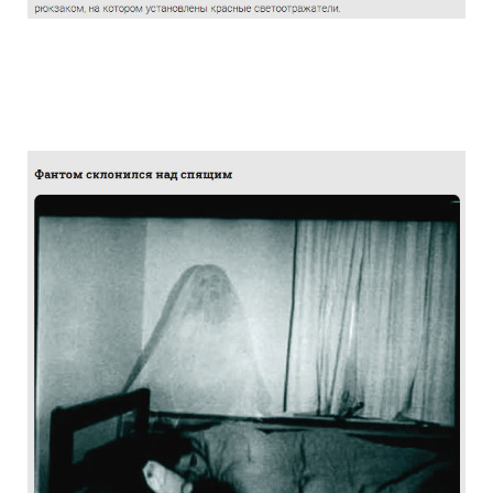
the_truth_about_the_photographs_haunt