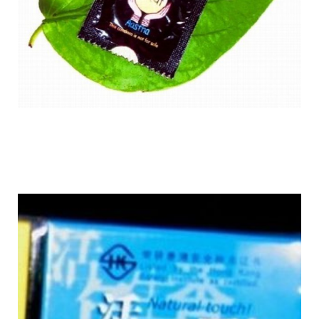
flavoured_condons_8.jpg