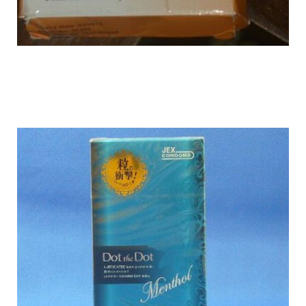
flavoured_condons_5.jpg