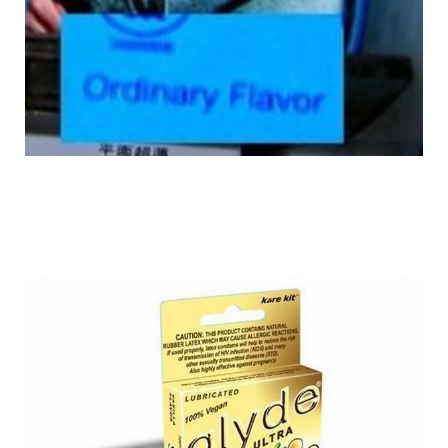
flavoured_condons_9.jpg