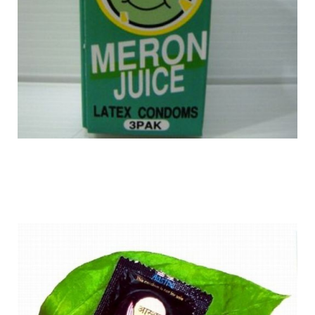
flavoured_condons_7.jpg