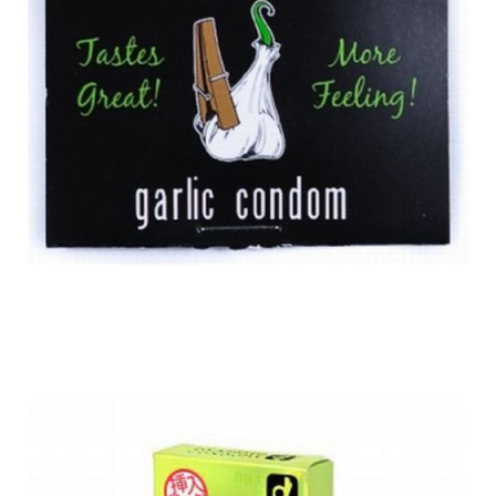
flavoured_condons_2.jpg