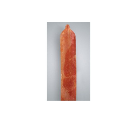
becon_condom.jpg
flavoured_condons.jpg