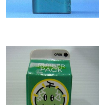
flavoured_condons_6.jpg