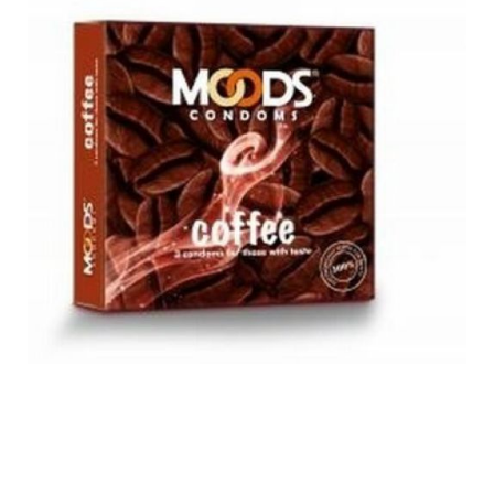
flavoured_condons_4.jpg