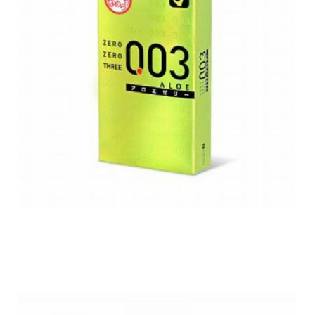
flavoured_condons_3.jpg