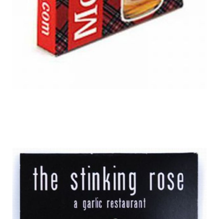
flavoured_condons_1.jpg