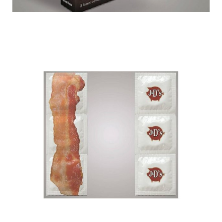
becon_condom_3.jpg