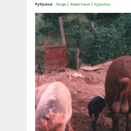
Рубрики:
Люди
Животные
Курьёзы
funny_family_pictures_with_pet