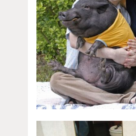
funny_family_pictures_with_pet