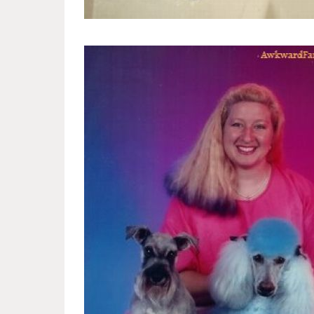
funny_family_pictures_with_pet