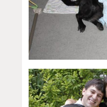
funny_family_pictures_with_pet