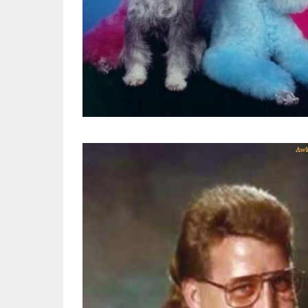
funny_family_pictures_with_pet