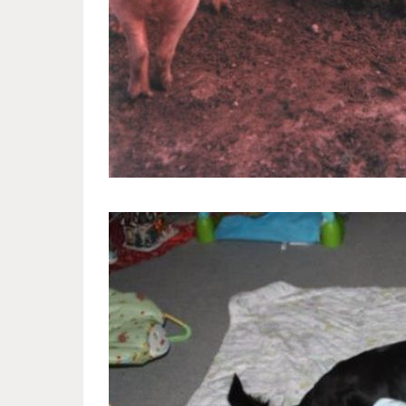
funny_family_pictures_with_pet