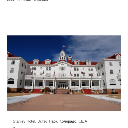
frightening_hotels_3.jpg
Stanley Hotel, Эстес
Парк
,
Колорадо
, США