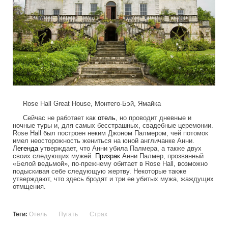
Rose Hall Great House, Монтего-Бэй, Ямайка
Сейчас не работает как
отель
, но проводит дневные и
ночные туры и, для самых бесстрашных, свадебные церемонии.
Rose Hall был построен неким Джоном Палмером, чей потомок
имел неосторожность жениться на юной англичанке Анни.
Легенда
утверждает, что Анни убила Палмера, а также двух
своих следующих мужей.
Призрак
Анни Палмер, прозванный
«Белой ведьмой», по-прежнему обитает в Rose Hall, возможно
подыскивая себе следующую жертву. Некоторые также
утверждают, что здесь бродят и три ее убитых мужа, жаждущих
отмщения.
Теги:
Отель
Пугать
Страх