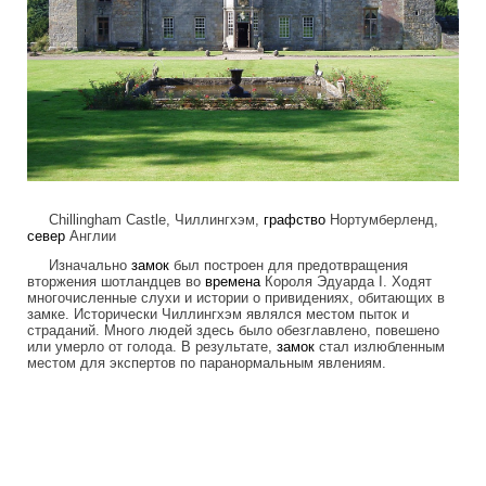
Chillingham Castle, Чиллингхэм,
графство
Нортумберленд,
север
Англии
Изначально
замок
был построен для предотвращения
вторжения шотландцев во
времена
Короля Эдуарда I. Ходят
многочисленные слухи и истории о привидениях, обитающих в
замке. Исторически Чиллингхэм являлся местом пыток и
страданий. Много людей здесь было обезглавлено, повешено
или умерло от голода. В результате,
замок
стал излюбленным
местом для экспертов по паранормальным явлениям.
frightening_hotels_2.jpg