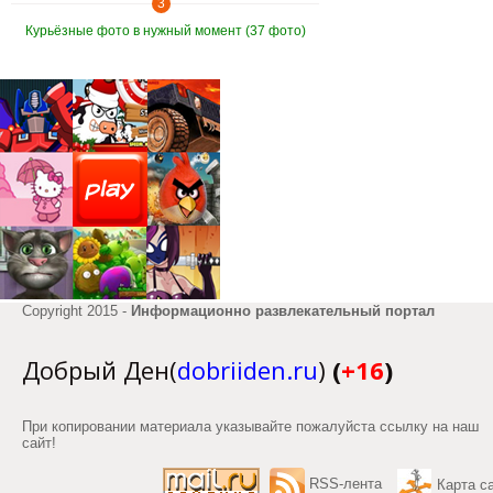
3
Курьёзные фото в нужный момент (37 фото)
Copyright 2015 -
Информационно развлекательный портал
Добрый Ден(
dobriiden.ru
)
(
+16
)
При копировании материала указывайте пожалуйста ссылку на наш
сайт!
RSS-лента
Карта с