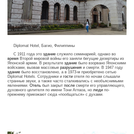
Diplomat Hotel, Багио, Филиппины
С 1911 года это
здание
служило семинарией, однако во
время
Второй мировой войны его заняли бегущие дезертиры из
Японской армии. В результате
здание
было взорвано Японскими
войсками, вызвав массовые
разрушения
и смерти. В 1947 году
здание
было восстановлено, а в 1973-м приобретено сетью
Diplomat Hotels. Сотрудники и
гости
отеля по ночам слышали
странные звуки, а также часто сталкивались с необъяснимыми
явлениями.
Отель
был закрыт
после
смерти его управляющего,
духовного целителя по имени Тони Агпаоа, но
люди
по-
прежнему приезжают сюда «пообщаться» с духами.
frightening_hotels_6.jpg