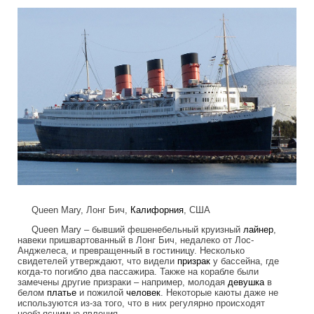
Queen Mary, Лонг Бич,
Калифорния
, США
Queen Mary – бывший фешенебельный круизный
лайнер
,
навеки пришвартованный в Лонг Бич, недалеко от Лос-
Анджелеса, и превращенный в гостиницу. Несколько
свидетелей утверждают, что видели
призрак
у бассейна, где
когда-то погибло два пассажира. Также на корабле были
замечены другие призраки – например, молодая
девушка
в
белом
платье
и пожилой
человек
. Некоторые каюты даже не
используются из-за того, что в них регулярно происходят
необъяснимые явления.