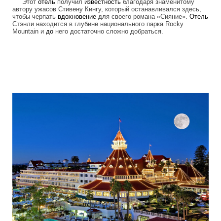
Этот
отель
получил
известность
благодаря знаменитому
автору ужасов Стивену Кингу, который останавливался здесь,
чтобы черпать
вдохновение
для своего романа «Сияние».
Отель
Стэнли находится в глубине национального парка Rocky
Mountain и
до
него достаточно сложно добраться.
frightening_hotels_4.jpg