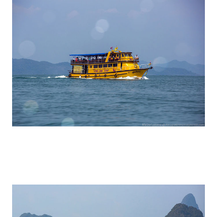
travel_to_the_island_of_bond_and_phan