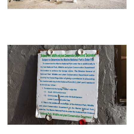
travel_to_the_island_of_bond_and_phan