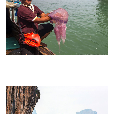
travel_to_the_island_of_bond_and_phan