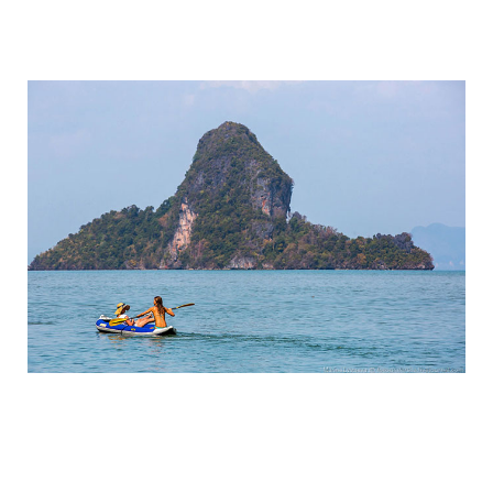
travel_to_the_island_of_bond_and_phan
travel_to_the_island_of_bond_and_phan