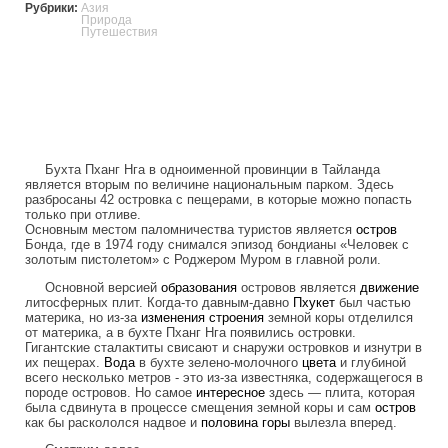
Рубрики:
Азия
Природа
Путешествия
Бухта Пханг Нга в одноименной провинции в Тайланда
является вторым по величине национальным парком. Здесь
разбросаны 42 островка с пещерами, в которые можно попасть
только при отливе.
Основным местом паломничества туристов является
остров
Бонда, где в 1974 году снимался эпизод бондианы «Человек с
золотым пистолетом» с Роджером Муром в главной роли.
Основной версией
образования
островов является
движение
литосферных плит. Когда-то давным-давно
Пхукет
был частью
материка, но из-за
изменения
строения
земной коры отделился
от материка, а в бухте Пханг Нга появились островки.
Гигантские сталактиты свисают и снаружи островков и изнутри в
их пещерах.
Вода
в бухте зелено-молочного
цвета
и глубиной
всего несколько метров - это из-за известняка, содержащегося в
породе островов. Но самое
интересное
здесь — плита, которая
была сдвинута в процессе смещения земной коры и сам
остров
как бы раскололся надвое и
половина
горы
вылезла вперед.