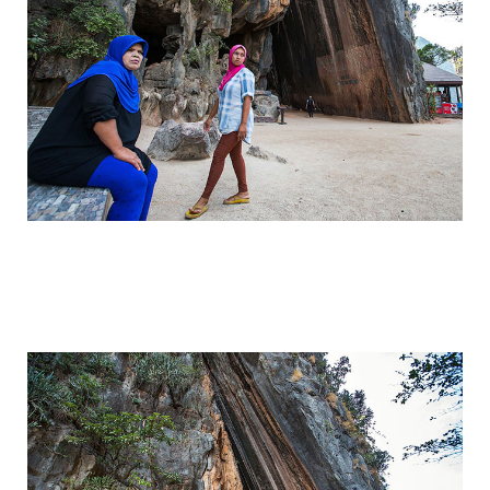
travel_to_the_island_of_bond_and_phan