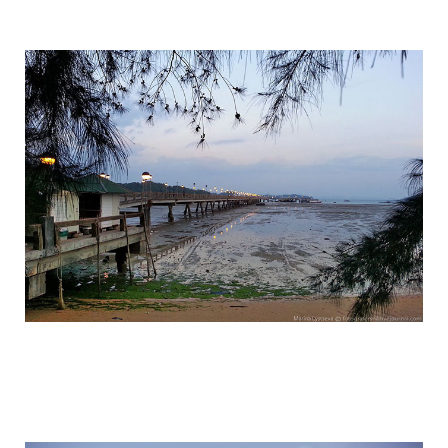
travel_to_the_island_of_bond_and_phan
travel_to_the_island_of_bond_and_phan