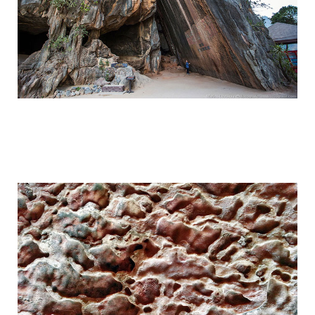
travel_to_the_island_of_bond_and_phan