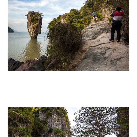
travel_to_the_island_of_bond_and_phan