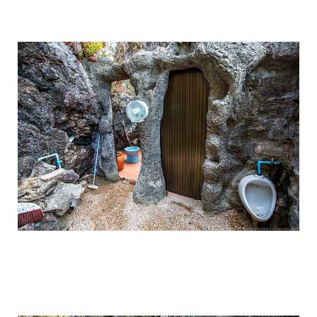
travel_to_the_island_of_bond_and_phan
travel_to_the_island_of_bond_and_phan