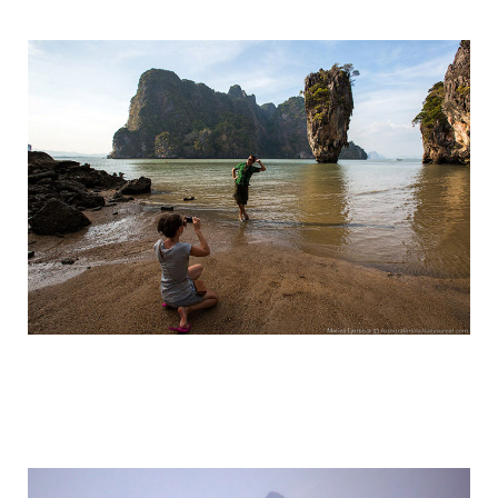
travel_to_the_island_of_bond_and_phan