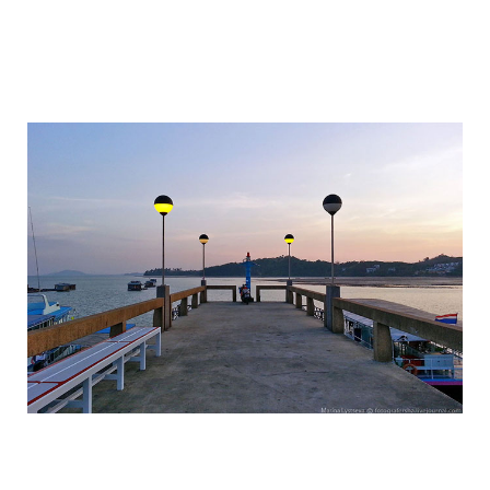
travel_to_the_island_of_bond_and_phan