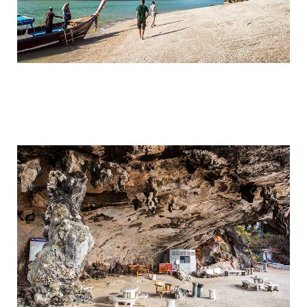
travel_to_the_island_of_bond_and_phan