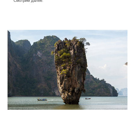
Смотрим далее.
travel_to_the_island_of_bond_and_phan
travel_to_the_island_of_bond_and_phan