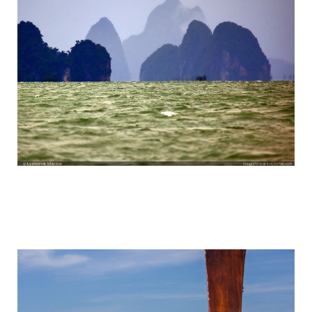
travel_to_the_island_of_bond_and_phan