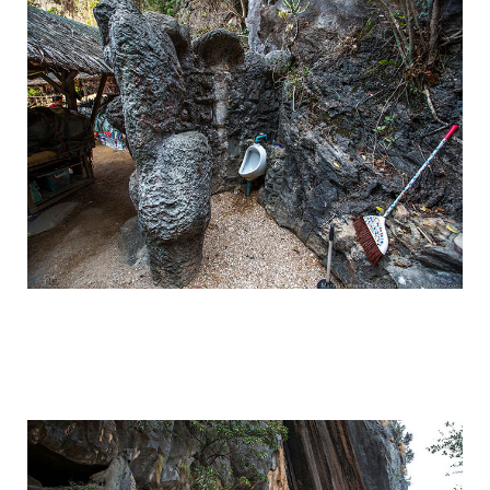
travel_to_the_island_of_bond_and_phan