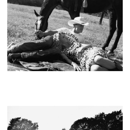
michael_schumacher_family_photos_9.j