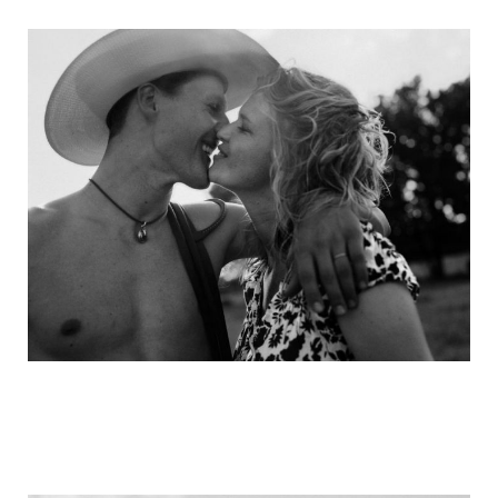
michael_schumacher_family_photos_5.j