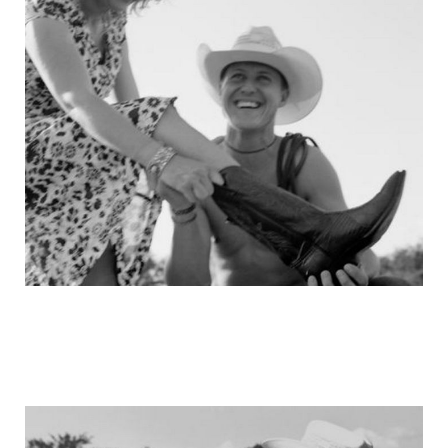
michael_schumacher_family_photos_7.j