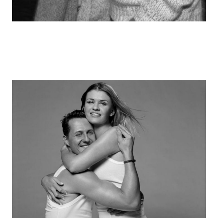
michael_schumacher_family_photos_1.j