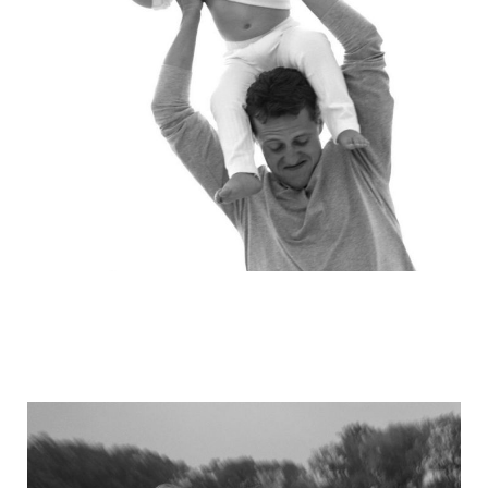
michael_schumacher_family_photos_14.