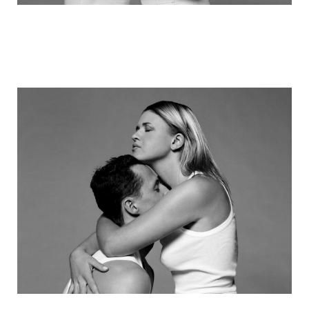
michael_schumacher_family_photos_2.j