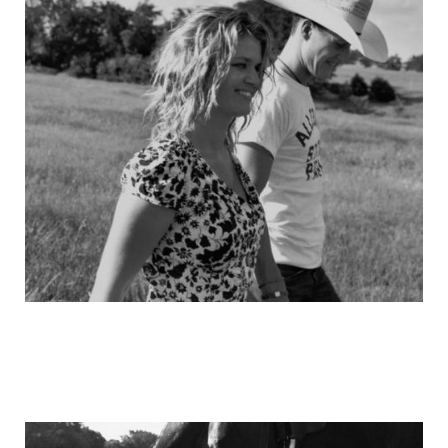
michael_schumacher_family_photos_8.j