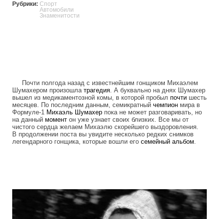
Рубрики:
Спорт
Автомобили
Знаменитости
Почти полгода назад с известнейшим гонщиком Михаэлем
Шумахером произошла
трагедия
. А буквально на днях Шумахер
вышел из медикаментозной комы, в которой пробыл
почти
шесть
месяцев. По последним данным, семикратный
чемпион
мира в
Формуле-1
Михаэль Шумахер
пока не может разговаривать, но
на данный
момент
он уже узнает своих близких. Все мы от
чистого сердца желаем Михаэлю скорейшего выздоровления.
В продолжении поста вы увидите несколько редких снимков
легендарного гонщика, которые вошли его
семейный альбом
.
michael_schumacher_family_photos.jpg