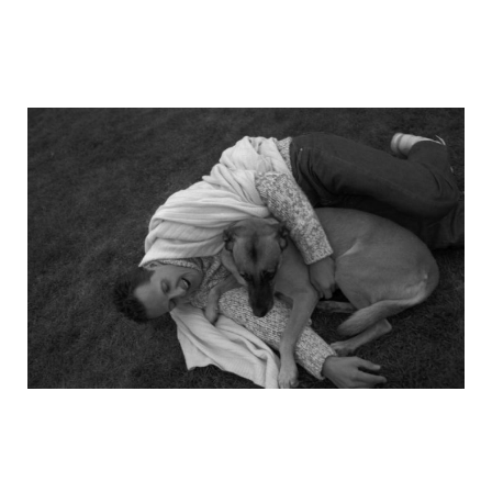
michael_schumacher_family_photos_3.j
michael_schumacher_family_photos_4.j