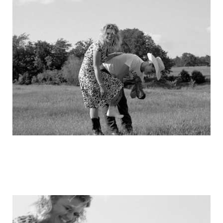
michael_schumacher_family_photos_6.j