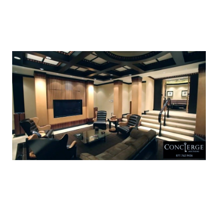
luxury_home_michael_jordan_put_up_for
luxury_home_michael_jordan_put_up_for