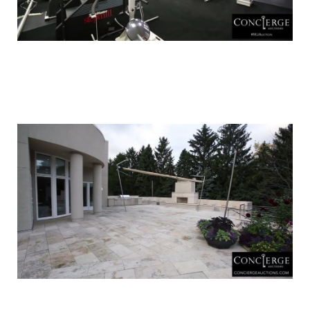
luxury_home_michael_jordan_put_up_for