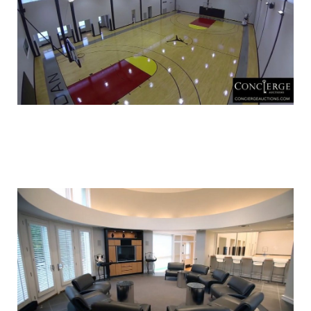
luxury_home_michael_jordan_put_up_for