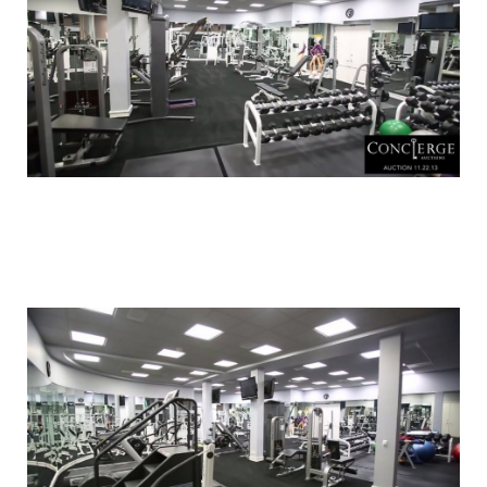
luxury_home_michael_jordan_put_up_for