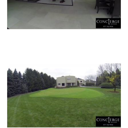
luxury_home_michael_jordan_put_up_for