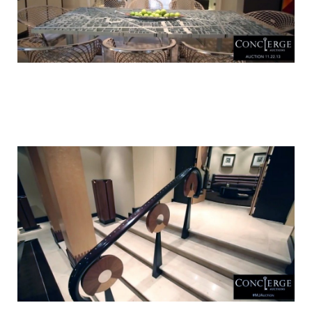
luxury_home_michael_jordan_put_up_for