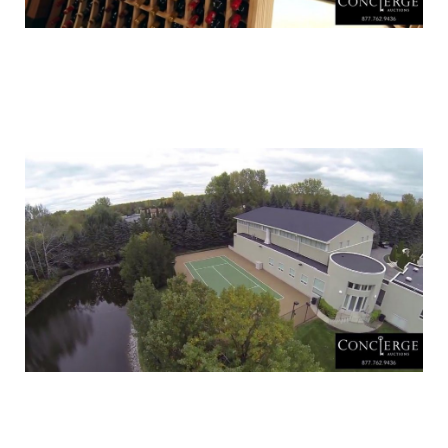
luxury_home_michael_jordan_put_up_for