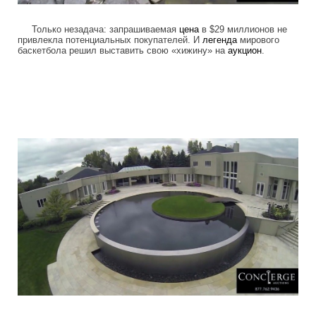
Только незадача: запрашиваемая
цена
в $29 миллионов не
привлекла потенциальных покупателей. И
легенда
мирового
баскетбола решил выставить свою «хижину» на
аукцион
.
luxury_home_michael_jordan_put_up_for