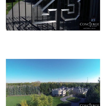
luxury_home_michael_jordan_put_up_for