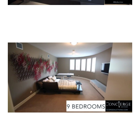
luxury_home_michael_jordan_put_up_for
luxury_home_michael_jordan_put_up_for