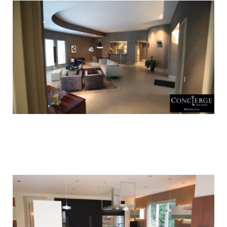
luxury_home_michael_jordan_put_up_for