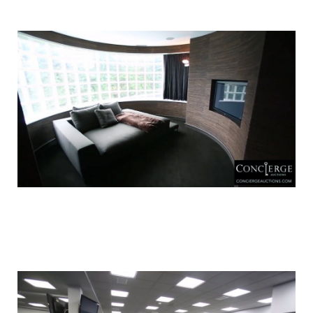
luxury_home_michael_jordan_put_up_for
luxury_home_michael_jordan_put_up_for