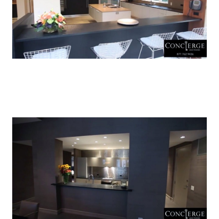
luxury_home_michael_jordan_put_up_for