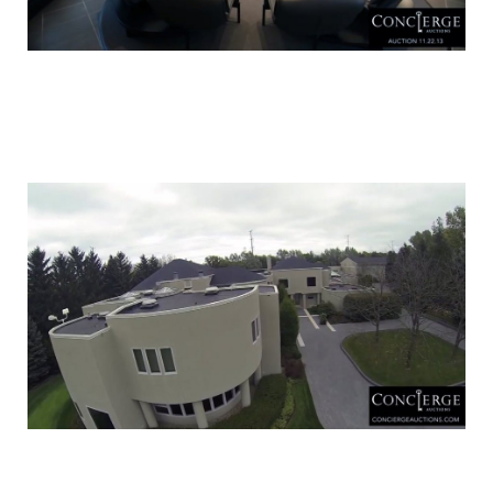
luxury_home_michael_jordan_put_up_for