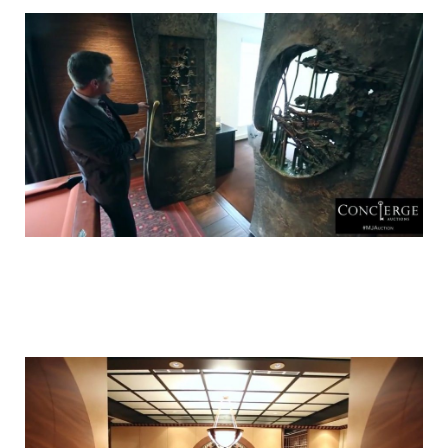
luxury_home_michael_jordan_put_up_for