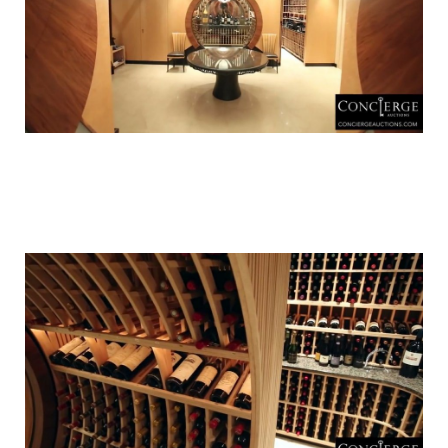
luxury_home_michael_jordan_put_up_for