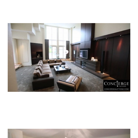
luxury_home_michael_jordan_put_up_for
luxury_home_michael_jordan_put_up_for