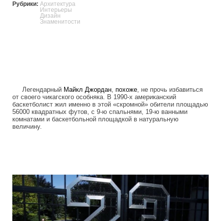
Рубрики:
Архитектура
Интерьеры
Дизайн
Знаменитости
Легендарный
Майкл Джордан
,
похоже
, не прочь избавиться
от своего чикагского особняка. В 1990-х американский
баскетболист жил именно в этой «скромной» обители площадью
56000 квадратных футов, с 9-ю спальнями, 19-ю ванными
комнатами и баскетбольной площадкой в натуральную
величину.
luxury_home_michael_jordan_put_up_for