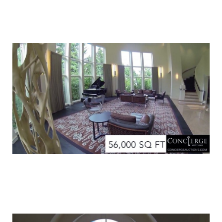
luxury_home_michael_jordan_put_up_for
luxury_home_michael_jordan_put_up_for