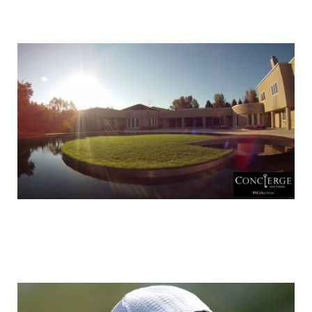
luxury_home_michael_jordan_put_up_for
luxury_home_michael_jordan_put_up_for