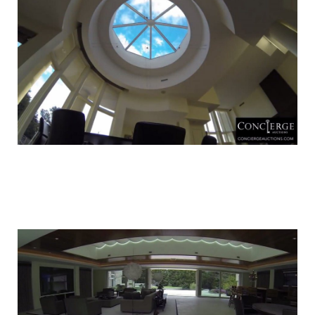
luxury_home_michael_jordan_put_up_for