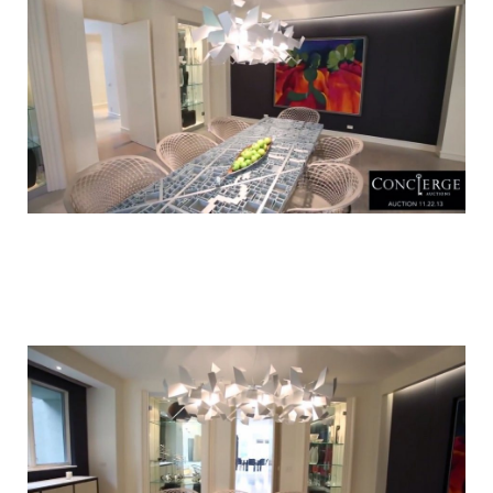
luxury_home_michael_jordan_put_up_for