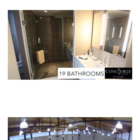
luxury_home_michael_jordan_put_up_for