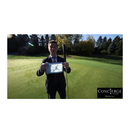
luxury_home_michael_jordan_put_up_for
luxury_home_michael_jordan_put_up_for