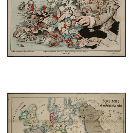
russia_on_the_map_9.jpg