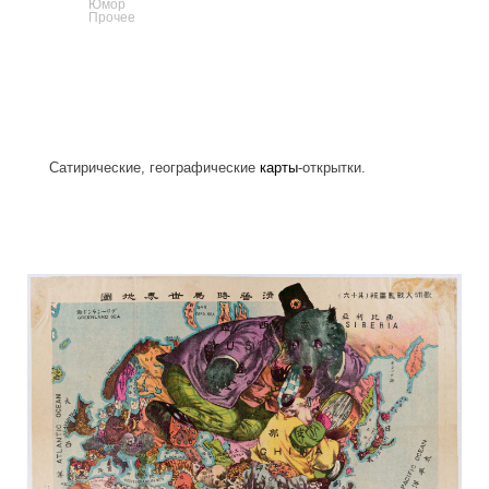
Юмор
Прочее
Сатирические, географические
карты
-открытки.
russia_on_the_map.jpg