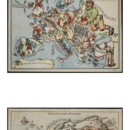
russia_on_the_map_8.jpg