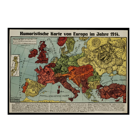
russia_on_the_map_3.jpg