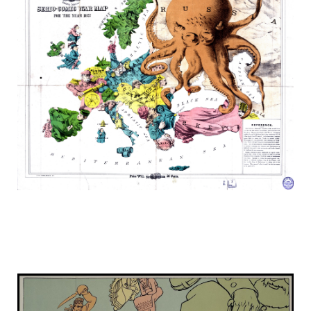
russia_on_the_map_6.jpg