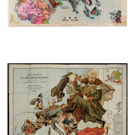
russia_on_the_map_1.jpg