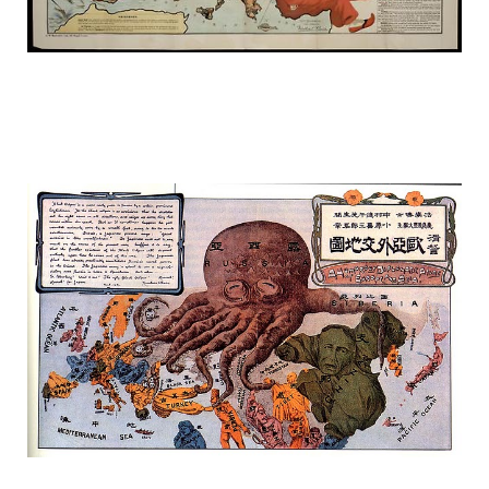
russia_on_the_map_2.jpg