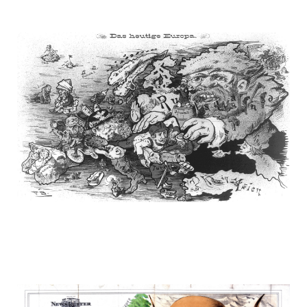
russia_on_the_map_4.jpg
russia_on_the_map_5.jpg