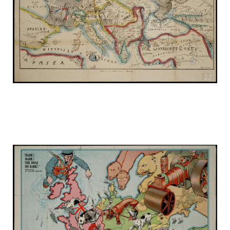
russia_on_the_map_10.jpg