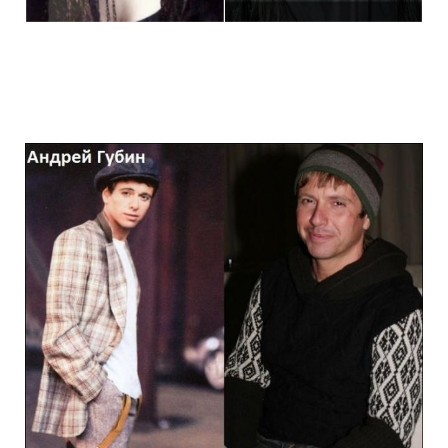
stars_of_90s_than_and_now_5.jpg