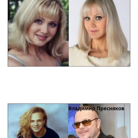
stars_of_90s_than_and_now_13.jpg