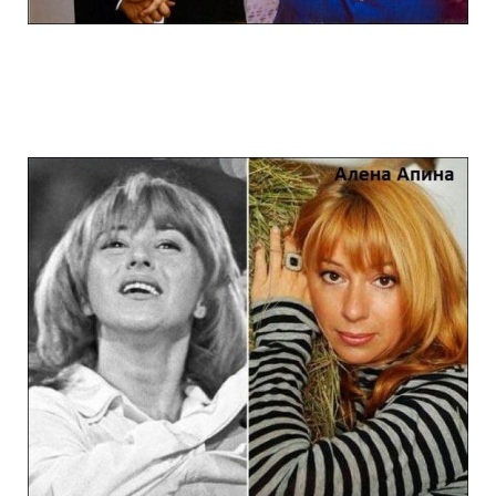
stars_of_90s_than_and_now_7.jpg