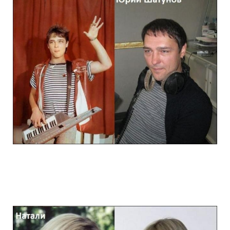
stars_of_90s_than_and_now_12.jpg