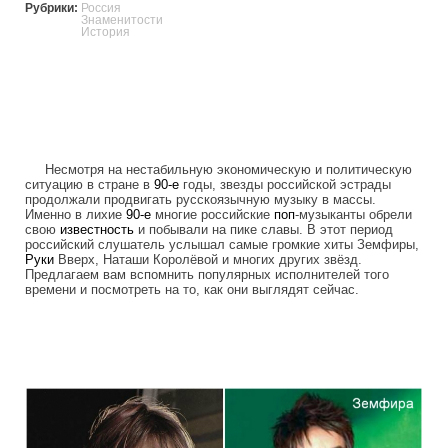
Рубрики:
Россия
Знаменитости
История
Несмотря на нестабильную экономическую и политическую
ситуацию в стране в
90-е
годы, звезды российской эстрады
продолжали продвигать русскоязычную музыку в массы.
Именно в лихие
90-е
многие российские
поп
-музыканты обрели
свою
известность
и побывали на пике славы. В этот период
российский слушатель услышал самые громкие хиты Земфиры,
Руки
Вверх, Наташи Королёвой и многих других звёзд.
Предлагаем вам вспомнить популярных исполнителей того
времени и посмотреть на то, как они выглядят сейчас.
stars_of_90s_than_and_now.jpg