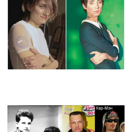
stars_of_90s_than_and_now_1.jpg