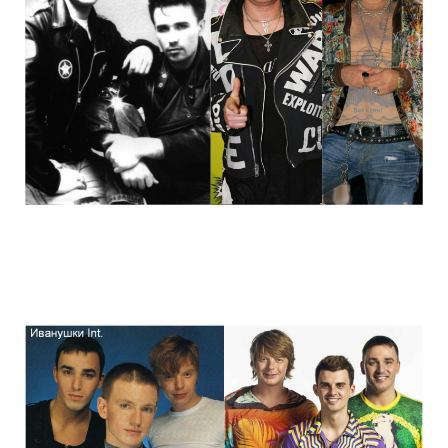
stars_of_90s_than_and_now_2.jpg