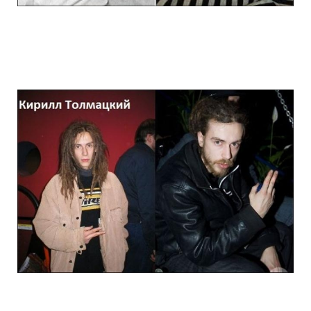
stars_of_90s_than_and_now_8.jpg