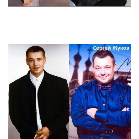
stars_of_90s_than_and_now_6.jpg