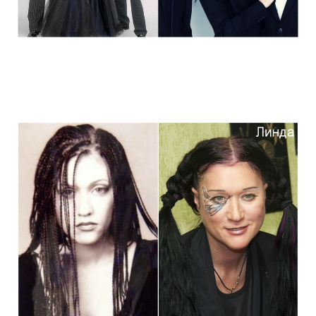
stars_of_90s_than_and_now_4.jpg