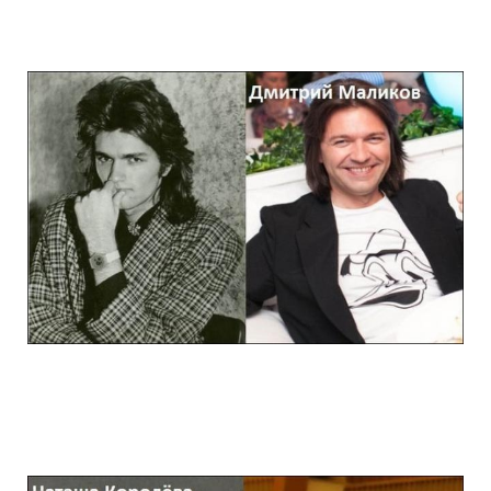
stars_of_90s_than_and_now_9.jpg
stars_of_90s_than_and_now_10.jpg