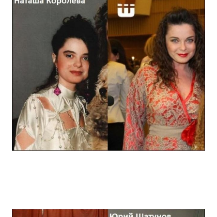
stars_of_90s_than_and_now_11.jpg