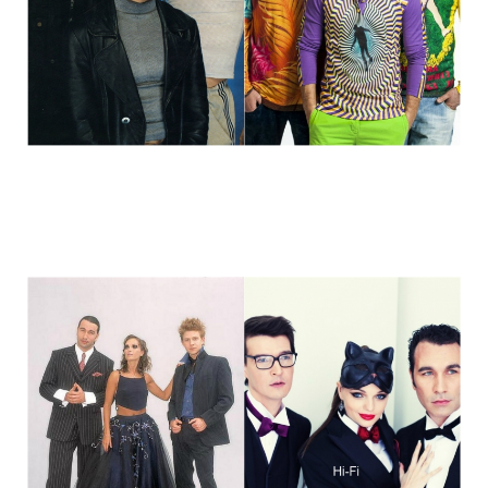
stars_of_90s_than_and_now_3.jpg