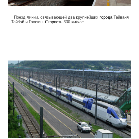
Поезд линии, связывающей два крупнейших
города
Тайваня
– Тайбэй и Гаосюн.
Скорость
300 км/час.
high_speed_trains_5.jpg