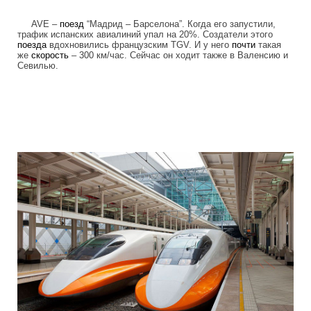
AVE –
поезд
“Мадрид – Барселона”. Когда его запустили,
трафик испанских авиалиний упал на 20%. Создатели этого
поезда
вдохновились французским TGV. И у него
почти
такая
же
скорость
– 300 км/час. Сейчас он ходит также в Валенсию и
Севилью.
high_speed_trains_4.jpg