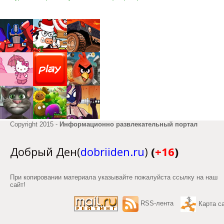
Copyright 2015 -
Информационно развлекательный портал
Добрый Ден(
dobriiden.ru
)
(
+16
)
При копировании материала указывайте пожалуйста ссылку на наш
сайт!
RSS-лента
Карта с