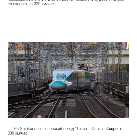
со скоростью 320 км/час.
high_speed_trains_8.jpg
E5 Shinkansen – японский
поезд
“Токио – Осака”.
Скорость
:
330 км/час.