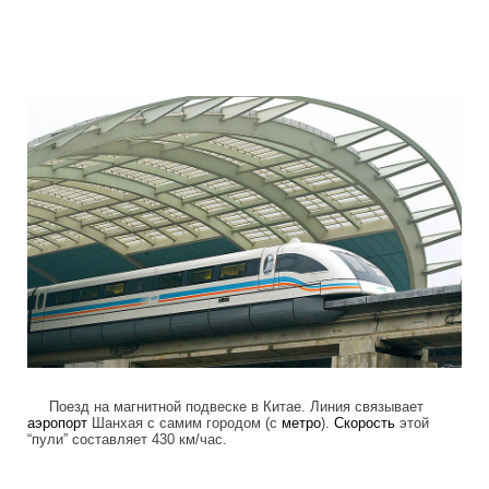
high_speed_trains_10.jpg
Поезд на магнитной подвеске в Китае. Линия связывает
аэропорт
Шанхая с самим городом (с
метро
).
Скорость
этой
“пули” составляет 430 км/час.