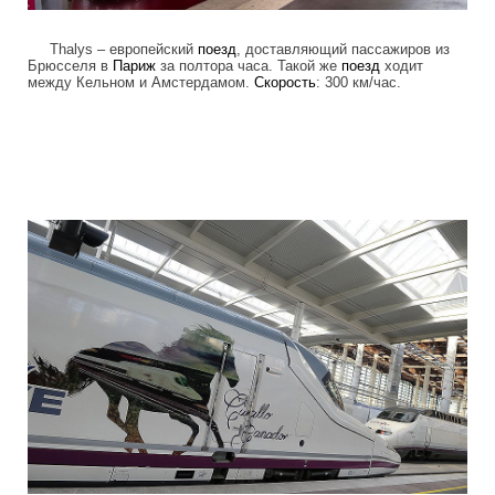
Thalys – европейский
поезд
, доставляющий пассажиров из
Брюсселя в
Париж
за полтора часа. Такой же
поезд
ходит
между Кельном и Амстердамом.
Скорость
: 300 км/час.
high_speed_trains_3.jpg