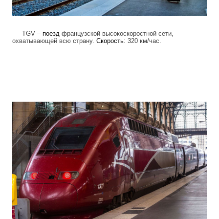
TGV –
поезд
французской высокоскоростной сети,
охватывающей всю страну.
Скорость
: 320 км/час.
high_speed_trains_2.jpg