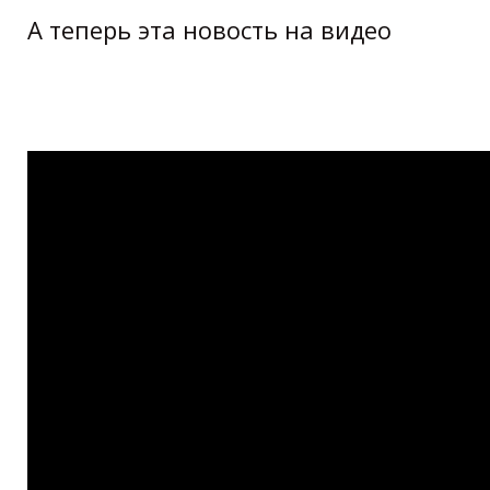
А теперь эта новость на видео
The most beautiful train in the world:
Shinkansen 500系!