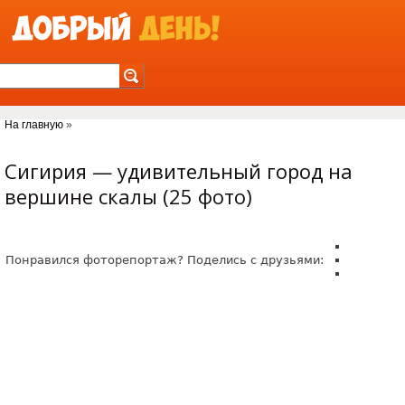
Jump to Navigation
На главную
»
Вы здесь
Сигирия — удивительный город на
вершине скалы (25 фото)
Понравился фоторепортаж? Поделись с друзьями: