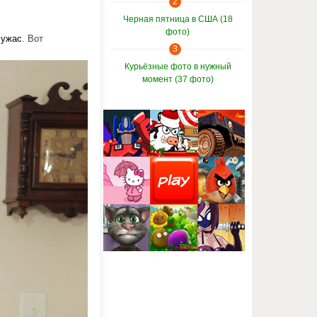
2
Черная пятница в США (18
фото)
и
ужас
. Вот
3
Курьёзные фото в нужный
момент (37 фото)