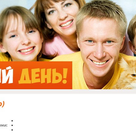
Jump to Navigation
о)
ями: