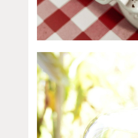
sweet_monsters_2.jpg