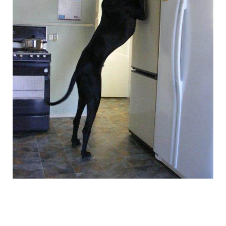
the_giant_dog_9.jpg