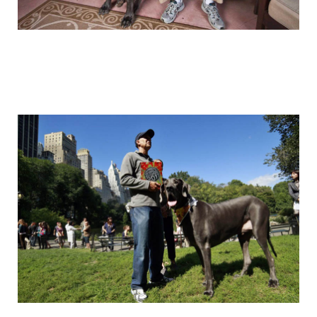
the_giant_dog_1.jpg