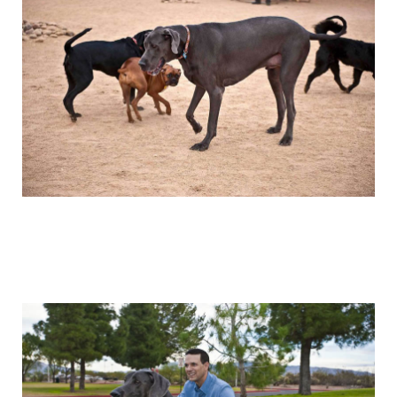
the_giant_dog_7.jpg