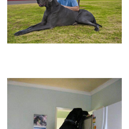
the_giant_dog_8.jpg