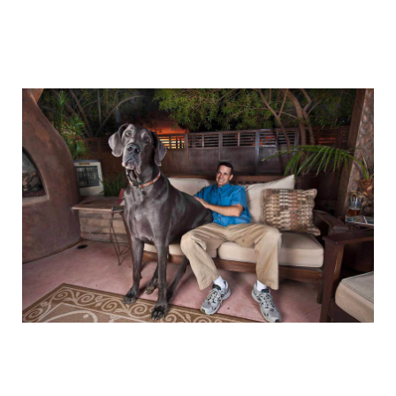
the_giant_dog_2.jpg
the_giant_dog_3.jpg