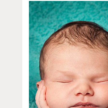
sleeping_hister_4.jpg