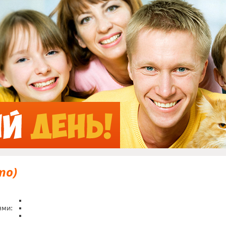
Jump to Navigation
то)
ями: