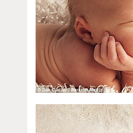
sleeping_hister_2.jpg