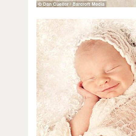
sleeping_hister_3.jpg