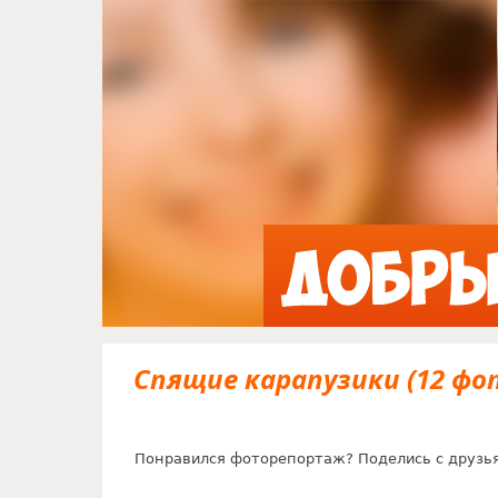
Спящие карапузики (12 фо
Понравился фоторепортаж? Поделись с друзь