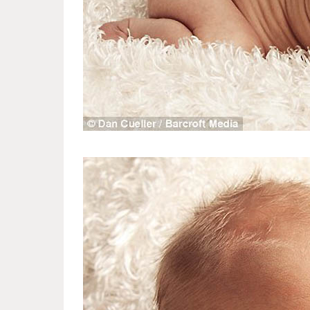
sleeping_hister_1.jpg