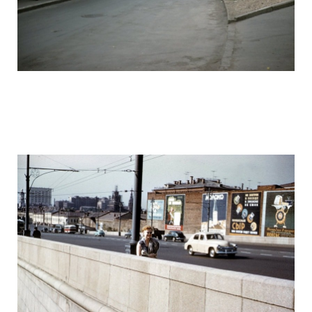
ussr_half_a_century_ago_23.jpg