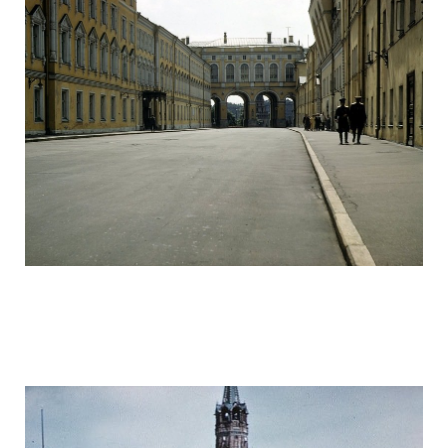
ussr_half_a_century_ago_33.jpg