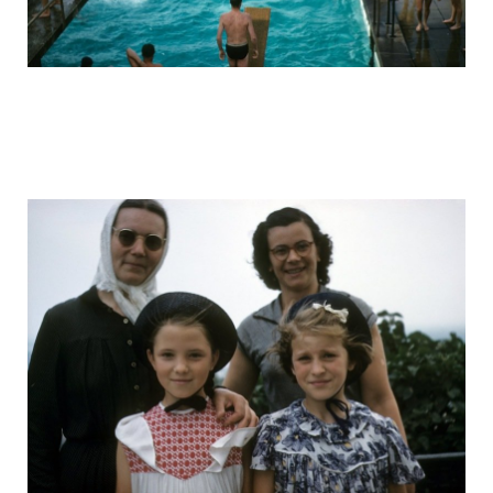
ussr_half_a_century_ago_1.jpg