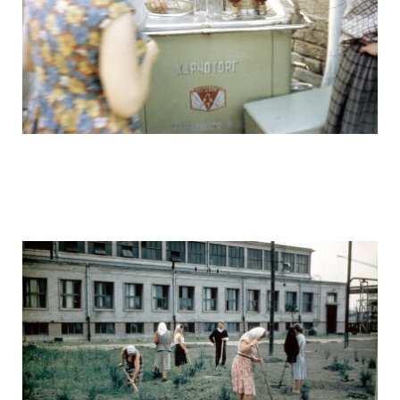
ussr_half_a_century_ago_7.jpg