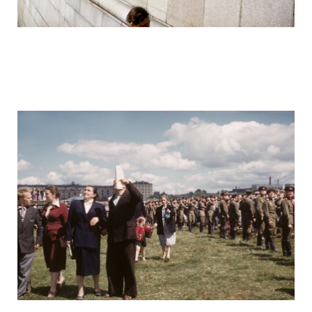
ussr_half_a_century_ago_24.jpg