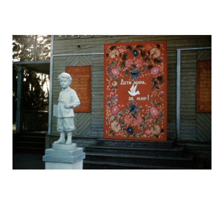
ussr_half_a_century_ago_3.jpg
ussr_half_a_century_ago_4.jpg