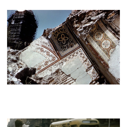
ussr_half_a_century_ago_12.jpg