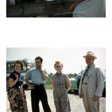
ussr_half_a_century_ago_16.jpg