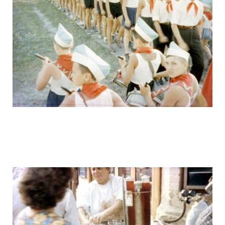
ussr_half_a_century_ago_6.jpg