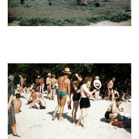
ussr_half_a_century_ago_8.jpg