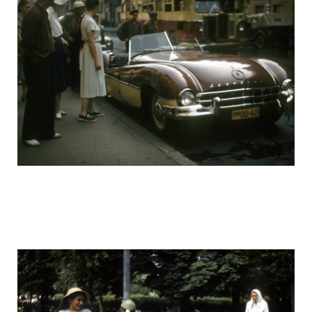
ussr_half_a_century_ago_13.jpg