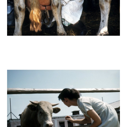
ussr_half_a_century_ago_15.jpg