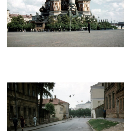
ussr_half_a_century_ago_22.jpg