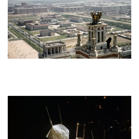
ussr_half_a_century_ago_29.jpg