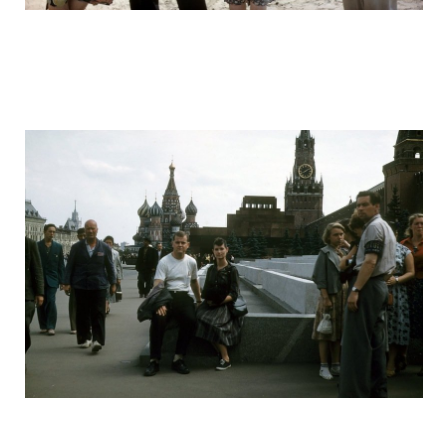
ussr_half_a_century_ago_17.jpg