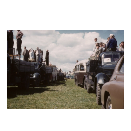
ussr_half_a_century_ago_25.jpg