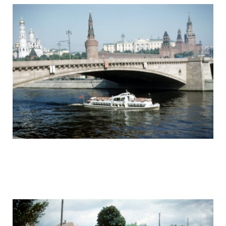
ussr_half_a_century_ago_20.jpg