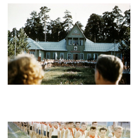
ussr_half_a_century_ago_5.jpg