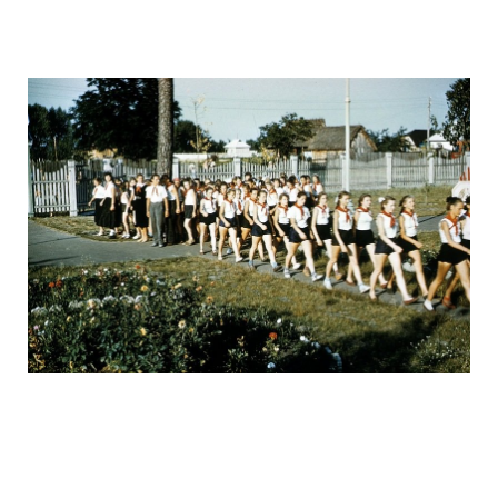
ussr_half_a_century_ago_18.jpg
ussr_half_a_century_ago_19.jpg