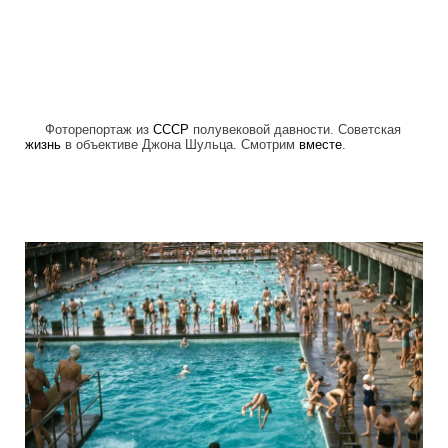
Фоторепортаж из
СССР
полувековой давности. Советская
жизнь
в объективе Джона Шульца. Смотрим
вместе
.
ussr_half_a_century_ago.jpg