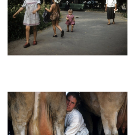
ussr_half_a_century_ago_14.jpg