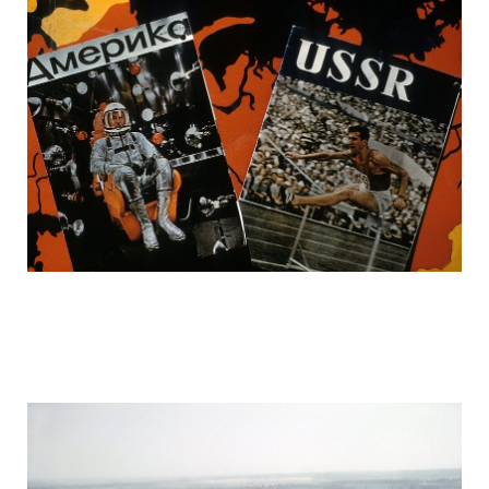
ussr_half_a_century_ago_28.jpg