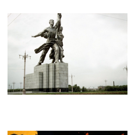
ussr_half_a_century_ago_26.jpg
ussr_half_a_century_ago_27.jpg