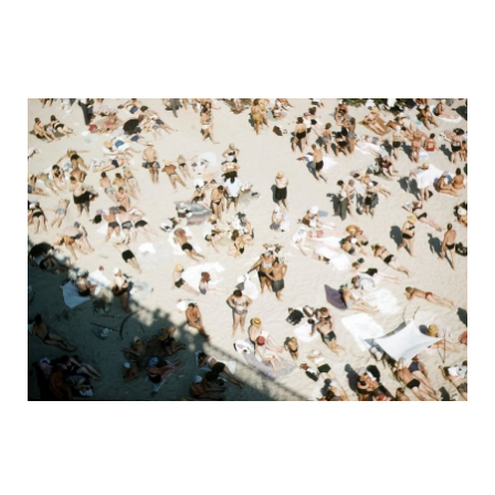
ussr_half_a_century_ago_10.jpg
ussr_half_a_century_ago_11.jpg