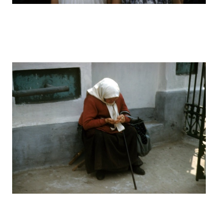
ussr_half_a_century_ago_2.jpg