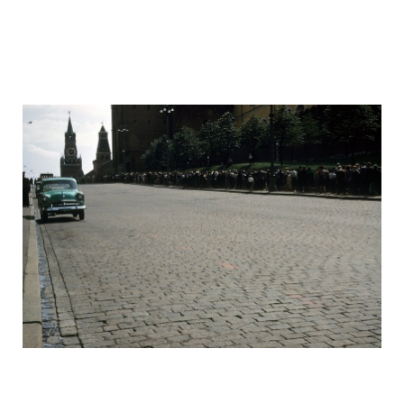
ussr_half_a_century_ago_30.jpg