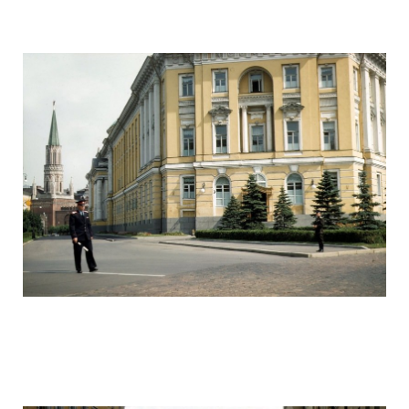
ussr_half_a_century_ago_31.jpg
ussr_half_a_century_ago_32.jpg