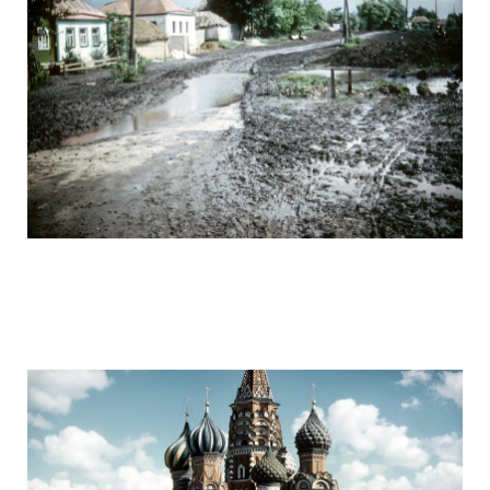
ussr_half_a_century_ago_21.jpg