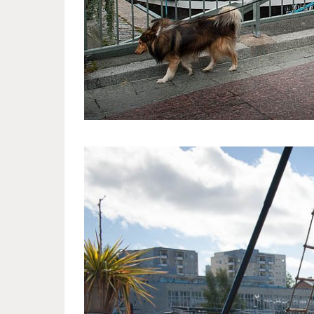
swedish_town_finland_2.jpg