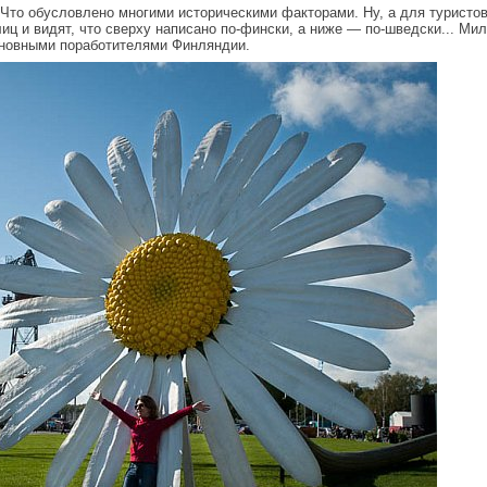
Что обусловлено многими историческими факторами. Ну, а для туристов
иц и видят, что сверху написано по-фински, а ниже — по-шведски... Мил
сновными поработителями Финляндии.