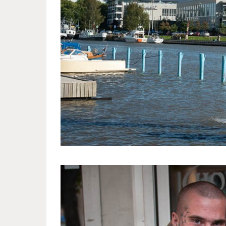
swedish_town_finland_5.jpg