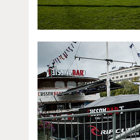
swedish_town_finland_1.jpg