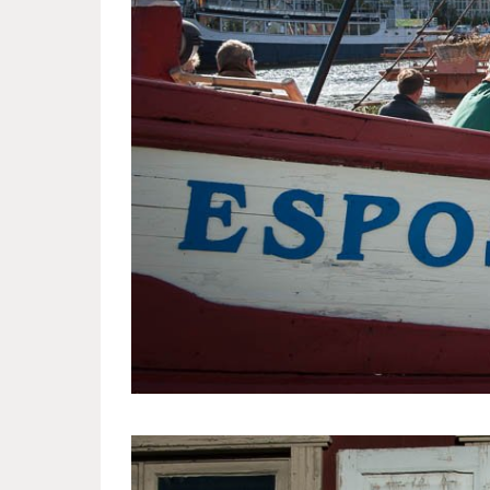
swedish_town_finland_3.jpg