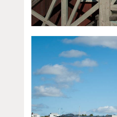
swedish_town_finland_4.jpg