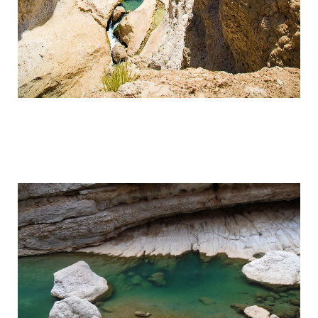
wadi_shaab_paradise_in_the_desert_of