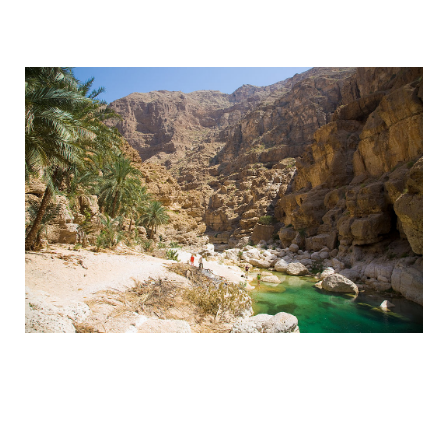
wadi_shaab_paradise_in_the_desert_of
wadi_shaab_paradise_in_the_desert_of