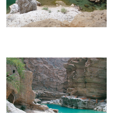
wadi_shaab_paradise_in_the_desert_of