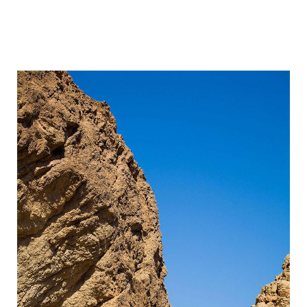
wadi_shaab_paradise_in_the_desert_of