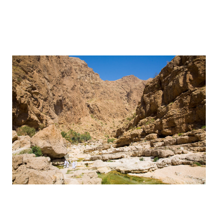
wadi_shaab_paradise_in_the_desert_of