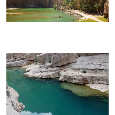
wadi_shaab_paradise_in_the_desert_of