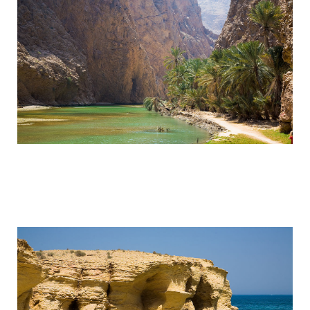
wadi_shaab_paradise_in_the_desert_of