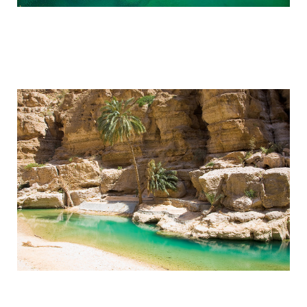
wadi_shaab_paradise_in_the_desert_of