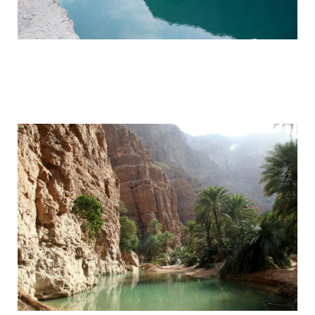
wadi_shaab_paradise_in_the_desert_of