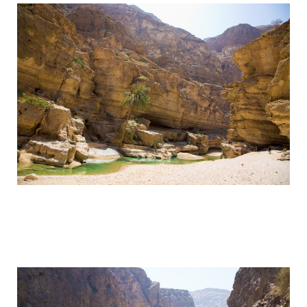
wadi_shaab_paradise_in_the_desert_of