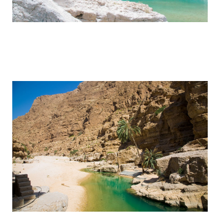
wadi_shaab_paradise_in_the_desert_of