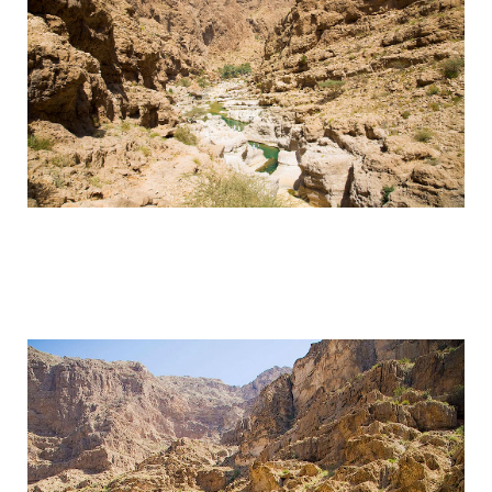
wadi_shaab_paradise_in_the_desert_of