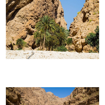
wadi_shaab_paradise_in_the_desert_of