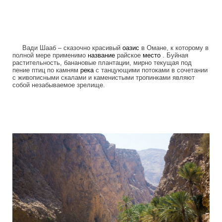
Вади Шааб – сказочно красивый
оазис
в Омане, к которому в
полной мере применимо
название
райское
место
. Буйная
растительность, банановые плантации, мирно текущая под
пение птиц по камням
река
с танцующими потоками в сочетании
с живописными скалами и каменистыми тропинками являют
собой незабываемое зрелище.
wadi_shaab_paradise_in_the_desert_of