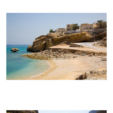
wadi_shaab_paradise_in_the_desert_of
wadi_shaab_paradise_in_the_desert_of