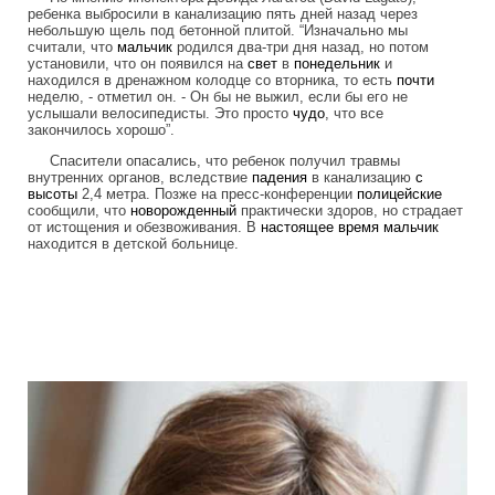
ребенка выбросили в канализацию пять дней назад через
небольшую щель под бетонной плитой. “Изначально мы
считали, что
мальчик
родился два-три дня назад, но потом
установили, что он появился на
свет
в
понедельник
и
находился в дренажном колодце со вторника, то есть
почти
неделю, - отметил он. - Он бы не выжил, если бы его не
услышали велосипедисты. Это просто
чудо
, что все
закончилось хорошо”.
Спасители опасались, что ребенок получил травмы
внутренних органов, вследствие
падения
в канализацию
с
высоты
2,4 метра. Позже на пресс-конференции
полицейские
сообщили, что
новорожденный
практически здоров, но страдает
от истощения и обезвоживания. В
настоящее
время
мальчик
находится в детской больнице.
cyclists_save_newborn_thrown_down_th