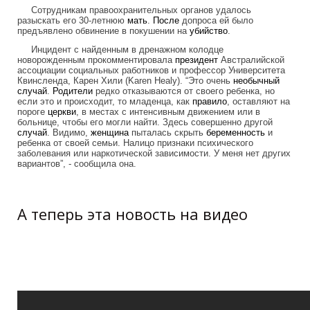
Сотрудникам правоохранительных органов удалось
разыскать его 30-летнюю
мать
.
После
допроса ей было
предъявлено обвинение в покушении на
убийство
.
Инцидент с найденным в дренажном колодце
новорожденным прокомментировала
президент
Австралийской
ассоциации социальных работников и профессор Университета
Квинсленда, Карен Хили (Karen Healy). “Это очень
необычный
случай
.
Родители
редко отказываются от своего ребенка, но
если это и происходит, то младенца, как
правило
, оставляют на
пороге
церкви
, в местах с интенсивным движением или в
больнице, чтобы его могли найти. Здесь совершенно другой
случай
. Видимо,
женщина
пыталась скрыть
беременность
и
ребенка от своей семьи. Налицо признаки психического
заболевания или наркотической зависимости. У меня нет других
вариантов”, - сообщила она.
А теперь эта новость на видео
Newborn baby boy found dumped in
drain