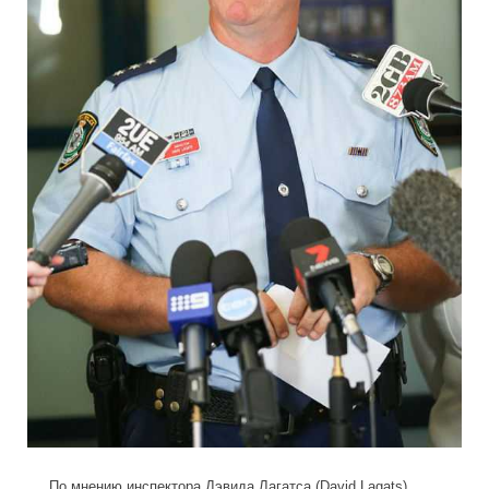
По мнению инспектора Дэвида Лагатса (David Lagats),