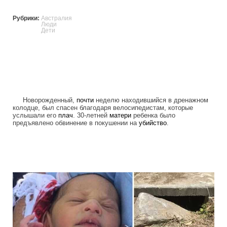
Рубрики:
Австралия
Люди
Дети
Новорожденный,
почти
неделю находившийся в дренажном
колодце, был спасен благодаря велосипедистам, которые
услышали его
плач
. 30-летней
матери
ребенка было
предъявлено обвинение в покушении на
убийство
.
cyclists_save_newborn_thrown_down_th