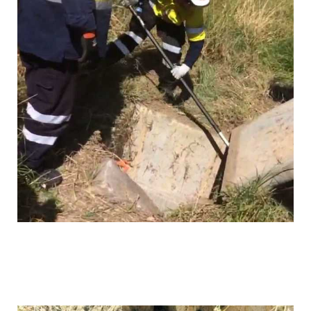
cyclists_save_newborn_thrown_down_th