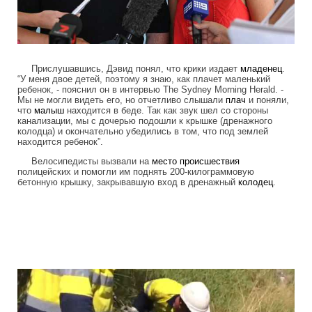
Прислушавшись, Дэвид понял, что крики издает
младенец
.
“У меня двое детей, поэтому я знаю, как плачет маленький
ребенок, - пояснил он в интервью The Sydney Morning Herald. -
Мы не могли видеть его, но отчетливо слышали
плач
и поняли,
что
малыш
находится в беде. Так как звук шел со стороны
канализации, мы с дочерью подошли к крышке (дренажного
колодца) и окончательно убедились в том, что под землей
находится ребенок”.
Велосипедисты вызвали на
место
происшествия
полицейских и помогли им поднять 200-килограммовую
бетонную крышку, закрывавшую вход в дренажный
колодец
.
cyclists_save_newborn_thrown_down_th