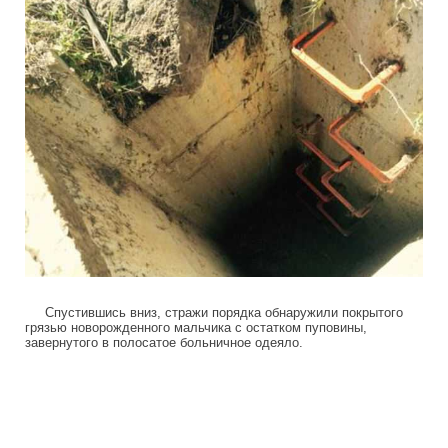
Спустившись вниз, стражи порядка обнаружили покрытого
грязью новорожденного мальчика с остатком пуповины,
завернутого в полосатое больничное одеяло.
cyclists_save_newborn_thrown_down_th