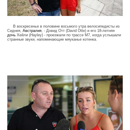
В воскресенье в половине восьмого утра велосипедисты из
Сиднея,
Австралия
, - Дэвид Отт (David Otte) и его 18-летняя
дочь
Хейли (Hayley) - проезжали по трассе М7, когда услышали
странные звуки, напоминающие мяуканье котенка.
cyclists_save_newborn_thrown_down_th