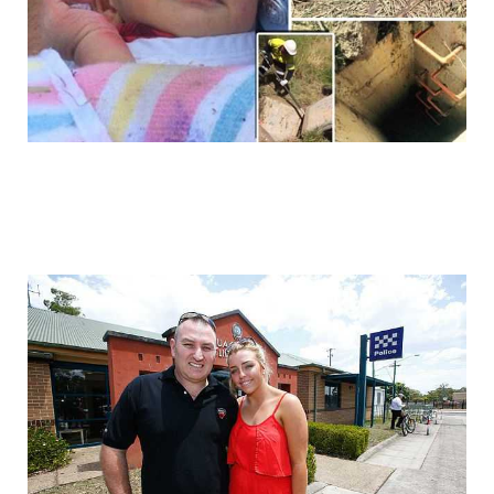
cyclists_save_newborn_thrown_down_th