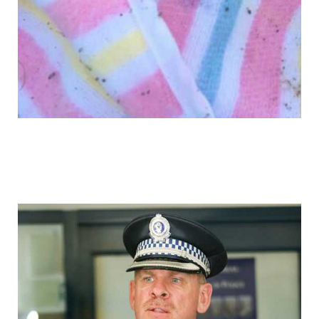
cyclists_save_newborn_thrown_down_th