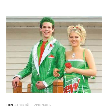
graduation_photo_of_americans_23.jpg
Теги:
Выпускной
Американцы