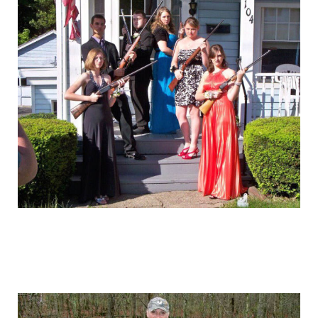
graduation_photo_of_americans_10.jpg