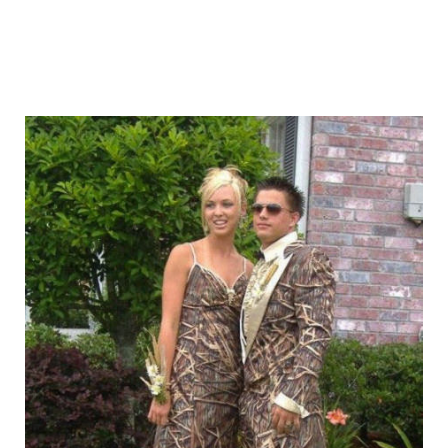
graduation_photo_of_americans_12.jpg