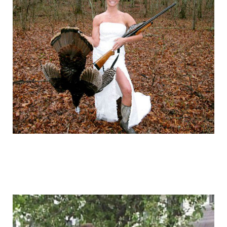
graduation_photo_of_americans_11.jpg