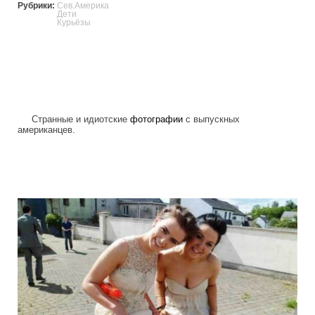
Рубрики:
Сев.Америка
Дети
Курьёзы
Странные и идиотские
фотографии
с выпускных
американцев.
graduation_photo_of_americans.jpg