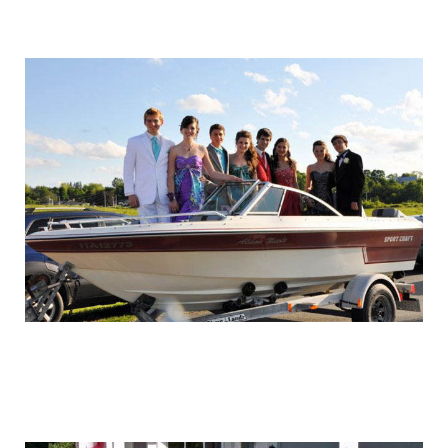
graduation_photo_of_americans_8.jpg
graduation_photo_of_americans_9.jpg