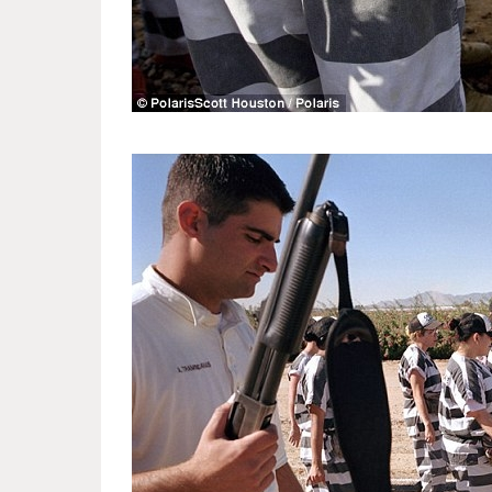
women_s_colony_in_arizona_2.