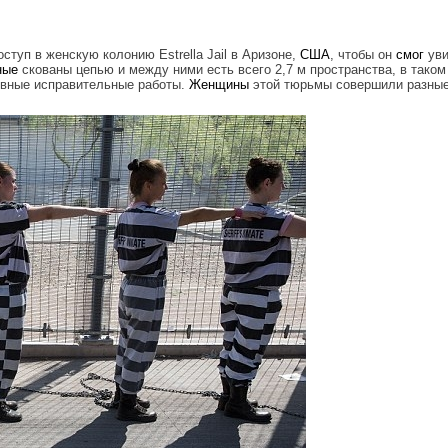
туп в женскую колонию Estrella Jail в Аризоне,
США
, чтобы он
смог
уви
ные
скованы цепью и между ними есть всего 2,7 м пространства, в тако
невные исправительные работы.
Женщины
этой тюрьмы совершили разные
g