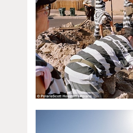
women_s_colony_in_arizona_6.