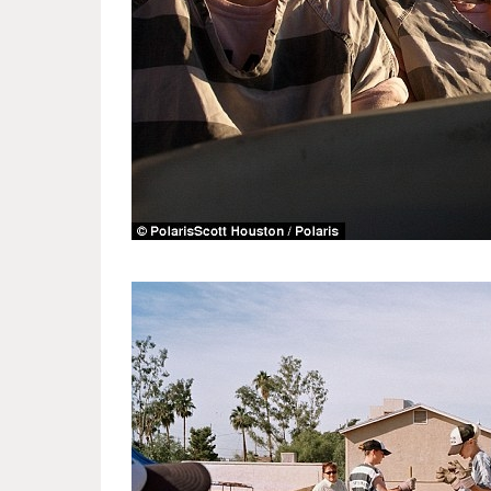
women_s_colony_in_arizona_5.