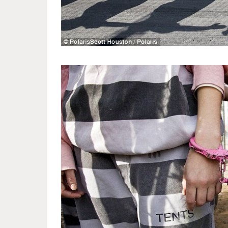
women_s_colony_in_arizona_1.