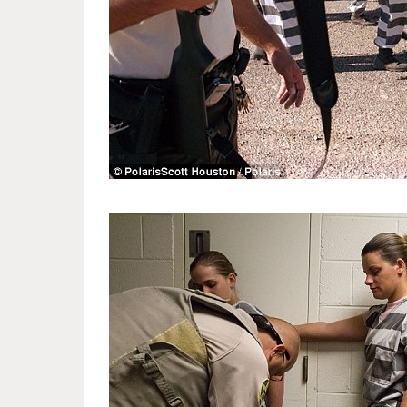
women_s_colony_in_arizona_3.