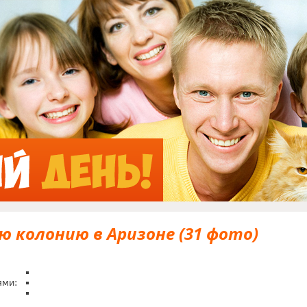
Jump to Navigation
ю колонию в Аризоне (31 фото)
ями: