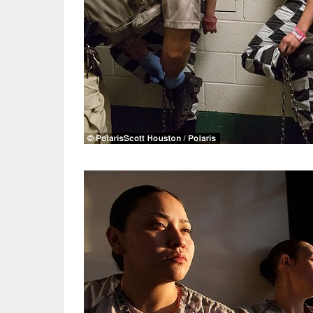
women_s_colony_in_arizona_4.