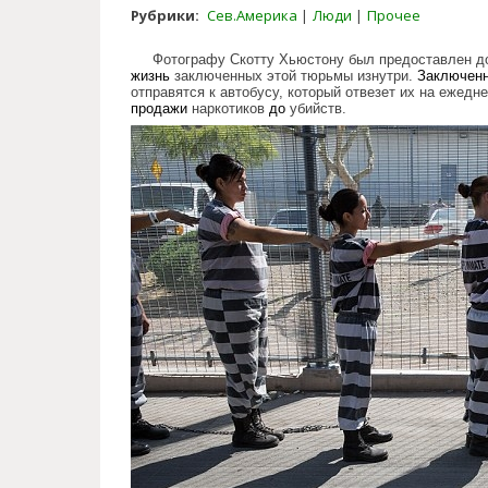
Рубрики:
Сев.Америка
Люди
Прочее
Фотографу Скотту Хьюстону был предоставлен дос
жизнь
заключенных этой тюрьмы изнутри.
Заключен
отправятся к автобусу, который отвезет их на ежед
продажи
наркотиков
до
убийств.
women_s_colony_in_arizona.jp