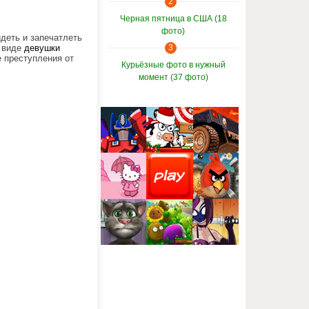
2
Черная пятница в США (18
фото)
деть и запечатлеть
м виде
девушки
3
 преступления от
Курьёзные фото в нужный
момент (37 фото)